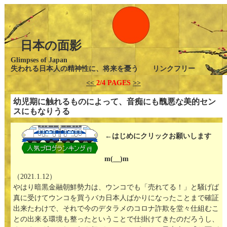
日本の面影
Glimpses of Japan
失われる日本人の精神性に、将来を憂う リンクフリー
<<
2/4 PAGES
>>
幼児期に触れるものによって、音痴にも醜悪な美的セン
スにもなりうる
←はじめにクリックお願いします
m(__)m
（2021.1.12）
やはり暗黒金融朝鮮勢力は、ウンコでも「売れてる！」と騒げば
真に受けてウンコを買うバカ日本人ばかりになったことまで確証
出来たわけで、それで今のデタラメのコロナ詐欺を堂々仕組むこ
との出来る環境も整ったということで仕掛けてきたのだろうし、