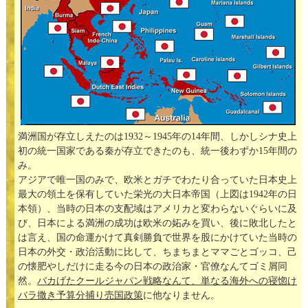
満洲国が存立しえたのは1932～1945年の14年間、しかしシナ史上
初の統一国家である秦が存立できたのも、統一後わずか15年間の
み。
アジアで唯一国のみで、欧米とガチでわたり合っていた日本史上
最大の領土を保有していた栄光の大日本帝国（上図は1942年の日
本領）、当時の日本の支配域はアメリカと変わらないぐらいに及
び、日本による満洲の成功は欧米の妬みを買い、後に敗北したと
は言え、国の命運かけて真剣勝負で世界を股にかけていた当時の
日本の外交・政治活動に比して、ちまちまとママごとゴッコ、己
の懐肥やしだけに走る今の日本の政治家・官僚なんてゴミ屑同
然。
バカげたクールジャパン戦略なんて、単なる海外への寝惚け
バラ撒き予算分捕り売国政策
に他なりません。