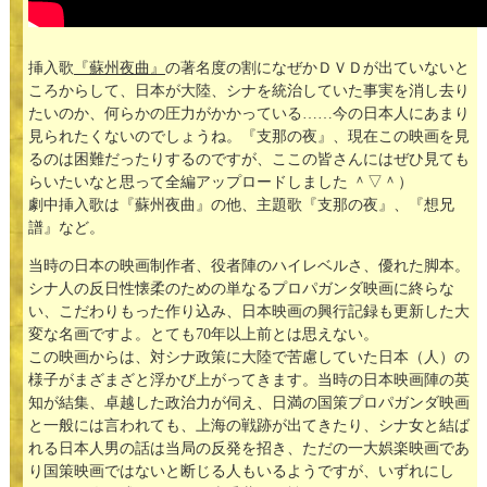
挿入歌
『蘇州夜曲』
の著名度の割になぜかＤＶＤが出ていないと
ころからして、日本が大陸、シナを統治していた事実を消し去り
たいのか、何らかの圧力がかかっている……今の日本人にあまり
見られたくないのでしょうね。『支那の夜』、現在この映画を見
るのは困難だったりするのですが、ここの皆さんにはぜひ見ても
らいたいなと思って全編アップロードしました ＾▽＾）
劇中挿入歌は『蘇州夜曲』の他、主題歌『支那の夜』、『想兄
譜』など。
当時の日本の映画制作者、役者陣のハイレベルさ、優れた脚本。
シナ人の反日性懐柔のための単なるプロパガンダ映画に終らな
い、こだわりもった作り込み、日本映画の興行記録も更新した大
変な名画ですよ。とても70年以上前とは思えない。
この映画からは、対シナ政策に大陸で苦慮していた日本（人）の
様子がまざまざと浮かび上がってきます。当時の日本映画陣の英
知が結集、卓越した政治力が伺え、日満の国策プロパガンダ映画
と一般には言われても、上海の戦跡が出てきたり、シナ女と結ば
れる日本人男の話は当局の反発を招き、ただの一大娯楽映画であ
り国策映画ではないと断じる人もいるようですが、いずれにし