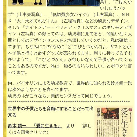
真）、“ごはんか
いじゅうバッ
プ”（上中央写真）、『低燃費少女ハイジ』（上右写真）、ＮＨ
Ｋ『大！天才てれびくん』（左端写真）などの醜悪なデザイン、
そして『ナイトメアー・ビフォア・クリスマス』のキワモノデザ
イン（左写真）の類ってのは、幼児期に見てると、間違いなく人
間としてのデザインセンスをぶち壊していくのだと、私は確信し
てます。ちなみにこの“なめこ”と“こびとづかん”は、ガストとか
へ子供と行くと必ずグッズが売られてます。周りに持ってる子も
多いようで、『こびとづかん』が欲しいなんて子供が言ってくる
こともあるのですが、私は「触るのも汚らわしい」とボロクソ言
ってます。
尚、バイオリンによる幼児教育で、世界的に知られる鈴木鎮一氏
は次のようなことを言ってます。
幼児の耳がこうなら、美的センスだって同じでしょう。
*********************************************************
世界中の子供たちを音痴にすることだって出
来る
鈴木 鎮一 『愛に生きる』
より
（詳し
くは右画像クリック）