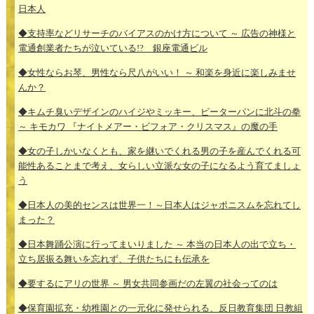
日本人
◆支持率などリサーチのバイアスのかけ方について ～ 広告の神様と
電通創業者たちが泣いている!? 銀座電通ビル
◆女性ならお琴、男性なら尺八がいい！ ～ 和楽を身近に楽しみませ
んか？
◆キムチ臭いデザインのハイジやミッキー、ピーターパンに北斗の拳
～ キモカワ 『ナイトメアー・ビフォア・クリスマス』の魔の手
◆女の子しかいなくとも、家を継いでくれる男の子を産んでくれる可
能性あることまで考え、女らしい立派な女の子になるよう育てましょ
う
◆日本人の美的センスは世界一！～日本人はジャポニスムを忘れてし
まった？
◆日本舞踊公演に行ってまいりました ～ 本当の日本人の出で立ち・
立ち居振る舞いを忘れず、子供たちにも伝承を
◆要するにアリの世界 ～ 男女共同参画だの左翼の社会ってのは
◆保育園拡充・幼稚園との一元化に発せられる、反日教育集団 日教組