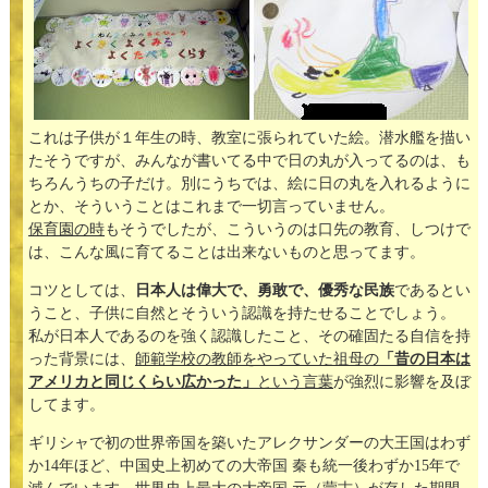
これは子供が１年生の時、教室に張られていた絵。潜水艦を描い
たそうですが、みんなが書いてる中で日の丸が入ってるのは、も
ちろんうちの子だけ。別にうちでは、絵に日の丸を入れるように
とか、そういうことはこれまで一切言っていません。
保育園の時
もそうでしたが、こういうのは口先の教育、しつけで
は、こんな風に育てることは出来ないものと思ってます。
コツとしては、
日本人は偉大で、勇敢で、優秀な民族
であるとい
うこと、子供に自然とそういう認識を持たせることでしょう。
私が日本人であるのを強く認識したこと、その確固たる自信を持
った背景には、
師範学校の教師をやっていた祖母の
「昔の日本は
アメリカと同じくらい広かった」
という言葉
が強烈に影響を及ぼ
してます。
ギリシャで初の世界帝国を築いたアレクサンダーの大王国はわず
か14年ほど、中国史上初めての大帝国 秦も統一後わずか15年で