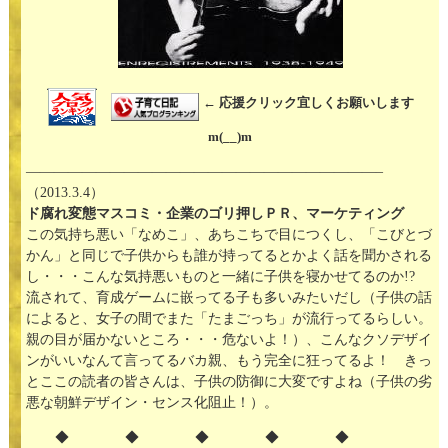
← 応援クリック宜しくお願いします
m(__)m
—————————————————————————–
（2013.3.4）
ド腐れ変態マスコミ・企業のゴリ押しＰＲ、マーケティング
この気持ち悪い「なめこ」、あちこちで目につくし、「こびとづ
かん」と同じで子供からも誰が持ってるとかよく話を聞かされる
し・・・こんな気持悪いものと一緒に子供を寝かせてるのか!?
流されて、育成ゲームに嵌ってる子も多いみたいだし（子供の話
によると、女子の間でまた「たまごっち」が流行ってるらしい。
親の目が届かないところ・・・危ないよ！）、こんなクソデザイ
ンがいいなんて言ってるバカ親、もう完全に狂ってるよ！ きっ
とここの読者の皆さんは、子供の防御に大変ですよね（子供の劣
悪な朝鮮デザイン・センス化阻止！）。
◆ ◆ ◆ ◆ ◆