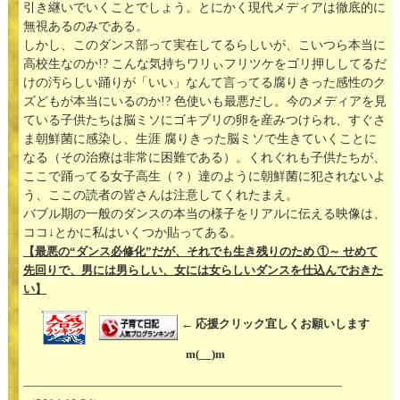
引き継いでいくことでしょう。とにかく現代メディアは徹底的に
無視あるのみである。
しかし、このダンス部って実在してるらしいが、こいつら本当に
高校生なのか!? こんな気持ちワリぃフリツケをゴリ押ししてるだ
けの汚らしい踊りが「いい」なんて言ってる腐りきった感性のク
ズどもが本当にいるのか!? 色使いも最悪だし。今のメディアを見
ている子供たちは脳ミソにゴキブリの卵を産みつけられ、すぐさ
ま朝鮮菌に感染し、生涯 腐りきった脳ミソで生きていくことに
なる（その治療は非常に困難である）。くれぐれも子供たちが、
ここで踊ってる女子高生（？）達のように朝鮮菌に犯されないよ
う、ここの読者の皆さんは注意してくれたまえ。
バブル期の一般のダンスの本当の様子をリアルに伝える映像は、
ココ↓とかに私はいくつか貼ってある。
【最悪の“ダンス必修化”だが、それでも生き残りのため ①～ せめて
先回りで、男には男らしい、女には女らしいダンスを仕込んでおきた
い】
← 応援クリック宜しくお願いします
m(__)m
—————————————————————————–