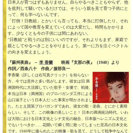
日本人が育つはずもありません。自らやるべきこともやらず、他
を批判して騒いでいるだけでは、そういう親を見て育つ子供にと
って、何も学べないんです。
「打倒！日教組」とかいくら言っても、本当に打倒したり、それ
によって国や教育を変えていくのは大変だし、時間もかかりま
す。少なくとも今の子供には間にあわない。
“日教組”と戦うのは別にいいのですが、それよりもまず、家庭で
親としてやるべきことをやりましょう。第一に力を注ぐベクトル
の向きを変えましょう。
『蘇州夜曲』 －
李 香蘭
映画『支那の夜』（1940）より
作詞／西条八十 作曲／服部良一
李香蘭（詳しくは右写真クリック）を知らない
方、今では意外と多い気がします。彼女は旧 満
洲国時代に大活躍していた歌手・女優で、戦後、
本当は日本（満洲国）のプロパガンダ工作による
山口淑子という日本人だった事実が明かされまし
た。たとえ国策プロパガンダであれ、彼女の歌・楽曲、とにかく素晴
らしい。そして、この映像の美しいこと！ 日本の満洲統治時代、いわ
ば大陸における日本文化とシナ文化の融合、日本版ヘレニズム文化と
でもいうべきか……花開いて瞬く間に散ってしまった至高の日本文化
です。1940年に撮られたこの映像・歌を見て、どうして戦争中なんて