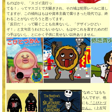
ものばかり、「スゴイ流行っ
てる！」ってマスゴミで大騒ぎされ、その域は犯罪レベルに達し
てますが、この傾向はもはや資本主義で腐りきった現代では、終
わることがないだろうと思ってます。
「反日だ！」って騒ぐことも出来ないし、「デザインひどい
ぞ！」と文句言うわけにもいかない。もはやこれを直すための打
つ手はないし、とにかく子供に見せない以外ありません。
“なめこ”はもち
ろんですが、他
にも
『こびとづ
かん』
（上左写