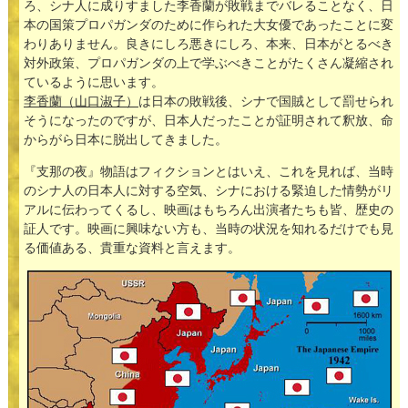
ろ、シナ人に成りすました李香蘭が敗戦までバレることなく、日
本の国策プロパガンダのために作られた大女優であったことに変
わりありません。良きにしろ悪きにしろ、本来、日本がとるべき
対外政策、プロパガンダの上で学ぶべきことがたくさん凝縮され
ているように思います。
李香蘭（山口淑子）
は日本の敗戦後、シナで国賊として罰せられ
そうになったのですが、日本人だったことが証明されて釈放、命
からがら日本に脱出してきました。
『支那の夜』物語はフィクションとはいえ、これを見れば、当時
のシナ人の日本人に対する空気、シナにおける緊迫した情勢がリ
アルに伝わってくるし、映画はもちろん出演者たちも皆、歴史の
証人です。映画に興味ない方も、当時の状況を知れるだけでも見
る価値ある、貴重な資料と言えます。