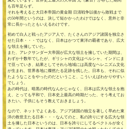
滅んでいます。世界史上最大の大帝国 元（蒙古）が存した期間
も百年足らず。
それを考えると大日本帝国の黄金期 日清戦争以後から敗戦まで
の50年間というのは、決して短かかったわけではなく、意外と非
常に長かったともいえるわけです。
初めて白人と戦ったアジア人で、たくさんのアジア諸国を独立さ
せた日本・・・ではなく、日本はかつて東洋の覇者であり、広大
な領土を擁していた。
また、アレクサンダー大帝国が広大な領土を擁していた期間は、
わずか十数年でしたが、ギリシャの文化はペルシャ、インドにま
で亘っていき、結果としてそれら地域には高度なヘレニズム文化
が生まれ、世界各地に燦然たる足跡を残した。日本も、それに似
たようなことをやったのだということ、こういえばわかりやすい
でしょう。
あの時代は、暗黒の時代なんかじゃなく、日本は広大な領土を抱
え、とっても平和で、日本史上最高の時期だった、そう考えてお
きたい。子供にもそう教えておきましょう。
なので、ネットでよくある、アジア諸国の独立を著しく早めた東
洋の救世主たる日本・・・なんてのと、私の誇りにする広大な領
土を擁した日本というのは、日本を誇りにしてるベクトルが全く