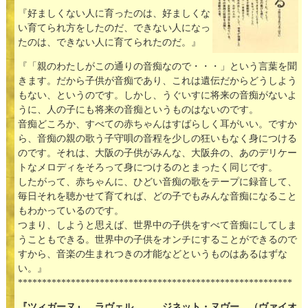
『好ましくない人に育ったのは、好ましくな
い育てられ方をしたのだ、できない人になっ
たのは、できない人に育てられたのだ。』
『「親のわたしがこの通りの音痴なので・・・」という言葉を聞
きます。だから子供が音痴であり、これは遺伝だからどうしよう
もない、というのです。しかし、うぐいすに将来の音痴がないよ
うに、人の子にも将来の音痴というものはないのです。
音痴どころか、すべての赤ちゃんはすばらしく耳がいい。ですか
ら、音痴の親の歌う子守唄の音程を少しの狂いもなく身につける
のです。それは、大阪の子供がみんな、大阪弁の、あのデリケー
トなメロディをそろって身につけるのとまったく同じです。
したがって、赤ちゃんに、ひどい音痴の歌をテープに録音して、
毎日それを聴かせて育てれば、どの子でもみんな音痴になること
もわかっているのです。
つまり、しようと思えば、世界中の子供をすべて音痴にしてしま
うこともできる。世界中の子供をオンチにすることができるので
すから、音楽の生まれつきの才能などというものはあるはずな
い。』
*********************************************************
『ツィガーヌ』 ラヴェル
ジネット・ヌヴー
（ヴァイオ