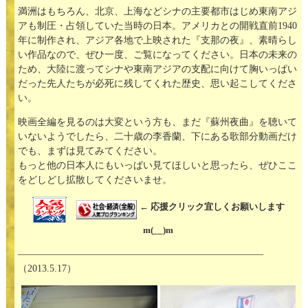
満洲はもちろん、北京、上海などシナの主要都市はじめ東南アジ
アも制圧・占領していた当時の日本。アメリカとの開戦直前1940
年に制作され、アジア各地で上映された『支那の夜』、素晴らし
い作品なので、ぜひ一度、ご覧になってください。日本の未来の
ため、大陸に渡ってシナや東南アジアの支配に向けて胸いっぱい
だった先人たちが必死に残してくれた歴史、思い起こしてくださ
い。
映画全編を見るのは大変という方も、まだ『蘇州夜曲』を聴いて
いないようでしたら、二十歳の李香蘭、下にある歌部分動画だけ
でも、まずは見てみてください。
もっと他の日本人にもいっぱい見てほしいと思ったら、ぜひここ
をどしどし拡散してくださいませ。
← 応援クリック宜しくお願いします
m(__)m
—————————————————————————–
（2013.5.17）