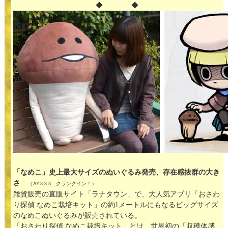
◆ ◆
「なめこ」史上最大サイズのぬいぐるみ発売、存在感抜群の大き
さ
（
2013.3.3 クランクイン！
）
雑貨販売の直販サイト「ラナタウン」で、大人気アプリ「おさわ
り探偵 なめこ栽培キット」の約1メートルにもなるビッグサイズ
のなめこぬいぐるみが販売されている。
「おさわり探偵 なめこ栽培キット」とは、世界初の「収穫体感