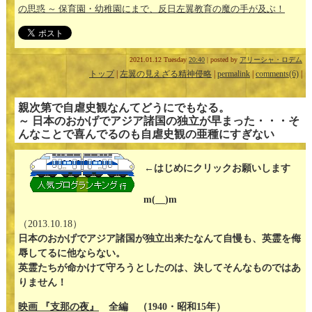
の思惑 ～ 保育園・幼稚園にまで、反日左翼教育の魔の手が及ぶ！
2021.01.12 Tuesday
20:40
| posted by
アリーシャ・ロデム
トップ
|
左翼の見えざる精神侵略
|
permalink
|
comments(6)
|
親次第で自虐史観なんてどうにでもなる。
～ 日本のおかげでアジア諸国の独立が早まった・・・そ
んなことで喜んでるのも自虐史観の亜種にすぎない
←はじめにクリックお願いします
m(__)m
（2013.10.18）
日本のおかげでアジア諸国が独立出来たなんて自慢も、英霊を侮
辱してるに他ならない。
英霊たちが命かけて守ろうとしたのは、決してそんなものではあ
りません！
映画 『支那の夜』
全編 （1940・昭和15年）