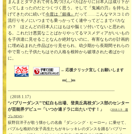
まんまとダマされて何も気づけんバカばかりに日本人は成り下が
ってしまったのだとつくづく思う。そして『鬼滅の刃』を持ち上
げてきたのに続いて
今度は『銀魂』
だって……こんなマスコミの
流行りモノにいつまでも乗っかってく連中ってどこまでバカな
の？ ほとんどの日本人にはもはや脳ミソ付いてないと思われ
る。これだけ悪質なことばかりやってるマスメディアがいいもの
を子供達に見せることなんか絶対ないのに。有害なものが計画的
に埋め込まれた作品ばかり見せられ、幼少期から長期間それらの
中で育った子供たちはその人格を根幹から破壊された者ばかり
に。
← 応援クリック宜しくお願いします
m(__)m
—————————————————————————–
（2018.1.17）
“バブリーダンス”で紅白も出場、登美丘高校ダンス部のセンター
が芸能界デビュー「いつか連ドラに出たいです！」
（
2018.1.9 週
プレNEWS
）
荻野目洋子が歌う懐かしの名曲『ダンシング・ヒーロー』に乗せて、
バブルな格好の女子高生たちがキレッキレのダンスを踊る“バブリー