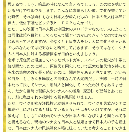
思えるでしょう。暗黒の時代なんて言えるでしょう。この歌を聴いて
いるだけでウルウルします。こんなに素晴らしい歌、文化が栄えてい
た時代、それは紛れもなく日本人が産んだもの。日本の先人は本当に
偉大。低俗下賤なビッチ系Ｋ－ＰＯＰなんかゴミ。
ただ、この映画は日本人男と中国女のメロドラマなので、人によって
は同化政策を目的としてるなんて騒ぐバカが出てきそうなのであらか
じめ言っておきますが、少なくとも日本人をシナ人に同化させるため
のものなんかでは絶対ないと断言しておきます。そうではなく、シナ
人の日本人に対する感情懐柔が目的といえましょう。
南米で原住民と混血していったポルトガル、スペインの繁栄が非常に
短期間だったのに対し、原住民と同化しないで広大な植民地を持った
英米の繁栄の方が長く続いたのは、関連性があると見てます。だから
私自身、もちろん多民族との同化なんて否定的だし、実際、当時の日
本だって決してシナ人・朝鮮人と同化していったわけではありませ
ん。だから当時は朝鮮人やシナ人への差別（区別）が歴然とあった
し、別に私はそれを批判する気も毛頭ありません。
ただ、ウイグル女が漢民族と結婚させられて、ウイグル民族がシナに
根絶やしにされてると騒いでいる人々が今は多いわけですが、それに
倣えば、もしもこの映画でシナ女が日本人男になびくよう図られてる
と捉えるなら、現地のシナ女を日本人と結婚させて日本人の子を産ま
せ、日本はシナ人の民族浄化を暗に狙っていたと考えることもできま