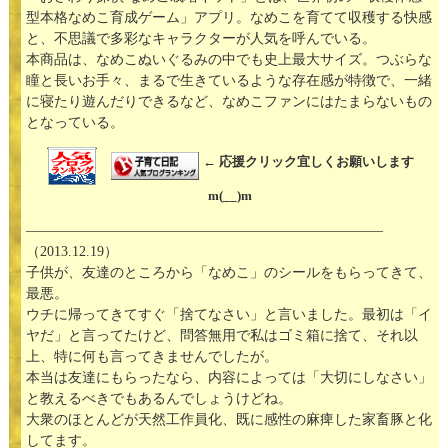
型本格なめこ育成ゲーム」アプリ。なめこを育てて収穫する快感
と、不思議で多彩なキャラクターが人気を呼んでいる。
本商品は、なめこぬいぐるみの中でも史上最大サイズ。つぶらな
瞳と長いお手々、まるで生きているような存在感が特徴で、一緒
に寝たり遊んだりできるなど、なめこファンにはたまらないもの
となっている。
← 応援クリック宜しくお願いします
m(__)m
—————————————————————————–
（2013.12.19）
子供が、友達のところから「なめこ」のシールをもらってきて、
最悪。
ウチに帰ってきてすぐ「捨てなさい」と言いました。最初は「イ
ヤだ」と言ってたけど、問答無用で私はゴミ箱に捨て、それ以
上、特に何も言ってきませんでしたが。
本当は友達にもらったなら、内容によっては「大切にしなさい」
と教えるべきでもあるんでしょうけどね。
大衆のほとんどが天然工作員化、既に感性の麻痺した家畜豚と化
してます。