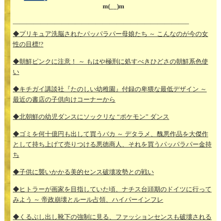
m(__)m
—————————————————————————–
◆プリキュア洗脳されたパッパラパー母娘たち ～ こんなのが今の女
性の目標!?
◆朝鮮ピンクに注意！ ～ もはや極刑に処すべきひどさの朝鮮系色使
い
◆キチガイ講談社『たのしい幼稚園』付録の卑猥な最低デザイン ～
最近の書店の子供向けコーナーから
◆北朝鮮の幼児ダンスにソックリな “ポケモン” ダンス
◆ゴミを何十億円も出して買うバカ ～ デタラメ、醜悪作品を大傑作
として持ち上げて売りつける悪徳商人、それを買うパッパラパー金持
ち
◆子供に襲いかかる美的センス破壊攻勢との戦い
◆ヒトラーが画家を目指していた頃、ナチス台頭期のドイツに行って
みよう ～ 帝政崩壊とルール占領、ハイパーインフレ
◆くるぶし出し靴下の強制に見る、ファッションセンスも破壊される