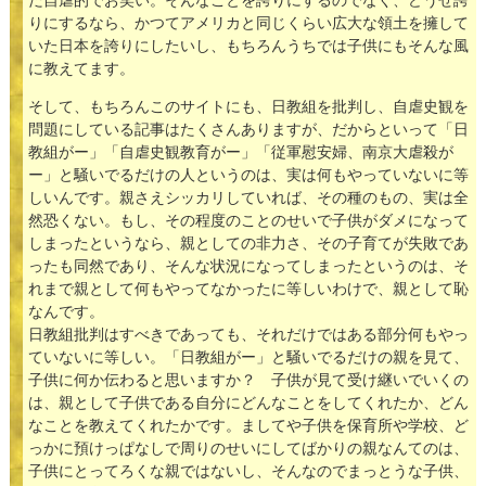
だ自虐的でお笑い。そんなことを誇りにするのでなく、どうせ誇
りにするなら、かつてアメリカと同じくらい広大な領土を擁して
いた日本を誇りにしたいし、もちろんうちでは子供にもそんな風
に教えてます。
そして、もちろんこのサイトにも、日教組を批判し、自虐史観を
問題にしている記事はたくさんありますが、だからといって「日
教組がー」「自虐史観教育がー」「従軍慰安婦、南京大虐殺が
ー」と騒いでるだけの人というのは、実は何もやっていないに等
しいんです。親さえシッカリしていれば、その種のもの、実は全
然恐くない。もし、その程度のことのせいで子供がダメになって
しまったというなら、親としての非力さ、その子育てが失敗であ
ったも同然であり、そんな状況になってしまったというのは、そ
れまで親として何もやってなかったに等しいわけで、親として恥
なんです。
日教組批判はすべきであっても、それだけではある部分何もやっ
ていないに等しい。「日教組がー」と騒いでるだけの親を見て、
子供に何か伝わると思いますか？ 子供が見て受け継いでいくの
は、親として子供である自分にどんなことをしてくれたか、どん
なことを教えてくれたかです。ましてや子供を保育所や学校、ど
っかに預けっぱなしで周りのせいにしてばかりの親なんてのは、
子供にとってろくな親ではないし、そんなのでまっとうな子供、