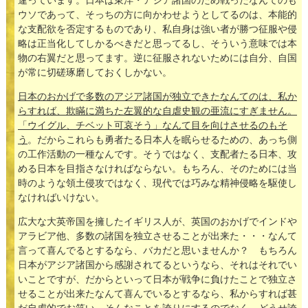
違っています。日本は東洋・アジア諸国のため戦ったなんてのも
ウソであって、そっちの方に向かわせようとしてるのは、本能的
な支配欲を否定するものであり、私自身は強い者が勝つ征服や侵
略は正当化してしかるべきだと思ってるし、そういう意味では本
物の右翼だと思ってます。逆に征服されないためには自分、自国
が常に切磋琢磨しておくしかない。
日本のおかげで多数のアジア諸国が独立できたなんてのは、私か
らすれば、欺瞞に満ちた左翼的な自虐史観の亜流にすぎません。
「ウイグル、チベット可哀そう」なんて目を向けさせるのもそ
う
。だからこれらも勇者たる日本人を眠らせるための、あっち側
の工作活動の一種なんです。そうではなく、支配者たる日本、攻
める日本を目指さなければならない。もちろん、そのためには当
時のような領土侵攻ではなく、現代では巧みな精神侵略を駆使し
なければいけない。
広大な大英帝国を擁したイギリス人が、英国のおかげでインドや
アラビア他、多数の諸国を独立させることが出来た・・・なんて
言って喜んでるとするなら、バカだと思いませんか？ もちろん
日本がアジア諸国から感謝されてるというなら、それはそれでい
いことですが、だからといって日本が戦争に負けたことで独立さ
せることが出来たなんて喜んでいるとするなら、私からすれば甚