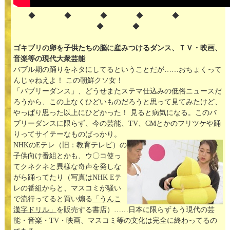
◆ ◆ ◆ ◆ ◆
◆ ◆
ゴキブリの卵を子供たちの脳に産みつけるダンス、ＴＶ・映画、
音楽等の現代大衆芸能
バブル期の踊りをネタにしてるということだが……おちょくって
んじゃねえよ！ この朝鮮クソ女！
「バブリーダンス」、どうせまたステマ仕込みの低俗ニュースだ
ろうから、この上なくひどいものだろうと思って見てみたけど、
やっぱり思った以上にひどかった！ 見ると病気になる。このバ
ブリーダンスに限らず、今の芸能、TV、CMとかのフリツケや踊
りってサイテーなものばっかり。
NHKのEテレ（旧：教育テレビ）の
子供向け番組とかも、ウ〇コ使っ
てクネクネと異様な奇声を発しな
がら踊ってたり（写真はNHK Eテ
レの番組からと、マスコミが騒い
で流行ってると買い煽る
「うんこ
漢字ドリル」
を販売する書店）……日本に限らずもう現代の芸
能・音楽・TV・映画、マスコミ等の文化は完全に終わってるの