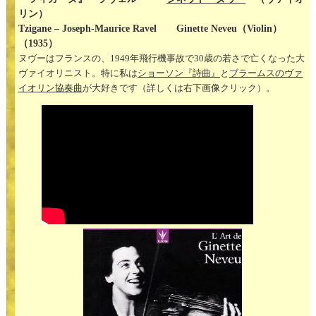
リン）
Tzigane – Joseph-Maurice Ravel Ginette Neveu（Violin）
（1935）
ヌヴーはフランスの、1949年飛行機事故で30歳の若さで亡くなった大
ヴァイオリニスト。特に私は
ショーソン『詩曲』
と
ブラームスのヴァ
イオリン協奏曲
が大好きです（詳しくは右下画像クリック）。