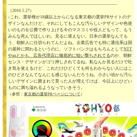
—————————————————————————–
（2016.5.27）
↓これ、選挙権が18歳以上からになる東京都の選挙PRサイトのデ
ザインなんだけど、それにしてもこんな汚らしいデザインや色使
いのものを公費で作り上げる今のマスコミや役人どもって、もう
みんな死んでほしいわ。見るに堪えない。日本の選挙なんても
う、朝鮮人に仕切られてんだよね。企業広告でも特に通信系は国
の基幹に関わるというのに、ソフトバンクはもちろんとして
NTT
やauとかも、広告代理店に徹底的に狙い撃ちされてる
のか、朝鮮
センス・デザインがゴリ押しされてるね。私なんか見るだけで吐
き気を覚えるけど、これだけひどくても何もわからない人にはこ
のひどさなんてなんにも感じないんだろうね。小さい頃から汚ら
しいデザインに囲まれて育った人が増えてけば、今以上にひどい
ものに満ち溢れるようなっていきそう。
（参照：
東京都の選挙PRページについて
）