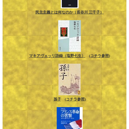
民主主義とは何なのか（長谷川 三千子）
マキアヴェッリ語録（塩野七生）
(コチラ参照)
孫子
(コチラ参照)