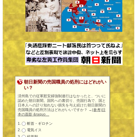
朝日新聞の売国職員の処刑にはどれがい
い？
済州島での従軍慰安婦強制連行はなかったと、ついに
認めた朝日新聞。国民への裏切り、売国行為で、国と
日本人への計り知れない損失を与え続けた朝日新聞の
売国職員の処刑方法はどれがいいですか？
→
(参考)日
本の面影 &raquo…
斬首・ギロチン
電気イス
絞首刑