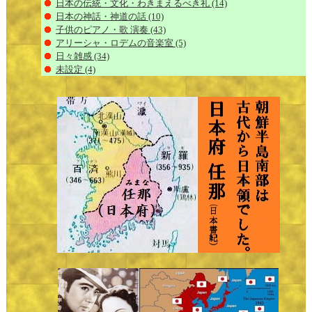
日本の伝統・文化・わきまえるべき礼
(14)
日本の神話・神道の話
(10)
子供のピアノ・歌 演奏
(43)
アリーシャ・ロデムの音楽室
(5)
日々雑感
(34)
未設定
(4)