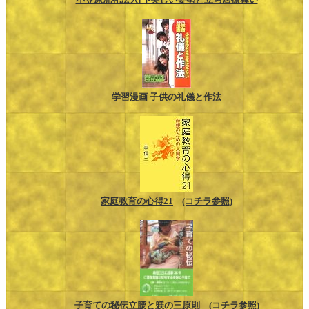
学習漫画 子供の礼儀と作法
家庭教育の心得21
(コチラ参照)
子育ての秘伝立腰と躾の三原則
(コチラ参照)