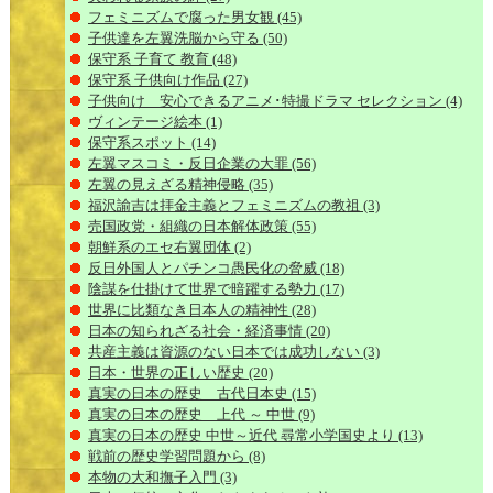
フェミニズムで腐った男女観
(45)
子供達を左翼洗脳から守る
(50)
保守系 子育て 教育
(48)
保守系 子供向け作品
(27)
子供向け 安心できるアニメ･特撮ドラマ セレクション
(4)
ヴィンテージ絵本
(1)
保守系スポット
(14)
左翼マスコミ・反日企業の大罪
(56)
左翼の見えざる精神侵略
(35)
福沢諭吉は拝金主義とフェミニズムの教祖
(3)
売国政党・組織の日本解体政策
(55)
朝鮮系のエセ右翼団体
(2)
反日外国人とパチンコ愚民化の脅威
(18)
陰謀を仕掛けて世界で暗躍する勢力
(17)
世界に比類なき日本人の精神性
(28)
日本の知られざる社会・経済事情
(20)
共産主義は資源のない日本では成功しない
(3)
日本・世界の正しい歴史
(20)
真実の日本の歴史 古代日本史
(15)
真実の日本の歴史 上代 ～ 中世
(9)
真実の日本の歴史 中世～近代 尋常小学国史より
(13)
戦前の歴史学習問題から
(8)
本物の大和撫子入門
(3)