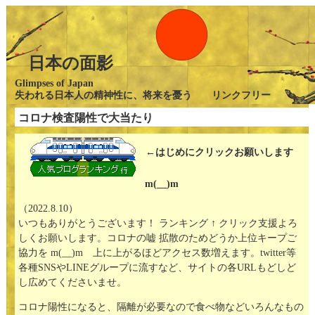
日本の面影
Glimpses of Japan
失われる日本人の精神性に、将来を憂う リンクフリー
コロナ検査陽性で大当たり
←はじめにクリックお願いします
m(__)m
（2022.8.10）
いつもありがとうございます！ ランキング ↑ クリック支援よろ
しくお願いします。コロナの嘘 拡散のためどうか上位キープご
協力を m(__)m 上に上がるほどアクセス数増えます。twitter等
各種SNSやLINEグループに流すなど、サイトの各URLもどしど
し広めてくださいませ。
コロナ陽性になると、隔離が必要なので食べ物などいろんなもの