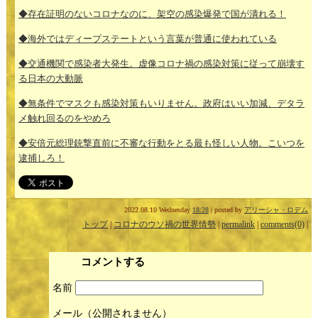
◆存在証明のないコロナなのに、架空の感染爆発で国が潰れる！
◆海外ではディープステートという言葉が普通に使われている
◆交通機関で感染者大発生。虚像コロナ禍の感染対策に従って崩壊す
る日本の大動脈
◆無条件でマスクも感染対策もいりません。政府はいい加減、デタラ
メ触れ回るのをやめろ
◆安倍元総理銃撃直前に不審な行動をとる最も怪しい人物。こいつを
逮捕しろ！
2022.08.10 Wednesday
18:28
| posted by
アリーシャ・ロデム
トップ
|
コロナのウソ禍の世界情勢
|
permalink
|
comments(0)
|
コメントする
名前
メール