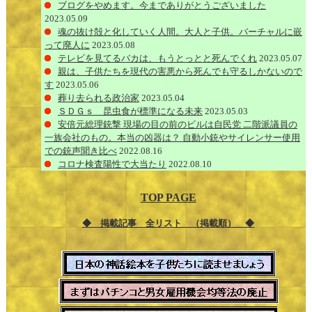
ブログをやめます。今までありがとうございました
2023.05.09
魂の抜け殻と化していく人間。大人と子供。バーチャルに嵌
って廃人に
2023.05.08
テレビを見てるバカは、もうとっとと死んでくれ
2023.05.07
親は、子供たちを現代の害悪から死んでも守るしかないので
す
2023.05.06
葬り去られる政治家
2023.05.04
ＳＤＧｓ 昆虫食が標準になる未来
2023.05.03
安倍元総理銃撃 現場の目の前のビルは自民党 二階派議員の
一族会社のもの。本当の凶器は？ 自動小銃やサイレンサー使用
での銃声聞き比べ
2022.08.16
コロナ検査陽性で大当たり
2022.08.10
TOP PAGE
◆ 掲載記事 全リスト （掲載順） ◆