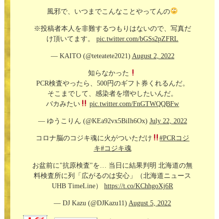
風邪で、いつまでこんなことやってんの
※投稿者本人を非難するつもりはないので、写真だ
け頂いてます。
pic.twitter.com/bGSs2pZFRL
— KAITO (@teteatete2021)
August 2, 2022
知らなかった
PCR検査やったら、500円のギフト券くれるんだ。
そこまでして、感染者を増やしたいんだ。
バカみたい
pic.twitter.com/FnGTWQQBFw
— ゆうこりん (@KEa92vx5BiIh6Ox)
July 22, 2022
コロナ脳のコジキ魂に火がついただけ
#PCRコジ
キ
#コジキ魂
お盆前に"抗原検査"を… 当日に結果判明 北海道の無
料検査所に列「広がるのは安心」（北海道ニュース
UHB TimeLine）
https://t.co/KChhgoXj6R
— DJ Kazu (@DJKazu11)
August 5, 2022