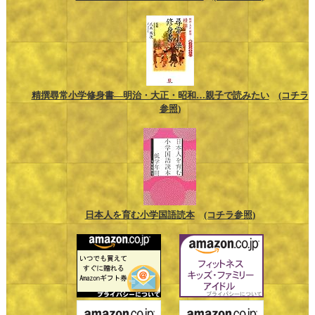
精撰尋常小学修身書―明治・大正・昭和…親子で読みたい
(コチラ
参照)
日本人を育む小学国語読本
(コチラ参照)