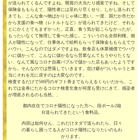
が送られてくるんですよね。懸賞の大当たり感覚ですね。そして
保険金ももらえて、陽性者には至れり尽くせり。しかし送られて
きても、こんな食べ物ばかりじゃ体に悪い。一度、国だか市だか
から支援の食べ物（レトルトなど）が送られてきたけど、それも
とにかくとてもまずかった。正直、食う気が起こらなかったが、
もったいなくて無理して食べた感じ。こういうのも全部利権。個
人が陽性になって、仕事休んで給料もらって保険金ももらえてウ
ハウハ。こんなのではダメですよね。飲食店も休業補償でウハウ
ハに儲かって、こんなに儲かるなら営業なんてもうやりたくな
い、なんて風なコロナ自粛バブルで儲かった店もあったようです
から。そんなのでは堕落していきます。怠け癖がついちゃうと本
当にそれを元に戻すのは大変なのです。
検査するだけで500円のギフト券までもらえるくらいだから、こ
れでは金券にたかるコロナ検査乞食が何度も受けにきて、感染者
が増産されるのも当然。、
都内在住でコロナ陽性になった方へ、段ボール2箱
分送られてきたという食料品。
内容は如何せん、これだけタダで送られたら、日々
の暮らし困ってる人がコロナ陽性になりたいのもわ
かります。