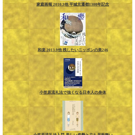
家庭画報 2010.3他 平城京遷都1300年記念
和楽 2013.9他 残したいニッポンの美246
小笠原流礼法で強くなる日本人の身体
小笠原流礼法入門-美しい姿勢と立ち居振舞い