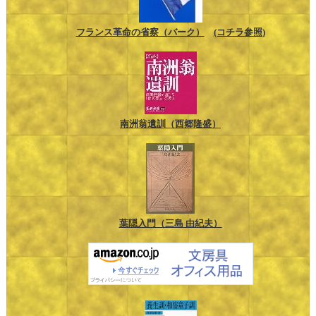
フランス革命の省察（バーク）
(コチラ参照)
南洲翁遺訓（西郷隆盛）
葉隠入門（三島 由紀夫）