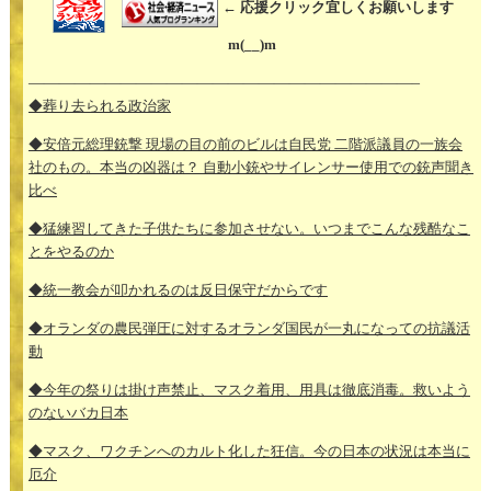
← 応援クリック宜しくお願いします
m(__)m
—————————————————————————–
◆葬り去られる政治家
◆安倍元総理銃撃 現場の目の前のビルは自民党 二階派議員の一族会
社のもの。本当の凶器は？ 自動小銃やサイレンサー使用での銃声聞き
比べ
◆猛練習してきた子供たちに参加させない。いつまでこんな残酷なこ
とをやるのか
◆統一教会が叩かれるのは反日保守だからです
◆オランダの農民弾圧に対するオランダ国民が一丸になっての抗議活
動
◆今年の祭りは掛け声禁止、マスク着用、用具は徹底消毒。救いよう
のないバカ日本
◆マスク、ワクチンへのカルト化した狂信。今の日本の状況は本当に
厄介