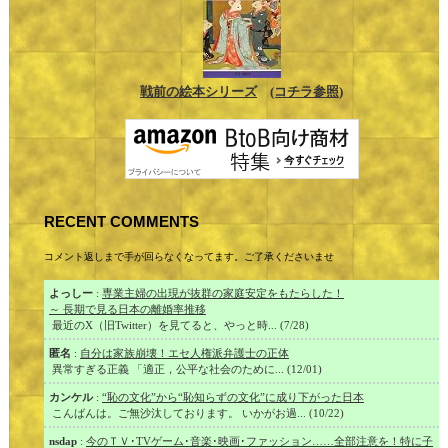
戦前の絵本シリーズ
(コチラ参照)
RECENT COMMENTS
コメント返しまで手が回らなくなってます。ご了承くださいませ
よっしー
:
専業主婦の出現が抜群の家庭安定をもたらした！
～ 長期で見る日本の離婚率推移
最近のX（旧Twitter）を見てると、やっと時... (7/28)
匿名
:
自分は家族崩壊！エセ人権派弁護士の正体
異常すぎる正義 「適正，公平な社会のために... (12/01)
カンケル
:
“恥の文化”から“恥知らずの文化”に成り下がった日本
こんばんは。ご無沙汰しております。 いかがお過... (10/22)
nsdap
:
今のＴＶ･TVゲーム･音楽･映画･ファッション……全部注意を！特に子