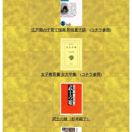
江戸期の子育て指南 和俗童子訓
(コチラ参照)
女子教育書 女大学集
(コチラ参照)
武士の娘（杉本鉞子）