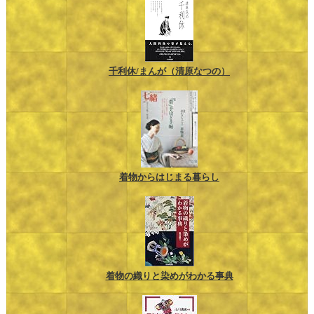
千利休/まんが（清原なつの）
着物からはじまる暮らし
着物の織りと染めがわかる事典