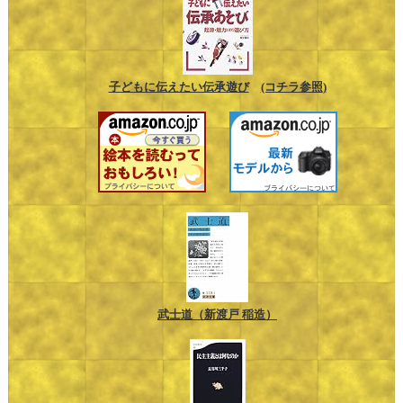
子どもに伝えたい伝承遊び
(コチラ参照)
武士道（新渡戸 稲造）