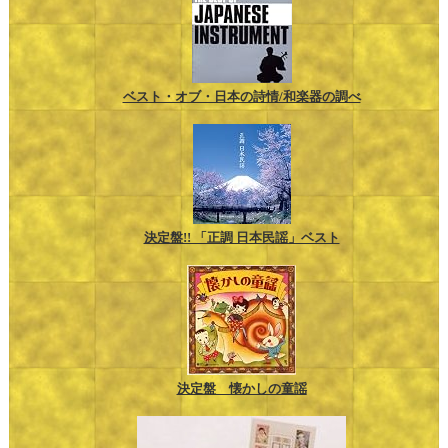
ベスト・オブ・日本の詩情/和楽器の調べ
決定盤!! 「正調 日本民謡」ベスト
決定盤 懐かしの童謡