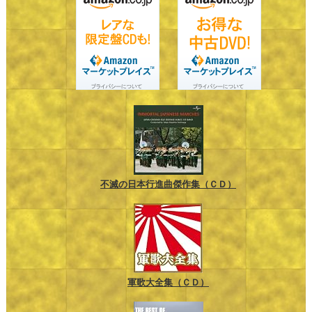
不滅の日本行進曲傑作集（ＣＤ）
軍歌大全集（ＣＤ）