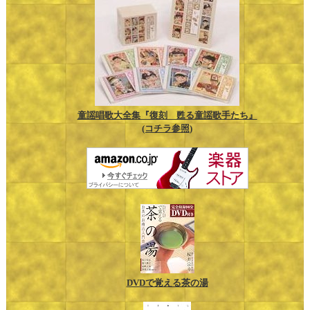
童謡唱歌大全集『復刻 甦る童謡歌手たち』
(コチラ参照)
DVDで覚える茶の湯