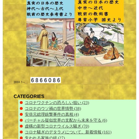
2010.3～
CATEGORIES
コロナワクチンの恐ろしい狙い
(23)
コロナのウソ禍の世界情勢
(38)
安倍元総理銃撃事件の真相
(4)
バーチャル疑似世界の支配から未来を守る
(6)
虚構の新型コロナウイルス騒ぎ
(70)
コロナ騒ぎのデタラメについて。新着情報
(161)
失われる家族の絆
(27)