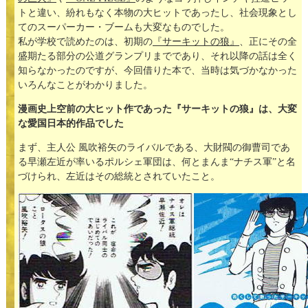
トと違い、紛れもなく本物の大ヒットであったし、社会現象とし
てのスーパーカー・ブームも大変なものでした。
私が学校で読めたのは、初期の
『サーキットの狼』
、正にその全
盛期たる部分の公道グランプリまでであり、それ以降の話は全く
知らなかったのですが、今回借りた本で、当時は気づかなかった
いろんなことがわかりました。
漫画史上空前の大ヒット作であった『サーキットの狼』は、大変
な愛国日本的作品でした
まず、主人公 風吹裕矢のライバルである、大財閥の御曹司であ
る早瀬左近が率いるポルシェ軍団は、何とまんま“ナチス軍”と名
づけられ、左近はその総統とされていたこと。