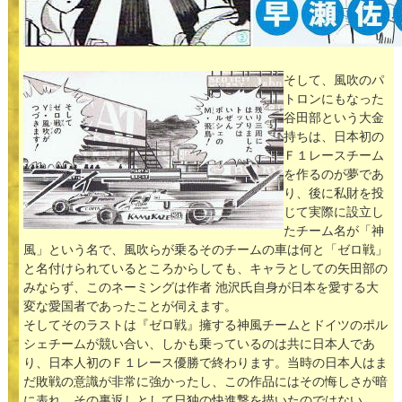
そして、風吹のパ
トロンにもなった
谷田部という大金
持ちは、日本初の
Ｆ１レースチーム
を作るのが夢であ
り、後に私財を投
じて実際に設立し
たチーム名が「神
風」という名で、風吹らが乗るそのチームの車は何と「ゼロ戦」
と名付けられているところからしても、キャラとしての矢田部の
みならず、このネーミングは作者 池沢氏自身が日本を愛する大
変な愛国者であったことが伺えます。
そしてそのラストは『ゼロ戦』擁する神風チームとドイツのポル
シェチームが競い合い、しかも乗っているのは共に日本人であ
り、日本人初のＦ１レース優勝で終わります。当時の日本人はま
だ敗戦の意識が非常に強かったし、この作品にはその悔しさが暗
に表れ、その裏返しとして日独の快進撃を描いたのではない