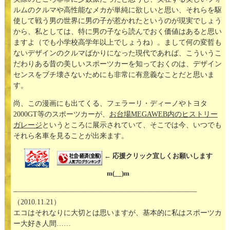
ルムのクルマや高性能なメカが単純に欲しいと思い、それらを駆
使して戦う男の世界に男の子が惹かれたというのが現実でしょう
から、私としては、特に男の子なら読んでおく価値はあると思い
ますよ（でも小学校高学年以上でしょうね）。まして何の変哲も
ないデザインのクルマばかりになった現代であれば、こういうこ
だわりある昔の美しいスポーツカーを知っておくのは、デザイン
センスをブチ壊さないためにも非常に有意義なことだと思いま
す。
尚、この漫画にも出てくる、フェラーリ・ディーノやトヨタ
2000GT等のスポーツカーが、
お台場MEGAWEB内のヒストリー
ガレージ
というところに展示されていて、そこでは今、いつでも
それら名車を見ることが出来ます。
← 応援クリック宜しくお願いします
m(__)m
—————————————————————————–
（2010.11.21）
エコはそれなりに大切とは思いますが、基本的に私はスポーツカ
ー大好き人間……