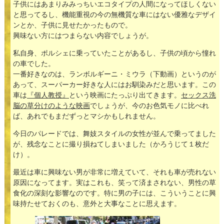
子供にはあまりみみっちいエコタイプの人間になってほしくない
と思ってるし、機能重視の今の無機質な車にはない優雅なデザイ
ンとか、子供に見せたかったもので。
興味ない方にはつまらない内容でしょうが。
私自身、ポルシェに乗っていたことがあるし、子供の頃から憧れ
の車でした。
一番好きなのは、ランボルギーニ・ミウラ（下動画）というのが
あって、スーパーカー好きな人にはお馴染みだと思います。この
車は
『個人教授』
という映画にたっぷり出てきます。
セックス洗
脳の草分けのような映画
でしょうが、今のお色気モノに比べれ
ば、あれでもまだずっとマシかもしれません。
今日のパレードでは、舞妓スタイルの女性が並んで乗ってました
が、残念なことに撮り損ねてしまいました（かろうじて１枚だ
け）。
最近は車に興味ない男が非常に増えていて、それも車が売れない
原因になってます。実はこれも、笑って済まされない、男性の草
食化の深刻な影響なのです。特に男の子には、こういうことに興
味持たせておくのも、意外と大事なことに思えます。