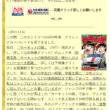
どい場面が若干あるので、その点はご注意を。
← 応援クリック宜しくお願いします
m(__)m
—————————————————————————–
（2013.12.6）
この間、このエントリーの2010年来、クラシッ
クカーパレードを見てきました。
先日、
『サーキットの狼』
（1975・池沢さと
し。詳しくは右画像クリック）のムック本（
別
冊宝島「サーキットの狼熱狂伝説―懐かしのス
ーパーカー大図鑑」
・詳しくは下画像クリッ
ク）を図書館で見つけたので、試しに借りてき
ました。前に、
私が小学生の一時期、学級文庫に『少年ジャン
プ』や『なかよし』などの漫画雑誌まで置いてあって、当時から
私はジャンプはつまらなかったけど、チャンピオンが面白くてよ
く読んでいたことを書いています
が、ジャンプの中で唯一、面白
いと思ってたのが実はこの『サーキットの狼』であり、アニメ化
されてないにも関わらず、コミック史上初めて1000万部を超える
空前の販売記録をなし、今のメディアミックス扇動による
『進撃
の巨人』
や
『ONE PIECE』
のようなゴリ押しインチキ捏造ヒッ