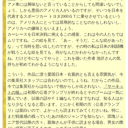
アメ車には興味ないと言っていることからしても間違いないでし
ょう。しかも悪役のアメリカ人がいるのですが、そいつを日本を
代表するスポーツカー トヨタ2000ＧＴに乗せさせているという
のは、アメリカ人にとっては屈辱的なことなのかもしれないし、
アメリカへの嫌味ともいえましょう。
カーレースを日米決戦に例えるこの感覚、これは今の人たちでは
ムリですね。この絵を見て、「あ～、そうだ。こんな絵があった
な」って当時を思い出したのですが、その時の私は日米の戦闘機
が戦うこんな絵を見ても、何がなんだかわからなかったんです
ね。だけど今になってやっと、これを描いた作者 池沢さんの気
持ちが初めてわかるようになりました。
こういう、作品に漂う愛国日本・右翼的とも言える雰囲気が、今
の集英社スタッフには合わないのでしょうね。だからこの作品、
今では集英社からは出ないで他からしか出されない。
『サーキッ
トの狼』
は初期の公道グランプリが終わるとそのブームは一気に
萎んでいき、以後の話やＦ１編なんてのまでなれば、知る人はか
なり少なくなると思います。とにかく初期の方（公道グランプ
リ）は面白いので、よかったら読まれてみてくださいね。特に、
まだ戦後感の残っていたあの頃のジャンプを知らない、団塊ジュ
ニア世代以降の方々。親御さんが子供に読ませる場合、男女の際