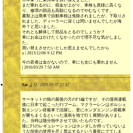
まだ乗れるのに、税金が上がり、車検も異様に高くな
り、修理の部品も高額になるのでやむなくです。
書類上は廃車で自動車税は免除されましたが、下取りさ
れました。ディーラーに深くは問いませんでしたが海
外？と思いました。
それとも解体して部品をとるのでしょうか？
車にお金はかけたくなかったので理不尽な気がしまし
た。
買い替えさせたいとしか思えませんでしたから
a | 2013/12/06 9:12 PM
今の若者は金がないので、車にも女にも乗れません
| 2016/03/29 7:50 AM
Sat
より:
2019.09.07 21:47
サーキットの狼の最後の方のF1編ですが、その漫画連載
後に日本で起こったF1ブーム。マクラーレンはポルシェ
製エンジン搭載車で活躍し、更にホンダエンジン搭載車
が勝ちまくるといった漫画を地で行く展開がありまし
た。当時は随分熱中させて頂いたものです。
後にF1のレギュレーションはホンダしか持っていないよ
うな技術の使用を尽く禁止するという暴挙にでてしま