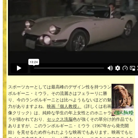
スポーツカーとしては最高峰のデザイン性を持つラン
ボルギーニ・ミウラ。その流麗さはフェラーリに勝
り、今のランボルギーニとは比べようもないほどの魅
力がありますよね。
映画『個人教授』
（詳しくは右画
像クリック）は、純粋な学生の年上女性とのホニャラ
ラが描かれており、
セックス洗脳
色が強くその草分け的作品でも
ありますが、このランボルギーニ・ミウラ（1967年から発売開
始）を見せるため作られたような映画でもあります。映画でもヒ