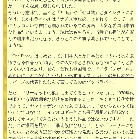
か……そんな風に感じられました。
そういう意味で、堂々と「神風」や「ゼロ戦」とダイレクトに名
付け、しかもライバルは「ナチス軍総統」とされてまでして非常
にカッコいい存在にも描かれているこの漫画、大変な愛国日本的
な作品だといえましょう。現代はもちろん、当時でも担当が左寄
りの編集者だったなら、きっとこの名前は潰されていたことでし
ょうね。
『One Piece』はじめとして、日本人とか日本とかそういうのを意
識させる作品ってのは、今の人気作とされてるものには全くと言
っていいほどありません。どれも無国籍で、
『ドラゴンボール』
みたいに、どこの話だかもわからずダラダラしたものを日本のジ
ャパニメの代表作だなんて言ってるのはパッパラパー
。
ただ、
『サーキットの狼』
に出てくるヒロインたちは、1970年代
中頃という過渡期的な時代を象徴するように、あくまで現代女性
であって、ヤマトナデシコ的な女ではないし（だからといって軽
いわけではない）、イデオロギー的にも保守思想とは関係なく、
決してオススメできるというような作品ではないのですが……た
だ、この漫画を見て、「暴走族になりたい」とか「レーサーにな
りたい」とか思うほどバカで短絡的な発想する男の子というのは
実際のところ非常に少数派だったと思うし、実在する美しいフォ