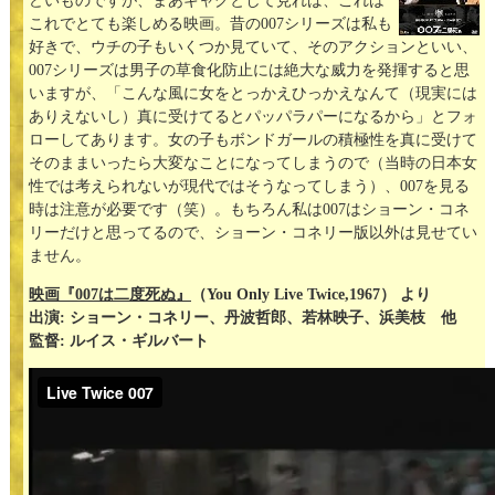
どいものですが、まあギャグとして見れば、これは
これでとても楽しめる映画。昔の007シリーズは私も
好きで、ウチの子もいくつか見ていて、そのアクションといい、
007シリーズは男子の草食化防止には絶大な威力を発揮すると思
いますが、「こんな風に女をとっかえひっかえなんて（現実には
ありえないし）真に受けてるとパッパラパーになるから」とフォ
ローしてあります。女の子もボンドガールの積極性を真に受けて
そのままいったら大変なことになってしまうので（当時の日本女
性では考えられないが現代ではそうなってしまう）、007を見る
時は注意が必要です（笑）。もちろん私は007はショーン・コネ
リーだけと思ってるので、ショーン・コネリー版以外は見せてい
ません。
映画『007は二度死ぬ』
（You Only Live Twice,1967） より
出演: ショーン・コネリー、丹波哲郎、若林映子、浜美枝 他
監督: ルイス・ギルバート