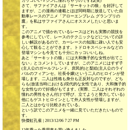
カッコいいマシンに憧れちゃうのですね(笑)
さて、サファイアさんは「サーキットの狼」を好評して
ますが、この漫画の連載とほぼ同時期に放送していた自
動車レースのアニメ「アローエンブレム グランプリの
鷹」を私はサファイアさんにオススメしたいと思いま
す。
このアニメで描かれているレースはどれも実際の競技を
参考にしていて、レースのテクニックなどについての詳
しい解説があるので、カーレースの知識に疎い人でも安
心して観ることができます。トドロキスペシャルなどの
登場マシンも今見ても十分にカッコいいしね。
あと「サーキットの狼」には大和撫子的な女性が出てこ
ない」とコメントしていますが、このアニメにはすず子
(主人公のガールフレンド。庶民的)と梨絵(主人公のライ
バルのフィアンセ。社長令嬢)という二人のヒロインが登
場します。二人は性格も身分も正反対なのですが、どち
らも(放送当時における)現代的な女性であり、大和撫子的
な女性なので好感がもてます。(実際、二人はそれぞれの
憧れの男性をさん付けで呼び、立てようと努力している)
他にもゲストヒロインとして外人女性が登場しますが、
二人とはかなり比較されている。
という訳でこのアニメを一緒に見ていただきたいもので
す。
快傑虹孔雀 | 2013/12/06 7:27 PM
12年乗った乗用車を買い換えました。