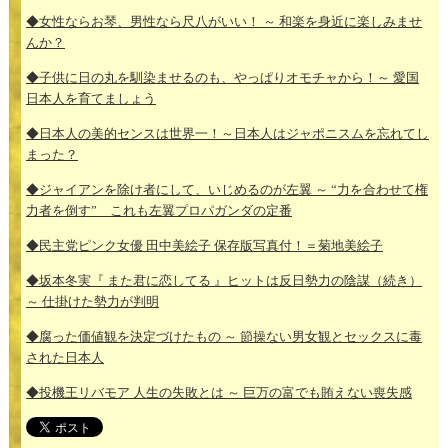
◆女性ならお琴、男性なら尺八がいい！ ～ 和楽を身近に楽しみませ
んか？
◆子供に日の丸を馴染ませるのも、やっぱりオモチャから！～ 愛国
日本人を育てましょう
◆日本人の美的センスは世界一！～日本人はジャポニスムを忘れてし
まった？
◆ジャイアンを除け者にして、いじめるのが左翼 ～ “力を合わせて権
力者を倒す” これも左翼プロパガンダの定番
◆民主党ピンク女優 田中美絵子 保存版写真付！＝菊地美絵子
◆坂本冬実『 また君に恋してる 』ヒットは反日勢力の陰謀（続き）
～ 仕掛けた勢力が判明
◆腐った価値観を決定づけたもの ～ 節操ない男女観とセックスに毒
された日本人
◆投機王リバモア 人生の失敗とは ～ 巨万の富でも賄えない喪失感