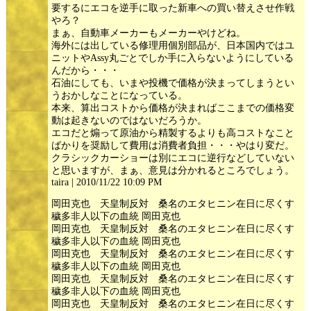
要するにエコを逆手に取った新車への買い替えさせ作戦
やろ？
まぁ、自動車メーカーもメーカーやけどね。
海外には出している修理用個別部品が、日本国内ではユ
ニットやAssy丸ごとでしか手に入らないようにしている
んだから・・・
石油にしても、いまや投機で価格が決まってしまうとい
うおかしなことになっている。
本来、算出コストから価格が決まればここまでの価格変
動は起きないのではないだろうか。
エコだと煽って原油から精製するよりも高コストなこと
ばかりを奨励して費用は消費者負担・・・やはり変だ。
クラシックカーショーは別にエコに逆行などしていない
と思いますが、まぁ、意見は分かれるところでしょう。
taira | 2010/11/22 10:09 PM
岡田克也 天皇制反対 桑名のエタヒニン在日に尽くす
穢多非人以下の血統 岡田克也
岡田克也 天皇制反対 桑名のエタヒニン在日に尽くす
穢多非人以下の血統 岡田克也
岡田克也 天皇制反対 桑名のエタヒニン在日に尽くす
穢多非人以下の血統 岡田克也
岡田克也 天皇制反対 桑名のエタヒニン在日に尽くす
穢多非人以下の血統 岡田克也
岡田克也 天皇制反対 桑名のエタヒニン在日に尽くす