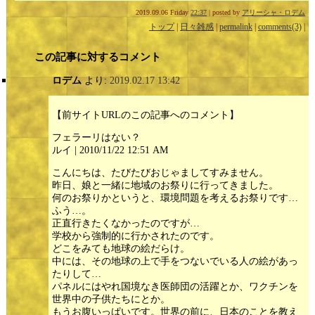
2019.09.06 Friday
22:37
| posted by
アリーシャ・ロデム
トップ
|
日々雑感
|
permalink
|
comments(3)
|
この記事に対するコメント
ロデム
より:
2019.02.17 13:42
【前サイトURLのこの記事へのコメント】
フェラーリはない？
ルイ | 2010/11/22 12:51 AM
こんにちは、たびたびおじゃましてすみません。
昨日、娘と一緒に地域のお祭りに行ってきました。
何のお祭りかというと、環境問題を考えるお祭りです…
ふう…。
正直行きたくなかったのですが…
学校から強制的に行かされたのです。
どこをみても地球の絵だらけ。
中には、その地球の上で手をつないでいる人の絵があっ
たりして…
パネルにはやれ国境なき医師団の活躍とか、ワクチンを
世界中の子供たちにとか。
もうお腹いっぱいです。世界の前に、日本のことを教え