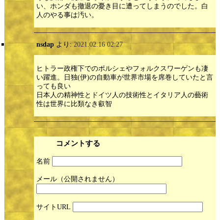
い、ホンダも撤退の憂き目に遭ってしまうのでした。白
人のやる事は汚い。
nsdap
より:
2021.02.16 02:27
ヒトラー政権下でのポルシェやフォルクスワーゲンも凄
い躍進。日独(伊)の自動車が世界市場を席巻していたと言
っても良い
日本人の精神性とドイツ人の技術性とイタリア人の藝術
性は世界に比類なき叡智
コメントする
名前
メール
サイト