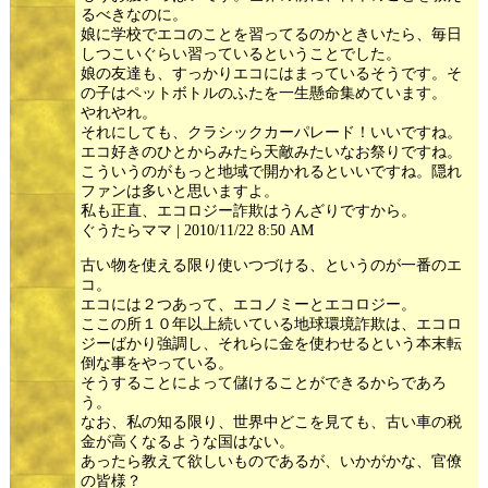
るべきなのに。
娘に学校でエコのことを習ってるのかときいたら、毎日
しつこいぐらい習っているということでした。
娘の友達も、すっかりエコにはまっているそうです。そ
の子はペットボトルのふたを一生懸命集めています。
やれやれ。
それにしても、クラシックカーパレード！いいですね。
エコ好きのひとからみたら天敵みたいなお祭りですね。
こういうのがもっと地域で開かれるといいですね。隠れ
ファンは多いと思いますよ。
私も正直、エコロジー詐欺はうんざりですから。
ぐうたらママ | 2010/11/22 8:50 AM
古い物を使える限り使いつづける、というのが一番のエ
コ。
エコには２つあって、エコノミーとエコロジー。
ここの所１０年以上続いている地球環境詐欺は、エコロ
ジーばかり強調し、それらに金を使わせるという本末転
倒な事をやっている。
そうすることによって儲けることができるからであろ
う。
なお、私の知る限り、世界中どこを見ても、古い車の税
金が高くなるような国はない。
あったら教えて欲しいものであるが、いかがかな、官僚
の皆様？