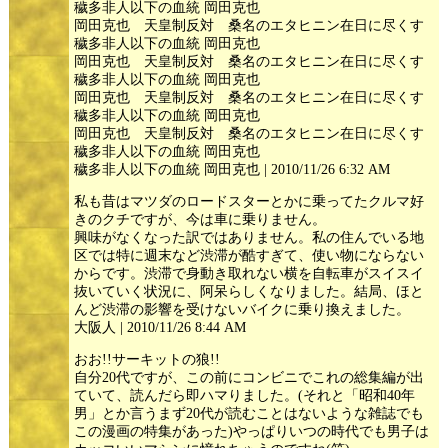
穢多非人以下の血統 岡田克也
岡田克也 天皇制反対 桑名のエタヒニン在日に尽くす
穢多非人以下の血統 岡田克也
岡田克也 天皇制反対 桑名のエタヒニン在日に尽くす
穢多非人以下の血統 岡田克也
岡田克也 天皇制反対 桑名のエタヒニン在日に尽くす
穢多非人以下の血統 岡田克也
岡田克也 天皇制反対 桑名のエタヒニン在日に尽くす
穢多非人以下の血統 岡田克也
穢多非人以下の血統 岡田克也 | 2010/11/26 6:32 AM
私も昔はマツダのロードスターとかに乗ってたクルマ好
きのクチですが、今は車に乗りません。
興味がなくなった訳ではありません。私の住んでいる地
区では特に週末など渋滞が酷すぎて、使い物にならない
からです。渋滞で身動き取れない横を自転車がスイスイ
抜いていく状況に、阿呆らしくなりました。結局、ほと
んど渋滞の影響を受けないバイクに乗り換えました。
大阪人 | 2010/11/26 8:44 AM
おお!!サーキットの狼!!
自分20代ですが、この前にコンビニでこれの総集編が出
ていて、読んだら即ハマりました。(それと「昭和40年
男」とか言うまず20代が読むことはないような雑誌でも
この漫画の特集があった)やっぱりいつの時代でも男子は