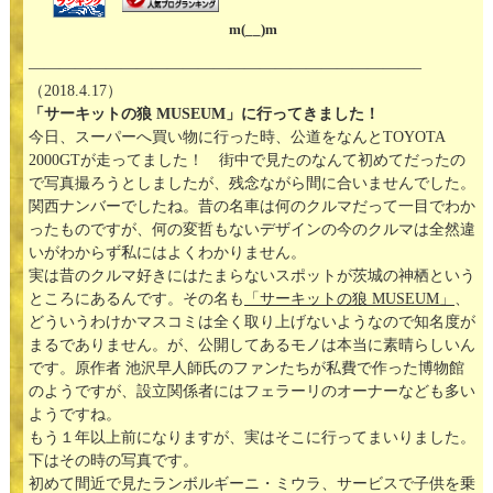
m(__)m
—————————————————————————–
（2018.4.17）
「サーキットの狼 MUSEUM」に行ってきました！
今日、スーパーへ買い物に行った時、公道をなんとTOYOTA
2000GTが走ってました！ 街中で見たのなんて初めてだったの
で写真撮ろうとしましたが、残念ながら間に合いませんでした。
関西ナンバーでしたね。昔の名車は何のクルマだって一目でわか
ったものですが、何の変哲もないデザインの今のクルマは全然違
いがわからず私にはよくわかりません。
実は昔のクルマ好きにはたまらないスポットが茨城の神栖という
ところにあるんです。その名も
「サーキットの狼 MUSEUM」
、
どういうわけかマスコミは全く取り上げないようなので知名度が
まるでありません。が、公開してあるモノは本当に素晴らしいん
です。原作者 池沢早人師氏のファンたちが私費で作った博物館
のようですが、設立関係者にはフェラーリのオーナーなども多い
ようですね。
もう１年以上前になりますが、実はそこに行ってまいりました。
下はその時の写真です。
初めて間近で見たランボルギーニ・ミウラ、サービスで子供を乗