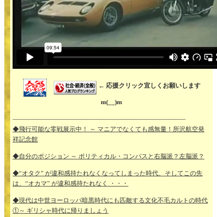
← 応援クリック宜しくお願いします
m(__)m
—————————————————————————–
◆飛行可能な零戦展示中！ ～ マニアでなくても感無量！所沢航空発
祥記念館
◆自分のポジション ～ ポリティカル・コンパスと右脳派？左脳派？
◆“オタク” が違和感持たれなくなってしまった時代、そしてこの先
は、“オカマ” が違和感持たれなく ・・・
◆現代は中世ヨーロッパ暗黒時代にも匹敵する文化不毛カルトの時代
①～ ギリシャ時代に帰りましょう