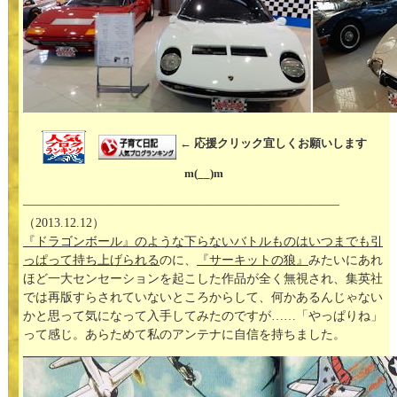
← 応援クリック宜しくお願いします
m(__)m
—————————————————————————–
（2013.12.12）
『ドラゴンボール』のような下らないバトルものはいつまでも引
っぱって持ち上げられる
のに、
『サーキットの狼』
みたいにあれ
ほど一大センセーションを起こした作品が全く無視され、集英社
では再版すらされていないところからして、何かあるんじゃない
かと思って気になって入手してみたのですが……「やっぱりね」
って感じ。あらためて私のアンテナに自信を持ちました。