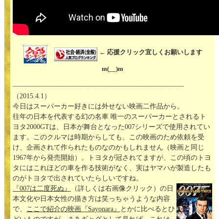
← 応援クリック宜しくお願いします
m(__)m
—————————————————————————
（2015.4.1）
今日はスーパーカー好きには外せない映画二作品から。
往年の日本を代表する幻の名車 唯一のスーパーカーとされるト
ヨタ2000GTは、日本が舞台となった007シリーズで使用されてい
ます。このクルマは時期からしても、この映画のため依頼を受
け、企画されて作られたものなのかもしれません（映画と同じ
1967年から発売開始）。トヨタが冠されてますが、この頃のトヨ
タにはこれほどの車を作る技術がなく、実はヤマハが製造したも
のがトヨタで出されていたらしいですね。
『007は二度死ぬ』
（詳しくは右画像クリック）の日
本文化や日本女性の描き方は笑っちゃうような内容
で、
ここで紹介の映画『Sayonara』
とかに比べるとひ