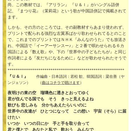
尚、この教材では、『アリラン』 『Ｕ＆Ｉ』がハングル語併
記、『まつり花』（茉莉花）という歌が中国語併記で掲載されて
ます。
しかも、その方のところでは、その副教材すらあまり使われず、
プリントで配られる強烈な左翼系ばかり歌わせられてるとのこと
で、これまでのプリントではＮＨＫ『みんなのうた』でも放送さ
れ、中国語で「イーアーサンスー♪」と２番で唄わせられる６カ
国語による『数え歌』や、下の『世界中の子どもたちが』と同じ
作詞者による『友だちになるために』などが歌わせられたそうで
す。
*********************************************************
『Ｕ＆Ｉ』
作編曲・日本語詞：若松 歓、韓国語詞：梁在善（ヤ
ンジェソン） （
曲はコチラで聴けます
）
夜明けの東の空 瑠璃色に透きとおってゆく
君が住んでる国でも そう きっと見えるよね
歓びも 悲しみも 分かちあえたらいいのに
世界中の友達が ひとつになって この想い 宇宙（そら）に届
けたい
いつか いつの日にか 手と手を取り合って
君と僕とで あなたと私で 歌おう みんなで