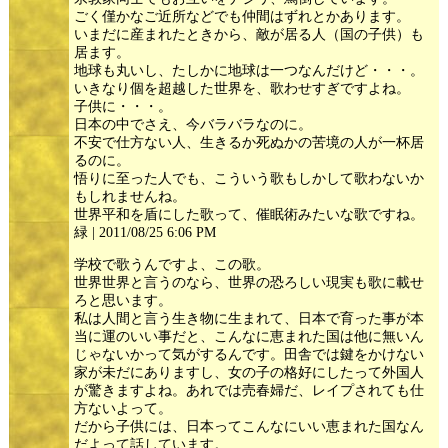
ごく僅かなご近所などでも仲間はずれとかあります。
いまだに産まれたときから、敵が居る人（国の子供）も
居ます。
地球も丸いし、たしかに地球は一つなんだけど・・・。
いきなり個を超越した世界を、歌わせすぎですよね。
子供に・・・。
日本の中でさえ、今バラバラなのに。
不安で仕方ない人、生きるか死ぬかの苦境の人が一杯居
るのに。
悟りに至った人でも、こういう歌もしかして歌わないか
もしれませんね。
世界平和を盾にした歌って、催眠術みたいな歌ですね。
緑 | 2011/08/25 6:06 PM
学校で歌うんですよ、この歌。
世界世界と言うのなら、世界の恐ろしい現実も歌に載せ
ろと思います。
私は人間と言う生き物に生まれて、日本で育った事が本
当に運のいい事だと、こんなに恵まれた国は他に無いん
じゃないかって気がするんです。田舎では鍵をかけない
家が未だにありますし、女の子の格好にしたって外国人
が驚きますよね。あれでは売春婦だ、レイプされても仕
方ないよって。
だから子供には、日本ってこんなにいい恵まれた国なん
だよって話しています。