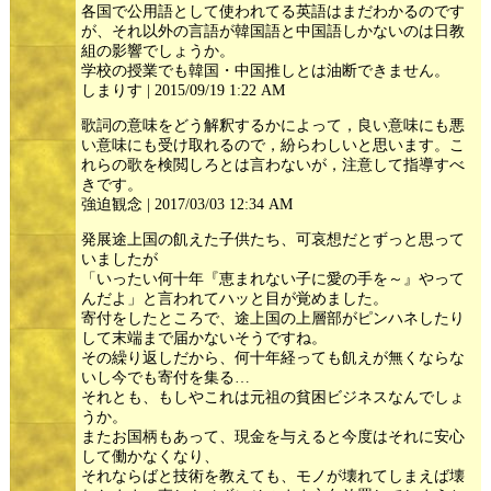
各国で公用語として使われてる英語はまだわかるのです
が、それ以外の言語が韓国語と中国語しかないのは日教
組の影響でしょうか。
学校の授業でも韓国・中国推しとは油断できません。
しまりす | 2015/09/19 1:22 AM
歌詞の意味をどう解釈するかによって，良い意味にも悪
い意味にも受け取れるので，紛らわしいと思います。こ
れらの歌を検閲しろとは言わないが，注意して指導すべ
きです。
強迫観念 | 2017/03/03 12:34 AM
発展途上国の飢えた子供たち、可哀想だとずっと思って
いましたが
「いったい何十年『恵まれない子に愛の手を～』やって
んだよ」と言われてハッと目が覚めました。
寄付をしたところで、途上国の上層部がピンハネしたり
して末端まで届かないそうですね。
その繰り返しだから、何十年経っても飢えが無くならな
いし今でも寄付を集る…
それとも、もしやこれは元祖の貧困ビジネスなんでしょ
うか。
またお国柄もあって、現金を与えると今度はそれに安心
して働かなくなり、
それならばと技術を教えても、モノが壊れてしまえば壊