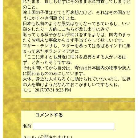
れたまま、直しもせずにそのまま永久放置してしまうと
のこと。
途上国の子供はとても可哀想だけど、それはその国がど
うにかすべき問題ですよね。
日本も以前のような景気はなくなってきているし、いい
顔をしたり一方的にこちらが差し出すのみで
返ってくる様子がない手助けをするよりは、国内のまっ
たくお粗末な事象からまず手当てをして欲しいです。
マザー・テレサも、マザーを慕ってはるばるインドに集
まって来たボランティア達に
「ここに来ずとも身近に助けを必要とする人がいるは
ず」と言ったそうですね。
それを聞いてから自分は、寄付は日本国内の物事や病人
に関わるもののみにしています。
大体、身近な人すらろくに助けられていないのに、世界
の人を助けようだなんておこがましいですもんね。
モモ | 2017/07/31 8:23 PM
コメントする
名前
メール