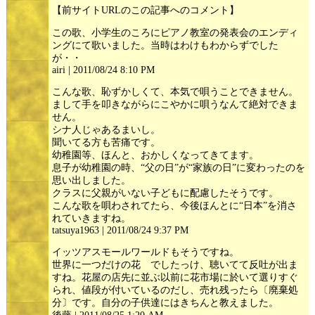
【前サイトURLのこの記事へのコメント】
この歌、小学生のころにピアノ教室の発表会のエンディ
ングにて歌いました。当時はわけもわからずでした
が・・
airi | 2011/08/24 8:10 PM
こんな歌、恥ずかしくて、本気で唄うことできません。
まして手を叩きながらにこやかに唄うなんて絶対できま
せん。
シナ人じゃあるまいし。
聞いてる方も苦痛です。
幼稚園等、ほんと、おかしくなってきてます。
息子が幼稚園の時、“父の日”が“家族の日”に変わったのを
思い出しました。
クラスに父親がいない子どもに配慮したそうです。
こんな歌を唄わされてたら、今後ほんとに“日本”を消さ
れていきますね。
tatsuya1963 | 2011/08/24 9:37 PM
イッツアスモールワールドもそうですね。
世界に一つだけの花 でしたっけ、聴いてて反吐が出ま
すね。花屋の店先に並ぶ以前に花市場に於いて選りすぐ
られ、値段が付いているのだし、売れ残ったら〔廃棄処
分〕です。自分の子供達にはきちんと教えました。