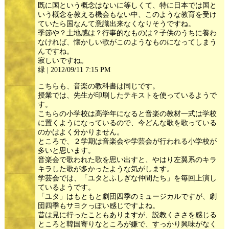
既に国という概念はないに等しくて、特に日本では国と
いう概念を教える機会もない中、このような教育を受け
ていたら国なんて意識出来なくなりそうですね。
季節や？土地感は？行事的なものは？子供のうちに養わ
なければ、懐かしい歌がこのようなものになってしまう
んですね。
寂しいですね。
緑 | 2012/09/11 7:15 PM
こちらも、音楽の教科書は同じです。
授業では、先生が印刷したテキストを使っているようで
す。
こちらの小学校は高学年になると音楽の教材一式は学校
に置くようになっているので、今どんな歌を歌っている
のかはよく分かりません。
ところで、２学期は音楽会や学芸会が行われる小学校が
多いと思います。
音楽会で歌われた歌を思い出すと、やはり左翼系のキラ
キラした歌が多かったような気がします。
学芸会では、「ユタとふしぎな仲間たち」を毎回上演し
ているようです。
「ユタ」はもともと劇団四季のミュージカルですが、劇
団四季もサヨクっぽい感じですよね。
昔は見に行ったこともありますが、説教くささを感じる
ところと韓国寄りなところが嫌で、すっかり興味がなく