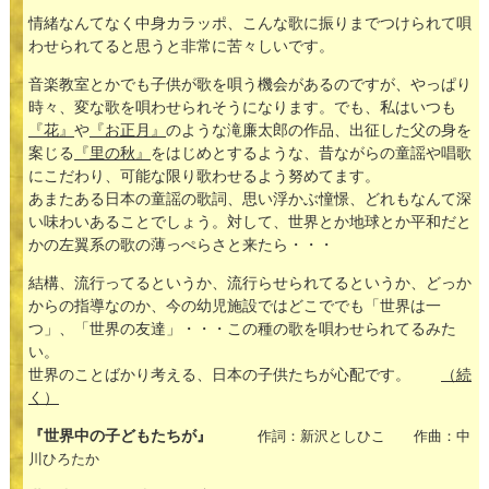
情緒なんてなく中身カラッポ、こんな歌に振りまでつけられて唄
わせられてると思うと非常に苦々しいです。
音楽教室とかでも子供が歌を唄う機会があるのですが、やっぱり
時々、変な歌を唄わせられそうになります。でも、私はいつも
『花』
や
『お正月』
のような滝廉太郎の作品、出征した父の身を
案じる
『里の秋』
をはじめとするような、昔ながらの童謡や唱歌
にこだわり、可能な限り歌わせるよう努めてます。
あまたある日本の童謡の歌詞、思い浮かぶ憧憬、どれもなんて深
い味わいあることでしょう。対して、世界とか地球とか平和だと
かの左翼系の歌の薄っぺらさと来たら・・・
結構、流行ってるというか、流行らせられてるというか、どっか
からの指導なのか、今の幼児施設ではどこででも「世界は一
つ」、「世界の友達」・・・この種の歌を唄わせられてるみた
い。
世界のことばかり考える、日本の子供たちが心配です。
（続
く）
『世界中の子どもたちが』
作詞：新沢としひこ 作曲：中
川ひろたか