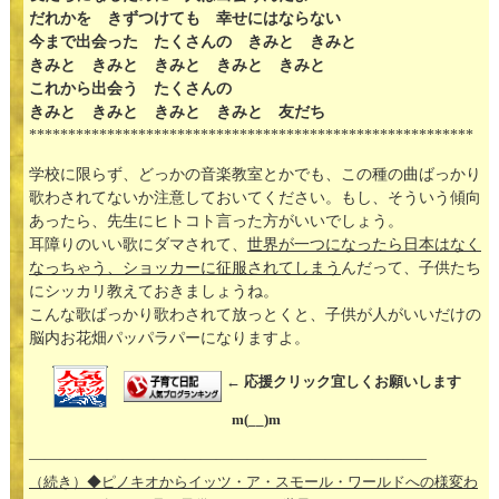
だれかを きずつけても 幸せにはならない
今まで出会った たくさんの きみと きみと
きみと きみと きみと きみと きみと
これから出会う たくさんの
きみと きみと きみと きみと 友だち
*********************************************************
学校に限らず、どっかの音楽教室とかでも、この種の曲ばっかり
歌わされてないか注意しておいてください。もし、そういう傾向
あったら、先生にヒトコト言った方がいいでしょう。
耳障りのいい歌にダマされて、
世界が一つになったら日本はなく
なっちゃう、ショッカーに征服されてしまう
んだって、子供たち
にシッカリ教えておきましょうね。
こんな歌ばっかり歌わされて放っとくと、子供が人がいいだけの
脳内お花畑パッパラパーになりますよ。
← 応援クリック宜しくお願いします
m(__)m
—————————————————————————–
（続き）◆ピノキオからイッツ・ア・スモール・ワールドへの様変わ