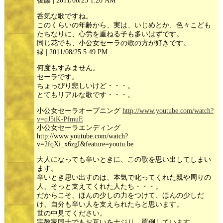
後藤 | 2011/08/25 1:20 AM
呑気な歌ですね。
このくらいの年齢から、実は、いじめとか、色々こども
たちなりに、心労を重ねる子も多いはずです。
同じ花でも、小公女セーラの歌の方が好きです。
緑 | 2011/08/25 5:49 PM
何度もすみません。
セーラです。
ちょっぴり悲しいけど・・・。
とてもリアルな歌です・・・。
小公女セーラオープニング
http://www.youtube.com/watch?
v=qJ5iK-PfmuE
小公女セーラエンディング
http://www.youtube.com/watch?
v=2fqXi_x6zgI&feature=youtu.be
大人になっても辛いときに、この歌を思い出してしまい
ます。
辛いとき思い出すのは、本気で叱ってくれた親や周りの
人、そっと支えてくれた人たち・・・。
だからこそ、ほんの少しの力をつけて、ほんの少しだ
け、自分も辛い人を支えられたらと思います。
世の中見てください。
宗教家同士でもお互いをナジリ、罵倒しています。