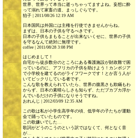
世界、世界って本当に逝っちゃってますよね。妄想に酔
って溺れて家畜の道、まっしぐらです。
狛子 | 2011/08/26 12:19 AM
日本国民は外国には主権を行使できませんからね。
まずは、日本の子供を守るべきです。
日本の子供もまもることが出来ないくせに、世界の子供
を守るなんて絶対に無理です。
coffee | 2011/08/28 3:08 PM
はじめまして！
自宅から徒歩数分のところにある養護施設が財政難で困
っているのに、アフリカの子供を助けよう！カンボジア
で小学校を建てるのがライフワークです！とか言う人が
いてビックリしている者です。
こんな歌を教えられていたら、世界の腹黒さも欺瞞もわ
からず、日本の素晴らしさも知らず、ただプカプカ浮か
んでいるだけの子供になりそうですね。
おれんじ | 2012/03/09 12:35 AM
この歌は私が小学生高学年の頃、低学年の子たちが運動
会で踊っていたものです。
この歌嫌いでした…
歌詞がどうのこうのという訳ではなくて、何となく音
が…