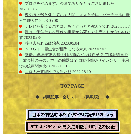
ブログをやめます。今までありがとうございました
2023.05.09
魂の抜け殻と化していく人間。大人と子供。バーチャルに嵌
って廃人に
2023.05.08
テレビを見てるバカは、もうとっとと死んでくれ
2023.05.07
親は、子供たちを現代の害悪から死んでも守るしかないので
す
2023.05.06
葬り去られる政治家
2023.05.04
ＳＤＧｓ 昆虫食が標準になる未来
2023.05.03
安倍元総理銃撃 現場の目の前のビルは自民党 二階派議員の
一族会社のもの。本当の凶器は？ 自動小銃やサイレンサー使用
での銃声聞き比べ
2022.08.16
コロナ検査陽性で大当たり
2022.08.10
TOP PAGE
◆ 掲載記事 全リスト （掲載順） ◆