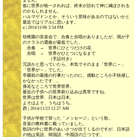
ません。
仮に世界が統一されれば、終末が訪れて神に滅ぼされる
のかもしれません。
ハルマゲドンとか、そういう意味があるのではないかと
最近ではリアルに思います。
a | 2014/11/06 3:54 PM
幼稚園の音楽会で、合奏と合唱がありましたが、我が子
のクラスの選曲が最低でした。
合奏 → 世界にひとつだけの花
合唱 → 世界がひとつになるまで
（手話付き）
冗談かと思っていたら、本気でそのまま「世界に～」
「世界が～」でした。
卒園前の最後の行事だったのに、感動どころか不快感し
かなかったです…。
身近なところで世界世界。
最近の子供への世界刷り込みは異常ですね。
世界は世界、日本は日本。
よそはよそ、うちはうち。
西 | 2014/11/23 12:27 AM
子供が学校で習った「メッセージ」という歌。
音楽の教科書に載っていました。
歌詞の中に世界のあいさつが出てくるのですが、日本語
の他は英語、韓国語、中国語の三つです。