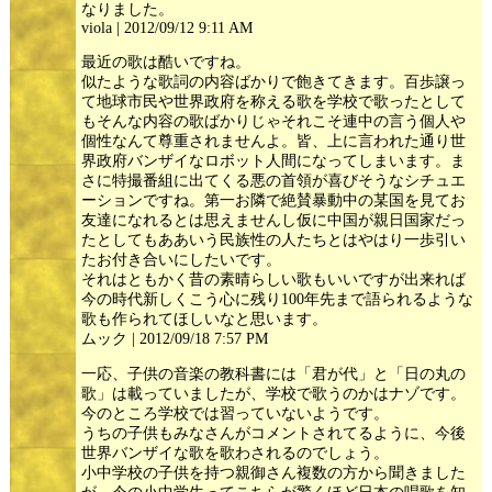
なりました。
viola | 2012/09/12 9:11 AM
最近の歌は酷いですね。
似たような歌詞の内容ばかりで飽きてきます。百歩譲っ
て地球市民や世界政府を称える歌を学校で歌ったとして
もそんな内容の歌ばかりじゃそれこそ連中の言う個人や
個性なんて尊重されませんよ。皆、上に言われた通り世
界政府バンザイなロボット人間になってしまいます。ま
さに特撮番組に出てくる悪の首領が喜びそうなシチュエ
ーションですね。第一お隣で絶賛暴動中の某国を見てお
友達になれるとは思えませんし仮に中国が親日国家だっ
たとしてもああいう民族性の人たちとはやはり一歩引い
たお付き合いにしたいです。
それはともかく昔の素晴らしい歌もいいですが出来れば
今の時代新しくこう心に残り100年先まで語られるような
歌も作られてほしいなと思います。
ムック | 2012/09/18 7:57 PM
一応、子供の音楽の教科書には「君が代」と「日の丸の
歌」は載っていましたが、学校で歌うのかはナゾです。
今のところ学校では習っていないようです。
うちの子供もみなさんがコメントされてるように、今後
世界バンザイな歌を歌わされるのでしょう。
小中学校の子供を持つ親御さん複数の方から聞きました