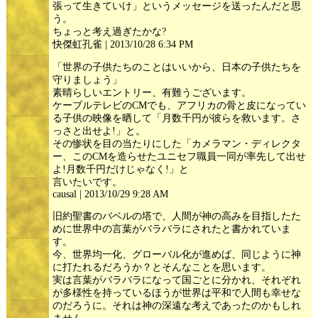
張って生きていけ」というメッセージを送ったんだと思
う。
ちょっと考え過ぎたかな?
快傑虹孔雀 | 2013/10/28 6:34 PM
「世界の子供たちのことはいいから、日本の子供たちを
守りましょう」
素晴らしいエントリー、有難うございます。
ケーブルテレビのCMでも、アフリカの骨と皮になってい
る子供の映像を晒して「月数千円が彼らを救います。さ
っさと出せよ!」と。
その惨状を目の当たりにした「カメラマン・ディレクタ
ー、このCMを造らせたユニセフ職員一同が率先して出せ
よ!月数千円だけじゃなく!」と
言いたいです。
causal | 2013/10/29 9:28 AM
旧約聖書のバベルの塔で、人間が神の高みを目指したた
めに世界中の言葉がバラバラにされたと書かれていま
す。
今、世界均一化、グローバル化が進めば、同じように神
に打たれるだろうか？とそんなことを思います。
実は言葉がバラバラになって国ごとに分かれ、それぞれ
が多様性を持っているほうが世界は平和で人間も幸せな
のだろうに。それは神の深遠な考えであったのかもしれ