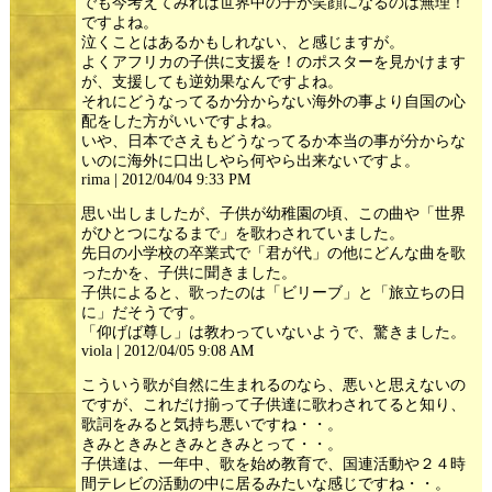
でも今考えてみれば世界中の子が笑顔になるのは無理！
ですよね。
泣くことはあるかもしれない、と感じますが。
よくアフリカの子供に支援を！のポスターを見かけます
が、支援しても逆効果なんですよね。
それにどうなってるか分からない海外の事より自国の心
配をした方がいいですよね。
いや、日本でさえもどうなってるか本当の事が分からな
いのに海外に口出しやら何やら出来ないですよ。
rima | 2012/04/04 9:33 PM
思い出しましたが、子供が幼稚園の頃、この曲や「世界
がひとつになるまで」を歌わされていました。
先日の小学校の卒業式で「君が代」の他にどんな曲を歌
ったかを、子供に聞きました。
子供によると、歌ったのは「ビリーブ」と「旅立ちの日
に」だそうです。
「仰げば尊し」は教わっていないようで、驚きました。
viola | 2012/04/05 9:08 AM
こういう歌が自然に生まれるのなら、悪いと思えないの
ですが、これだけ揃って子供達に歌わされてると知り、
歌詞をみると気持ち悪いですね・・。
きみときみときみときみとって・・。
子供達は、一年中、歌を始め教育で、国連活動や２４時
間テレビの活動の中に居るみたいな感じですね・・。