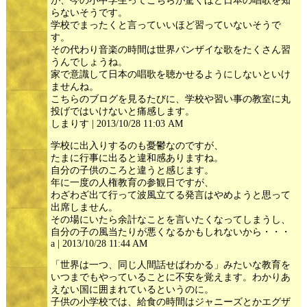
が、今の小中学生ってこちらが驚くほど日本の唱歌を知
らないそうです。
学校でまったくと言っていいほど習っていないそうで
す。
その代わり音楽の時間は世界バンザイな歌をたくさん習
うんでしょうね。
家で意識して日本の唱歌を聴かせるようにしないといけ
ませんね。
こちらのブログを見るたびに、学校や習い事の教室に丸
投げではいけないと痛感します。
しまりす | 2013/10/28 11:03 AM
学校に出入りするのも憂鬱なのですが、
たまに行事に出ると違和感ありますね。
自分の子供のころと違うと感じます。
年に一度の人権教育の参観日ですが、
わざわざ出て行って波風立てる発言はやめようと思って
出席しません。
その場にいたら余計なことを言いたくなってしまうし、
自分の子の風当たりが悪くなるかもしれないから・・・
a | 2013/10/28 11:44 AM
「世界は一つ、同じ人間話せばわかる」みたいな教育を
いつまでもやっていることに不安を覚えます。わかりあ
えない国に囲まれているというのに。
子供の小学校では、給食の時間はジャニーズとかエグザ