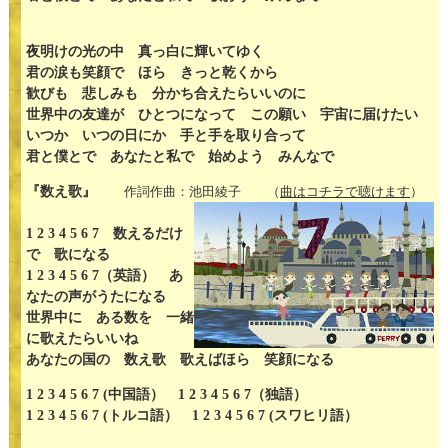
夜明けの光の中 真っ白に輝いてゆく
君の涙も笑顔で ほら きっと乾くから
歓びも 悲しみも 分かち合えたらいいのに
世界中の友達が ひとつになって この願い 宇宙に届けたい
いつか いつの日にか 手と手を取り合って
君と僕とで あなたと私で 始めよう みんなで
『数え歌』
作詞作曲：池田綾子 （
曲はコチラで聴けます
）
1 2 3 4 5 6 7 数えるだけ
で 歌になる
1 2 3 4 5 6 7（英語） あ
なたの声がうたになる
世界中に ある数を 一緒
に歌えたらいいね
あなたの国の 数え歌 歌えばほら 笑顔になる
1 2 3 4 5 6 7 (中国語） 1 2 3 4 5 6 7（独語）
1 2 3 4 5 6 7 (トルコ語） 1 2 3 4 5 6 7 (スワヒリ語）