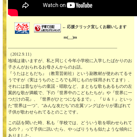
← 応援クリック宜しくお願いします
m(__)m
—————————————————————————–
（2012.9.11）
地域は違いますが、私と同じく今年小学校に入学したばかりのお
子さんがおられるお母さんからのお話。
『うたはともだち』（教育芸術社）という副教材が使われてるそ
うですが（実はうちのところでも同じものが採用されてます）、
それには昔ながらの童謡・唱歌など、まともな歌もあるものの左
翼的な歌が満載で、下の『世界中のこどもたちが』や『世界に一
つだけの花』、『世界がひとつになるまで』、『Ｕ＆Ｉ』といっ
た“世界は一つ”、“みんな友だち”の左翼ソングばかりが選ばれて
子供が歌わせられてるとのことです。
この話を聞いた時、私も「学校では、どういう歌を唄わせられて
るの？」って子供に訊いたら、やっぱりうちも似たような傾向に
ありました。