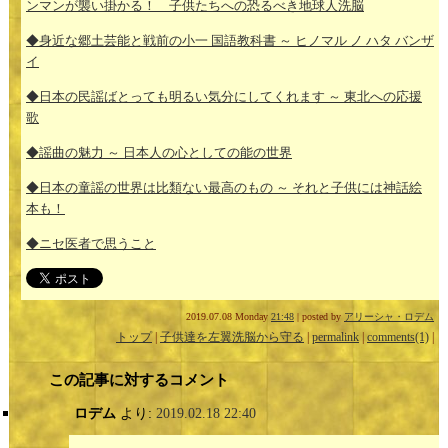
ンマンが襲い掛かる！ 子供たちへの恐るべき地球人洗脳
◆身近な郷土芸能と戦前の小一 国語教科書 ～ ヒノマル ノ ハタ バンザ
イ
◆日本の民謡ばとっても明るい気分にしてくれます ～ 東北への応援
歌
◆謡曲の魅力 ～ 日本人の心としての能の世界
◆日本の童謡の世界は比類ない最高のもの ～ それと子供には神話絵
本も！
◆ニセ医者で思うこと
2019.07.08 Monday
21:48
| posted by
アリーシャ・ロデム
トップ
|
子供達を左翼洗脳から守る
|
permalink
|
comments(1)
|
この記事に対するコメント
ロデム
より:
2019.02.18 22:40