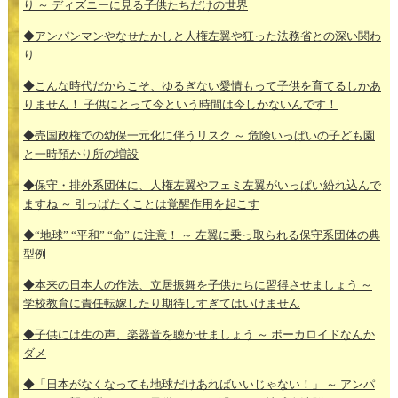
り ～ ディズニーに見る子供たちだけの世界
◆アンパンマンやなせたかしと人権左翼や狂った法務省との深い関わ
り
◆こんな時代だからこそ、ゆるぎない愛情もって子供を育てるしかあ
りません！ 子供にとって今という時間は今しかないんです！
◆売国政権での幼保一元化に伴うリスク ～ 危険いっぱいの子ども園
と一時預かり所の増設
◆保守・排外系団体に、人権左翼やフェミ左翼がいっぱい紛れ込んで
ますね ～ 引っぱたくことは覚醒作用を起こす
◆“地球” “平和” “命” に注意！ ～ 左翼に乗っ取られる保守系団体の典
型例
◆本来の日本人の作法、立居振舞を子供たちに習得させましょう ～
学校教育に責任転嫁したり期待しすぎてはいけません
◆子供には生の声、楽器音を聴かせましょう ～ ボーカロイドなんか
ダメ
◆「日本がなくなっても地球だけあればいいじゃない！」 ～ アンパ