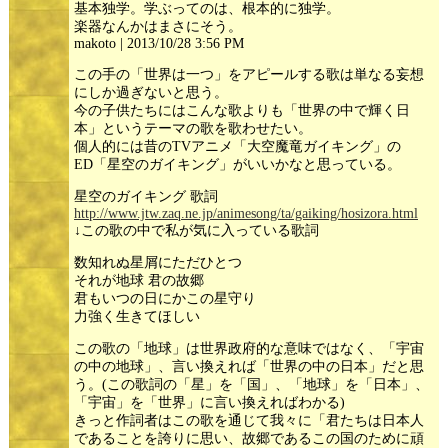
基本独学。学ぶってのは、根本的に独学。
楽器なんかはまさにそう。
makoto | 2013/10/28 3:56 PM
この手の「世界は一つ」をアピールする歌は単なる妄想
にしか過ぎないと思う。
今の子供たちにはこんな歌よりも「世界の中で輝く日
本」というテーマの歌を歌わせたい。
個人的には昔のTVアニメ「大空魔竜ガイキング」の
ED「星空のガイキング」がいいかなと思っている。
星空のガイキング 歌詞
http://www.jtw.zaq.ne.jp/animesong/ta/gaiking/hosizora.html
↓この歌の中で私が気に入っている歌詞
数知れぬ星屑にただひとつ
それが地球 君の故郷
君もいつの日にかこの星守り
力強く生きてほしい
この歌の「地球」は世界政府的な意味ではなく、「宇宙
の中の地球」、言い換えれば「世界の中の日本」だと思
う。(この歌詞の「星」を「国」、「地球」を「日本」、
「宇宙」を「世界」に言い換えればわかる)
きっと作詞者はこの歌を通じて我々に「君たちは日本人
であることを誇りに思い、故郷であるこの国のために頑