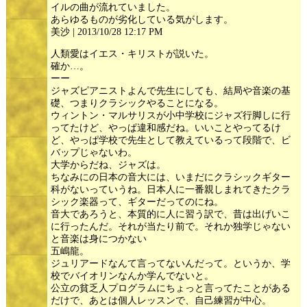
イルの曲が流れていました。
あらゆるものが劣化している気がします。
美沙 | 2013/10/28 12:17 PM
人類愛はイエス・キリストが説いた。
確か…。
ーー
ジャズピアニストよんで先生にしても、結局や音楽の基
礎、つまりクラシックやることになる。
ウィントン・マルサリスが小中学校にジャズ行脚しに行
ってたけど、やっぱ違和感だね。いいことやってるけ
ど、やっぱ学校で先生として教えているって段階で、ビ
バップじゃないわ。
大学からだね、ジャズは。
ちなみにの日本の音大には、いまだにクラシックギター
科がないっていうね。日本人に一番親しまれてきたクラ
シック楽器って、ギターだってのにね。
音大であろうと、本質的に人に習う訳で、昔は出げいこ
に行ったんだ。それが当たり前で。それか独学じゃない
と音楽は身につかない
五嶋龍。
ジュリアードなんて言ってないんだって。というか、学
校でバイオリンなんか学んでないと。
公立の貧乏人プログラムにちょっと言ってたことがある
だけで、あとは個人レッスンで、自己練習が中心。