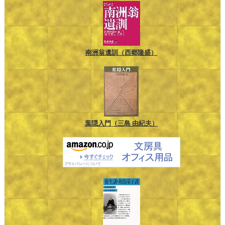
南洲翁遺訓（西郷隆盛）
葉隠入門（三島 由紀夫）