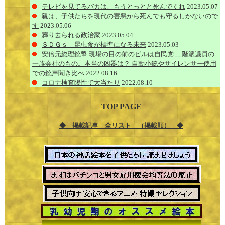
テレビを見てるバカは、もうとっとと死んでくれ
2023.05.07
親は、子供たちを現代の害悪から死んでも守るしかないので
す
2023.05.06
葬り去られる政治家
2023.05.04
ＳＤＧｓ 昆虫食が標準になる未来
2023.05.03
安倍元総理銃撃 現場の目の前のビルは自民党 二階派議員の
一族会社のもの。本当の凶器は？ 自動小銃やサイレンサー使用
での銃声聞き比べ
2022.08.16
コロナ検査陽性で大当たり
2022.08.10
TOP PAGE
◆ 掲載記事 全リスト （掲載順） ◆