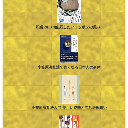
和楽 2013.9他 残したいニッポンの美246
小笠原流礼法で強くなる日本人の身体
小笠原流礼法入門-美しい姿勢と立ち居振舞い