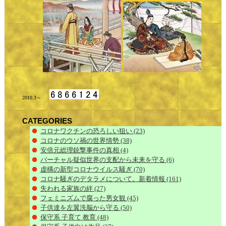
2010.3～
CATEGORIES
コロナワクチンの恐ろしい狙い
(23)
コロナのウソ禍の世界情勢
(38)
安倍元総理銃撃事件の真相
(4)
バーチャル疑似世界の支配から未来を守る
(6)
虚構の新型コロナウイルス騒ぎ
(70)
コロナ騒ぎのデタラメについて。新着情報
(161)
失われる家族の絆
(27)
フェミニズムで腐った男女観
(45)
子供達を左翼洗脳から守る
(50)
保守系 子育て 教育
(48)