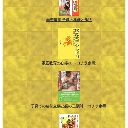
学習漫画 子供の礼儀と作法
家庭教育の心得21
(コチラ参照)
子育ての秘伝立腰と躾の三原則
(コチラ参照)