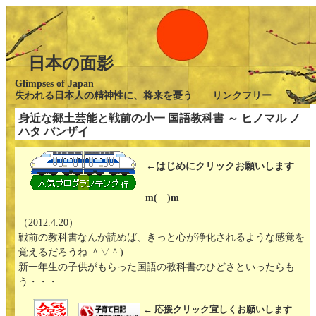
日本の面影
Glimpses of Japan
失われる日本人の精神性に、将来を憂う リンクフリー
身近な郷土芸能と戦前の小一 国語教科書 ～ ヒノマル ノ
ハタ バンザイ
←はじめにクリックお願いします
m(__)m
（2012.4.20）
戦前の教科書なんか読めば、きっと心が浄化されるような感覚を
覚えるだろうね ＾▽＾)
新一年生の子供がもらった国語の教科書のひどさといったらも
う・・・
← 応援クリック宜しくお願いします