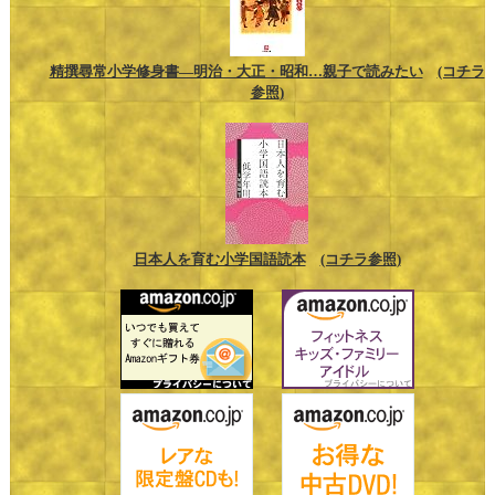
精撰尋常小学修身書―明治・大正・昭和…親子で読みたい
(コチラ
参照)
日本人を育む小学国語読本
(コチラ参照)