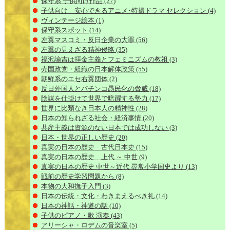
保守系 子供向け作品
(27)
子供向け 安心できるアニメ･特撮ドラマ セレクション
(4)
ヴィンテージ絵本
(1)
保守系スポット
(14)
左翼マスコミ・反日企業の大罪
(56)
左翼の見えざる精神侵略
(35)
福沢諭吉は拝金主義とフェミニズムの教祖
(3)
売国政党・組織の日本解体政策
(55)
朝鮮系のエセ右翼団体
(2)
反日外国人とパチンコ愚民化の脅威
(18)
陰謀を仕掛けて世界で暗躍する勢力
(17)
世界に比類なき日本人の精神性
(28)
日本の知られざる社会・経済事情
(20)
共産主義は資源のない日本では成功しない
(3)
日本・世界の正しい歴史
(20)
真実の日本の歴史 古代日本史
(15)
真実の日本の歴史 上代 ～ 中世
(9)
真実の日本の歴史 中世～近代 尋常小学国史より
(13)
戦前の歴史学習問題から
(8)
本物の大和撫子入門
(3)
日本の伝統・文化・わきまえるべき礼
(14)
日本の神話・神道の話
(10)
子供のピアノ・歌 演奏
(43)
アリーシャ・ロデムの音楽室
(5)