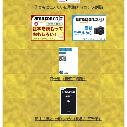
子どもに伝えたい伝承遊び
(コチラ参照)
武士道（新渡戸 稲造）
民主主義とは何なのか（長谷川 三千子）