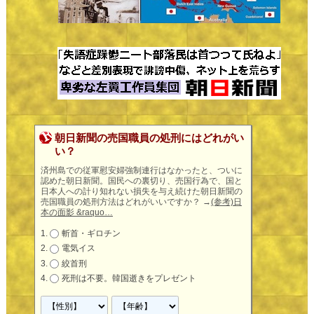
朝日新聞の売国職員の処刑にはどれがい
い？
済州島での従軍慰安婦強制連行はなかったと、ついに
認めた朝日新聞。国民への裏切り、売国行為で、国と
日本人への計り知れない損失を与え続けた朝日新聞の
売国職員の処刑方法はどれがいいですか？
→
(参考)日
本の面影 &raquo…
斬首・ギロチン
電気イス
絞首刑
死刑は不要。韓国逝きをプレゼント