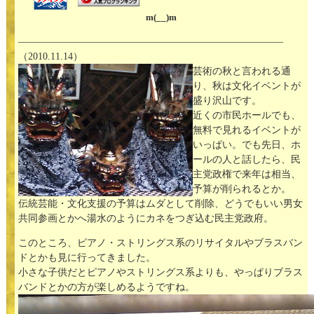
m(__)m
———————————————————————————
（2010.11.14）
芸術の秋と言われる通
り、秋は文化イベントが
盛り沢山です。
近くの市民ホールでも、
無料で見れるイベントが
いっぱい。でも先日、ホ
ールの人と話したら、民
主党政権で来年は相当、
予算が削られるとか。
伝統芸能・文化支援の予算はムダとして削除、どうでもいい男女
共同参画とかへ湯水のようにカネをつぎ込む民主党政府。
このところ、ピアノ・ストリングス系のリサイタルやブラスバン
ドとかも見に行ってきました。
小さな子供だとピアノやストリングス系よりも、やっぱりブラス
バンドとかの方が楽しめるようですね。