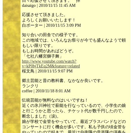
日々応援させて頂きます。 拝
daisaigo | 2010/11/15 11:45 AM
応援させて頂きました。
よろしくお願いいたします！
白ポーター | 2010/11/15 3:09 PM
知り合いの田舎での様子です。
この地域では、いろんなお祭りが今でも盛んなようで頼
もしい限りです。
もしお時間があればどうぞ。
「七社八幡宮獅子舞」
http://www.youtube.com/watch?
v=kP0bjTkEq2M&feature=related
桜文鳥 | 2010/11/15 9:07 PM
郷土芸能と昔の教科書、なかなか良いです。
ランクリ
coffee | 2010/11/18 8:01 AM
伝統芸能が無料なのはいいですね！
近くの氷川神社で薪能を行なっているので、小学生の娘
と行こうかと思ったら、チケット代が数千円したので、
断念しました（涙)。
娘が学校で金管をやっていて、最近ブラスバンドなどの
コンサートに行く機会が多いです。私も子供の頃金管を
やっていたので好きで、最近は自衛隊の音楽隊の演奏を