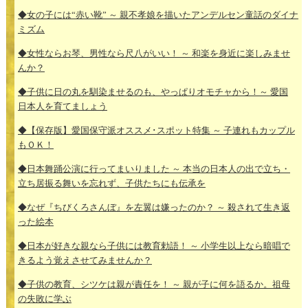
◆女の子には“赤い靴” ～ 親不孝娘を描いたアンデルセン童話のダイナ
ミズム
◆女性ならお琴、男性なら尺八がいい！ ～ 和楽を身近に楽しみませ
んか？
◆子供に日の丸を馴染ませるのも、やっぱりオモチャから！～ 愛国
日本人を育てましょう
◆【保存版】愛国保守派オススメ･スポット特集 ～ 子連れもカップル
もＯＫ！
◆日本舞踊公演に行ってまいりました ～ 本当の日本人の出で立ち・
立ち居振る舞いを忘れず、子供たちにも伝承を
◆なぜ『ちびくろさんぼ』を左翼は嫌ったのか？ ～ 殺されて生き返
った絵本
◆日本が好きな親なら子供には教育勅語！ ～ 小学生以上なら暗唱で
きるよう覚えさせてみませんか？
◆子供の教育、シツケは親が責任を！ ～ 親が子に何を語るか。祖母
の失敗に学ぶ