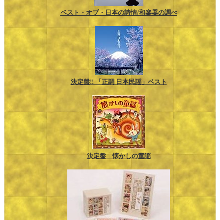
ベスト・オブ・日本の詩情/和楽器の調べ
決定盤!! 「正調 日本民謡」ベスト
決定盤 懐かしの童謡