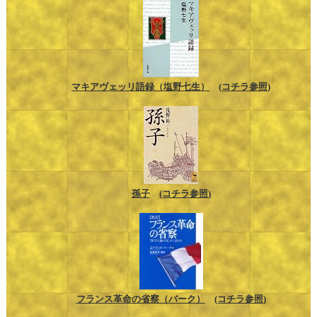
マキアヴェッリ語録（塩野七生）
(コチラ参照)
孫子
(コチラ参照)
フランス革命の省察（バーク）
(コチラ参照)