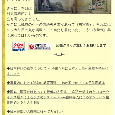
さらに、本日は
歴史資料館にも
立ち寄ってきました。
そこには戦前の小一の国語教科書があって（右写真）、それには
シッカリ日の丸が掲載・・・当たり前だった、こういう時代に早
く戻ってほしいものです。
← 応援クリック宜しくお願いします
m(__)m
———————————————————————————
◆日本神話の絵本について ～ 子供たちに日本と天皇へ愛着を持たせ
ましょう
◆家庭内における戦前の教育再現 ～ わが家で使ってる子供用教本
◆国旗、国歌だけあっても最低の入学式 ～ 追記 仕組まれたコロナウ
イルス騒ぎによるシナのシステム Zoom強制導入によるオンライン授
業開始と９月入学制度
◆日本庭園の六義園に行ってきました