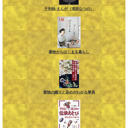
千利休/まんが（清原なつの）
着物からはじまる暮らし
着物の織りと染めがわかる事典