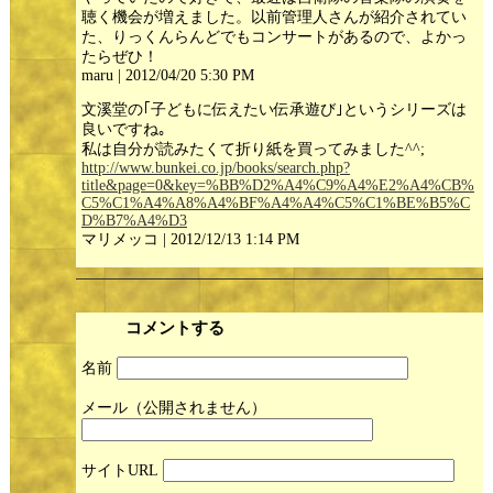
聴く機会が増えました。以前管理人さんが紹介されてい
た、りっくんらんどでもコンサートがあるので、よかっ
たらぜひ！
maru | 2012/04/20 5:30 PM
文溪堂の｢子どもに伝えたい伝承遊び｣というシリーズは
良いですね｡
私は自分が読みたくて折り紙を買ってみました^^;
http://www.bunkei.co.jp/books/search.php?
title&page=0&key=%BB%D2%A4%C9%A4%E2%A4%CB%
C5%C1%A4%A8%A4%BF%A4%A4%C5%C1%BE%B5%C
D%B7%A4%D3
マリメッコ | 2012/12/13 1:14 PM
コメントする
名前
メール
サイト