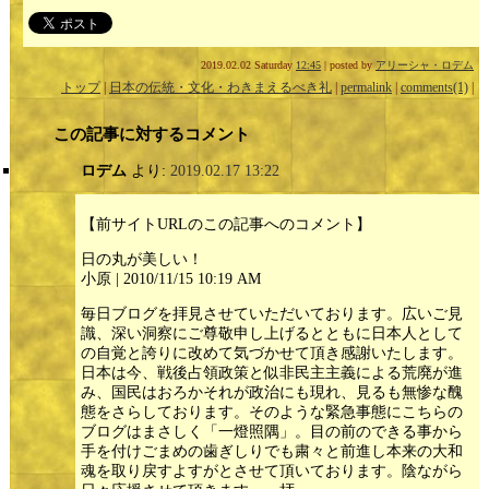
2019.02.02 Saturday
12:45
| posted by
アリーシャ・ロデム
トップ
|
日本の伝統・文化・わきまえるべき礼
|
permalink
|
comments(1)
|
この記事に対するコメント
ロデム
より:
2019.02.17 13:22
【前サイトURLのこの記事へのコメント】
日の丸が美しい！
小原 | 2010/11/15 10:19 AM
毎日ブログを拝見させていただいております。広いご見
識、深い洞察にご尊敬申し上げるとともに日本人として
の自覚と誇りに改めて気づかせて頂き感謝いたします。
日本は今、戦後占領政策と似非民主主義による荒廃が進
み、国民はおろかそれが政治にも現れ、見るも無惨な醜
態をさらしております。そのような緊急事態にこちらの
ブログはまさしく「一燈照隅」。目の前のできる事から
手を付けごまめの歯ぎしりでも粛々と前進し本来の大和
魂を取り戻すよすがとさせて頂いております。陰ながら