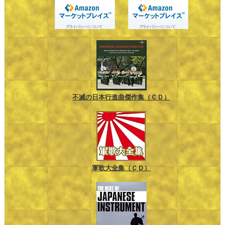
不滅の日本行進曲傑作集（ＣＤ）
軍歌大全集（ＣＤ）