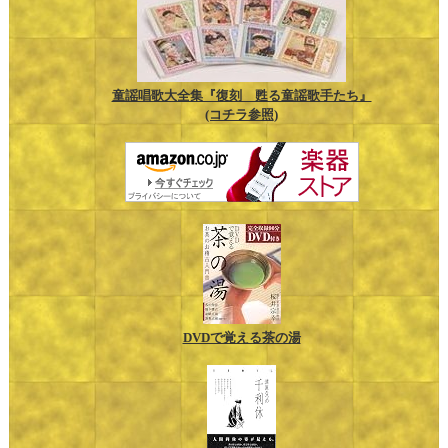
童謡唱歌大全集『復刻 甦る童謡歌手たち』
(コチラ参照)
DVDで覚える茶の湯