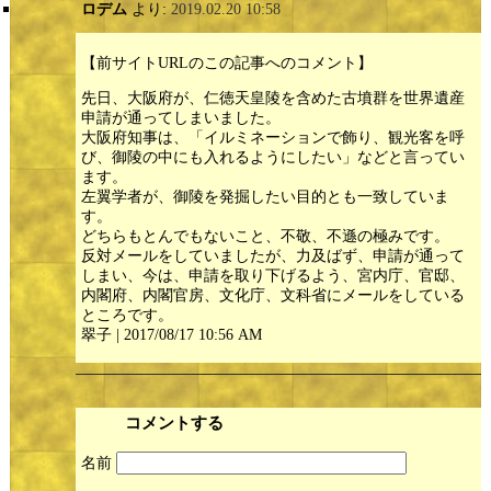
ロデム
より:
2019.02.20 10:58
【前サイトURLのこの記事へのコメント】
先日、大阪府が、仁徳天皇陵を含めた古墳群を世界遺産
申請が通ってしまいました。
大阪府知事は、「イルミネーションで飾り、観光客を呼
び、御陵の中にも入れるようにしたい」などと言ってい
ます。
左翼学者が、御陵を発掘したい目的とも一致していま
す。
どちらもとんでもないこと、不敬、不遜の極みです。
反対メールをしていましたが、力及ばず、申請が通って
しまい、今は、申請を取り下げるよう、宮内庁、官邸、
内閣府、内閣官房、文化庁、文科省にメールをしている
ところです。
翠子 | 2017/08/17 10:56 AM
コメントする
名前