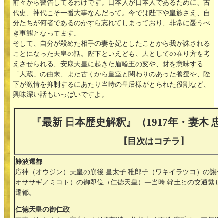
前々から警告してるわけです。日本人が日本人であるために、古
代史、
神代
こそ一番大事なんだって。
今では陛下や皇族さえ、自
分たちが何者であるのかすら忘れてしまっており
、非常に憂うべ
き事態となってます。
そして、自分が殺めた相手の妻を妃としたことから我が誅される
ことになった天皇の話。陛下といえども、人としての在り方を考
えさせられる、安康天皇に起きた眉輪王の変や、財を意味する
「大蔵」の由来、また古くから皇室と関わりのあった養蚕や、陛
下が激情を抑制するにあたり当時の皇后様がとられた役割など、
興味深い話もいっぱいですよ。
『最新 日本歴史解釈』（1917年・妻木 
【目次はコチラ】
難波遷都
応神（オウジン）天皇の崩後 皇太子 稚郎子（ワキイラツコ）の譲
オササギノミコト）の御即位（仁徳天皇）―当時 韓土との交通繁
遷都。
仁徳天皇の御仁政