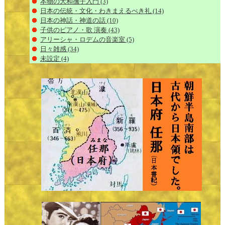
本物の大和撫子入門
(3)
日本の伝統・文化・わきまえるべき礼
(14)
日本の神話・神道の話
(10)
子供のピアノ・歌 演奏
(43)
アリーシャ・ロデムの音楽室
(5)
日々雑感
(34)
未設定
(4)