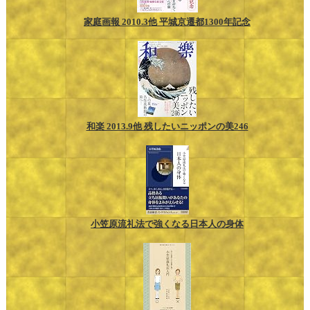
家庭画報 2010.3他 平城京遷都1300年記念
和楽 2013.9他 残したいニッポンの美246
小笠原流礼法で強くなる日本人の身体