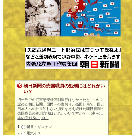
朝日新聞の売国職員の処刑にはどれがい
い？
済州島での従軍慰安婦強制連行はなかったと、ついに
認めた朝日新聞。国民への裏切り、売国行為で、国と
日本人への計り知れない損失を与え続けた朝日新聞の
売国職員の処刑方法はどれがいいですか？
→
(参考)日
本の面影 &raquo…
斬首・ギロチン
電気イス