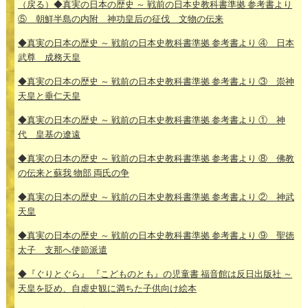
（戻る）◆真実の日本の歴史 ～ 戦前の日本史教科書準拠 参考書より
⑤ 朝鮮半島の内附 神功皇后の征伐 文物の伝来
◆真実の日本の歴史 ～ 戦前の日本史教科書準拠 参考書より ④ 日本
武尊 成務天皇
◆真実の日本の歴史 ～ 戦前の日本史教科書準拠 参考書より ③ 崇神
天皇と垂仁天皇
◆真実の日本の歴史 ～ 戦前の日本史教科書準拠 参考書より ① 神
代 皇基の遼遠
◆真実の日本の歴史 ～ 戦前の日本史教科書準拠 参考書より ⑧ 佛教
の伝来と蘇我 物部 両氏の争
◆真実の日本の歴史 ～ 戦前の日本史教科書準拠 参考書より ② 神武
天皇
◆真実の日本の歴史 ～ 戦前の日本史教科書準拠 参考書より ⑨ 聖徳
太子 支那へ使節派遣
◆『ぐりとぐら』 『こどものとも』の児童書 福音館は反日出版社 ～
天皇を貶め、自虐史観に満ちた子供向け絵本