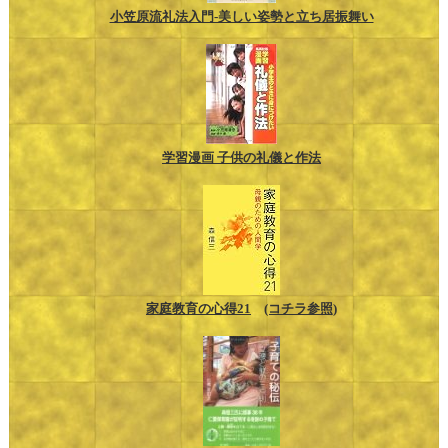
小笠原流礼法入門-美しい姿勢と立ち居振舞い
学習漫画 子供の礼儀と作法
家庭教育の心得21
(コチラ参照)