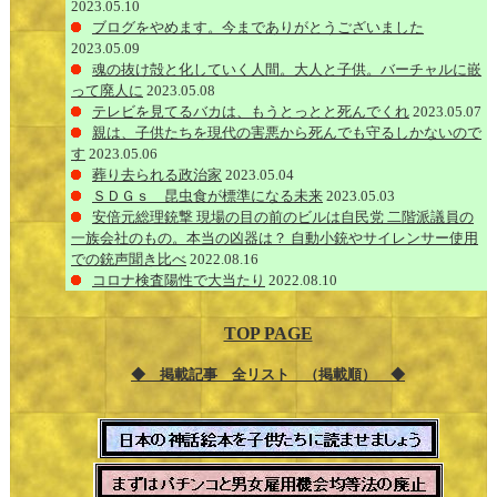
2023.05.10
ブログをやめます。今までありがとうございました
2023.05.09
魂の抜け殻と化していく人間。大人と子供。バーチャルに嵌
って廃人に
2023.05.08
テレビを見てるバカは、もうとっとと死んでくれ
2023.05.07
親は、子供たちを現代の害悪から死んでも守るしかないので
す
2023.05.06
葬り去られる政治家
2023.05.04
ＳＤＧｓ 昆虫食が標準になる未来
2023.05.03
安倍元総理銃撃 現場の目の前のビルは自民党 二階派議員の
一族会社のもの。本当の凶器は？ 自動小銃やサイレンサー使用
での銃声聞き比べ
2022.08.16
コロナ検査陽性で大当たり
2022.08.10
TOP PAGE
◆ 掲載記事 全リスト （掲載順） ◆