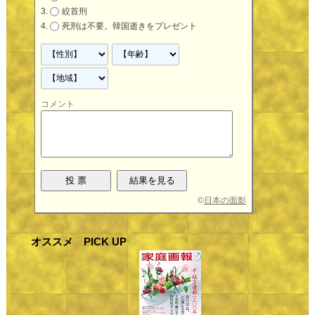
絞首刑
死刑は不要。韓国逝きをプレゼント
コメント
©
日本の面影
オススメ PICK UP