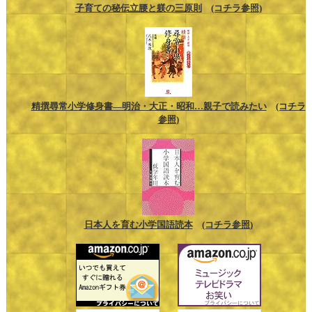
子育ての秘伝立腰と躾の三原則
(コチラ参照)
精撰尋常小学修身書―明治・大正・昭和…親子で読みたい
(コチラ
参照)
日本人を育む小学国語読本
(コチラ参照)