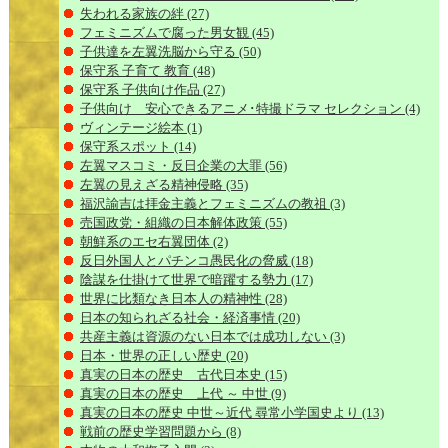
失われる家族の絆
(27)
フェミニズムで腐った男女観
(45)
子供達を左翼洗脳から守る
(50)
保守系 子育て 教育
(48)
保守系 子供向け作品
(27)
子供向け 安心できるアニメ･特撮ドラマ セレクション
(4)
ヴィンテージ絵本
(1)
保守系スポット
(14)
左翼マスコミ・反日企業の大罪
(56)
左翼の見えざる精神侵略
(35)
福沢諭吉は拝金主義とフェミニズムの教祖
(3)
売国政党・組織の日本解体政策
(55)
朝鮮系のエセ右翼団体
(2)
反日外国人とパチンコ愚民化の脅威
(18)
陰謀を仕掛けて世界で暗躍する勢力
(17)
世界に比類なき日本人の精神性
(28)
日本の知られざる社会・経済事情
(20)
共産主義は資源のない日本では成功しない
(3)
日本・世界の正しい歴史
(20)
真実の日本の歴史 古代日本史
(15)
真実の日本の歴史 上代 ～ 中世
(9)
真実の日本の歴史 中世～近代 尋常小学国史より
(13)
戦前の歴史学習問題から
(8)