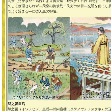
高臺（たかきや・高台）より御望遠―炊煙少く百姓 窮乏す―三年
久しく修理せられず―天皇の御倹約ー民力の休養―交通を便にし
てよく治まる―仁徳天皇の御陵。
磐之媛皇后
磐之媛（イワノヒメ）皇后―武内宿禰（タケノウチノスクネ）の