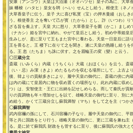
安康（アンコウ）天皇は大泊瀬（オオハツセ）皇子の為に、大草
妹 幡梭（ハタヒ）皇女を聘（へい）せんとし給う。根使主（ネノ
大草香皇子に伝う。皇子 大に喜び私寳（宝）の押木曼縵（おしき
う。根使香主 之を奪いて己が寳（たから）とし、詐（いつわ）り
ざる旨を奏上す。天皇 大に怒り、大草香皇子を圍（かこ）ましめ
（ナカシ）姫を宮中に納れ、やがて皇后とし給う。初め中蒂姫皇
生みしが、是に至りて王もまた宮中に養わる。天皇一日皇后に語り
王を畏ると。王 楼下に在りて之を聞き、遂に天皇の熟睡し給うを
る。王 忽（たちま）ち誅に伏す。之を眉輪王の変（變）と云う。
〇三蔵分立
斎蔵（いみくら）内蔵（うちくら）大蔵（おほくら）を云う。斎
（い・忌）み潔（きよ）めたるものを収むる場所にして、上古よ
後、韓よりの貢献多きにより、履中天皇の御代に、斎蔵の傍に内
は内の蔵にて皇居内に物を収め置くの場所なり。此れ内蔵に収め
つ）は、安智使主・王仁に出納を記せしめらる。而して秦氏が貢
りの貢調物も年々増加せしを以て、雄略天皇の御代に至り、別に
め給う。かくて三蔵分立し蘇我満智（マち）をして之を主（つか
〇蘇我満智
武内宿禰の孫にして、石川宿禰の子なり。履中天皇の御代に、平
等と共に国政をとり行う。雄略天皇の御代に、更に三蔵を兼ね主
る。是に於て蘇我氏 財政をも管するに至り、後に蘇我氏の強大と
豊受大神宮