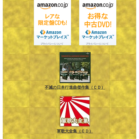
不滅の日本行進曲傑作集（ＣＤ）
軍歌大全集（ＣＤ）