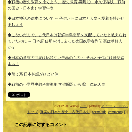
◆戦後の歴史教育を捨てよう。 歴史教育 再興 ① 永久保存版 戦前
の国史（日本史）学習年表
◆日本神話の絵本について ～ 子供たちに日本と天皇へ愛着を持たせ
ましょう
◆こないだまで、古代日本は朝鮮半島南部を支配していたと教えられ
ていたのに ～ 日本府 任那を消し去った売国奴学者列伝 実は朝鮮人
か!?
◆日本の童謡の世界は比類ない最高のもの ～ それと子供には神話絵
本も！
◆萌え系 日本神話がひどい件
◆戦前の小学歴史教科書準拠 学習問題から ⑤ 仁徳天皇
2021.02.20 Saturday
21:34
| posted by
アリーシャ・ロデム
トップ
|
真実の日本の歴史 古代日本史
|
permalink
|
comments(1)
|
この記事に対するコメント