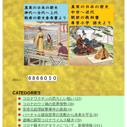
2010.3～
CATEGORIES
コロナワクチンの恐ろしい狙い
(23)
コロナのウソ禍の世界情勢
(38)
安倍元総理銃撃事件の真相
(4)
バーチャル疑似世界の支配から未来を守る
(6)
虚構の新型コロナウイルス騒ぎ
(70)
コロナ騒ぎのデタラメについて。新着情報
(161)