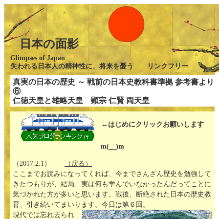
日本の面影
Glimpses of Japan
失われる日本人の精神性に、将来を憂う リンクフリー
真実の日本の歴史 ～ 戦前の日本史教科書準拠 参考書より
⑥
仁徳天皇と雄略天皇 顕宗 仁賢 両天皇
←はじめにクリックお願いします
m(__)m
（2017.2.1）
（戻る）
ここまでお読みになってくれば、今までさんざん歴史を勉強して
きたつもりが、結局、実は何も学んでいなかったんだってことに
気づかれた方が多いと思います。戦後、断絶された日本の歴史教
育、引き続いてまいります。今日は第６回。
現代では忘れ去られ