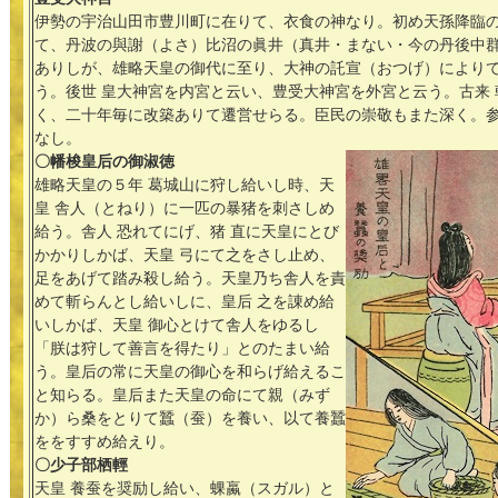
伊勢の宇治山田市豊川町に在りて、衣食の神なり。初め天孫降臨
て、丹波の與謝（よさ）比沼の眞井（真井・まない・今の丹後中
ありしが、雄略天皇の御代に至り、大神の託宣（おつげ）により
う。後世 皇大神宮を内宮と云い、豊受大神宮を外宮と云う。古来 
く、二十年毎に改築ありて遷営せらる。臣民の崇敬もまた深く。
なし。
〇幡梭皇后の御淑徳
雄略天皇の５年 葛城山に狩し給いし時、天
皇 舎人（とねり）に一匹の暴猪を刺さしめ
給う。舎人 恐れてにげ、猪 直に天皇にとび
かかりしかば、天皇 弓にて之をさし止め、
足をあげて踏み殺し給う。天皇乃ち舎人を責
めて斬らんとし給いしに、皇后 之を諌め給
いしかば、天皇 御心とけて舎人をゆるし
「朕は狩して善言を得たり」とのたまい給
う。皇后の常に天皇の御心を和らげ給えるこ
と知らる。皇后また天皇の命にて親（みず
か）ら桑をとりて蠶（蚕）を養い、以て養蠶
ををすすめ給えり。
〇少子部栖輕
天皇 養蚕を奨励し給い、蜾蠃（スガル）と