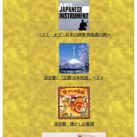
ベスト・オブ・日本の詩情/和楽器の調べ
決定盤!! 「正調 日本民謡」ベスト
決定盤 懐かしの童謡