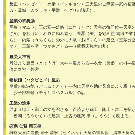
反正（ハンゼイ）・允恭（インギョウ）三天皇のご降誕―武内宿
ガ・葛城＝カツラギ・平群＝ヘグリの諸氏）。
産業の御奨励
眉輪（マユワ）王の変―雄略（ユウリャク）天皇の御即位―天皇
さめ）を容（い）れ政に励み給う―養蠶（蚕）を勧め益 絹織の業
ら）・内蔵（うちくら）の外に大蔵（おほくら）の建立（三蔵分
マチ）三蔵を掌（つかさど）る―（蘇我氏強大の基）
豊受大神宮
丹波より豊受（とようけ）大神を迎えらる―衣食（農桑）の榊―
傍に奉祀―外宮
幡梭姫（ハタビヒメ）皇后
皇后の御淑徳（ごしゅくとく）―内に天皇を助け又命により親（
―少子部栖軽（チイサコベスガル）の話
工業の進歩
呉より縫工・織工の女を召さる―百済より錦工・陶工・書工を招
―楼閣（ろうかく）の建築―上古の建築 漸（ようや）く改まる。
顕宗 仁賢 両天皇
雄略天皇の崩後 皇子 清寧（セイネイ）天皇の御即位―清寧天皇の