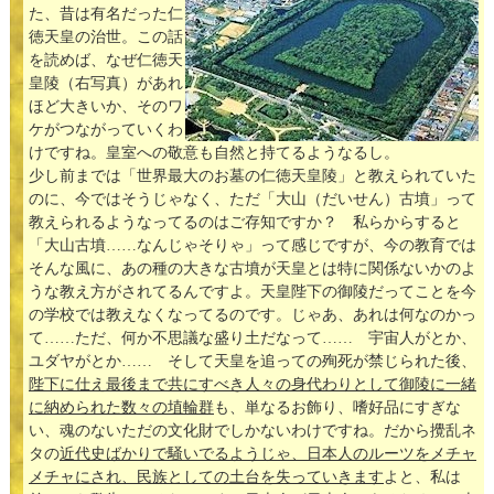
た、昔は有名だった仁
徳天皇の治世。この話
を読めば、なぜ仁徳天
皇陵（右写真）があれ
ほど大きいか、そのワ
ケがつながっていくわ
けですね。皇室への敬意も自然と持てるようなるし。
少し前までは「世界最大のお墓の仁徳天皇陵」と教えられていた
のに、今ではそうじゃなく、ただ「大山（だいせん）古墳」って
教えられるようなってるのはご存知ですか？ 私らからすると
「大山古墳……なんじゃそりゃ」って感じですが、今の教育では
そんな風に、あの種の大きな古墳が天皇とは特に関係ないかのよ
うな教え方がされてるんですよ。天皇陛下の御陵だってことを今
の学校では教えなくなってるのです。じゃあ、あれは何なのかっ
て……ただ、何か不思議な盛り土だなって…… 宇宙人がとか、
ユダヤがとか…… そして天皇を追っての殉死が禁じられた後、
陛下に仕え最後まで共にすべき人々の身代わりとして御陵に一緒
に納められた数々の埴輪群
も、単なるお飾り、嗜好品にすぎな
い、魂のないただの文化財でしかないわけですね。だから攪乱ネ
タの
近代史ばかりで騒いでるようじゃ、日本人のルーツをメチャ
メチャにされ、民族としての土台を失っていきます
よと、私は