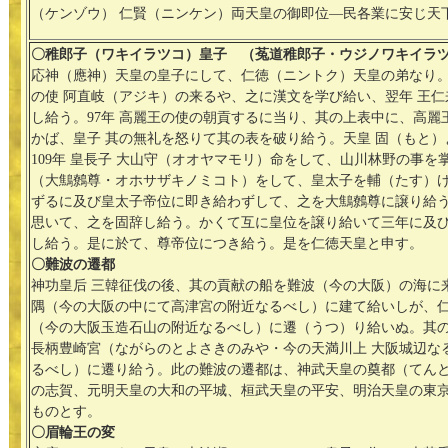
（ケンゾウ） 仁賢（ニンケン）両天皇の御即位―民各業に安じ天
〇稚郎子（ワキイラツコ）皇子 （菟道稚郎子・ウジノワキイラ
応神（應神）天皇の皇子にして、仁徳（ニントク）天皇の弟なり。応
の使 阿直岐（アジキ）の来るや、之に漢文を学び給い、翌年 王
し給う。97年 高麗王の使の朝貢するに当り、其の上表中に、高麗
かば、皇子 其の無礼を怒りて其の表を破り給う。天皇 固（もと
109年 皇長子 大山守（オオヤマモリ）命をして、山川林野の事
（大鷦鷯尊・オホサザキノミコト）をして、皇太子を輔（たす）
ずるに及び皇太子帝位に即き給わずして、之を大鷦鷯尊に譲り給
思いて、之を固辞し給う。かくて互に皇位を譲り給いて三年に及び
し給う。是に於て、尊帝位につき給う。是を仁徳天皇と申す。
〇難波の遷都
神功皇后 三韓征伐の後、其の貢献の船を難波（今の大阪）の海に
隅（今の大阪の中にて高津宮の附近なるべし）に建て給いしが、
（今の大阪玉造石山の附近なるべし）に遷（うつ）り給いぬ。其の
長柄豊崎宮（ながらのとよさきのみや・今の天満川上 大阪城辺な
るべし）に遷り給う。此の難波の遷都は、神武天皇の奠都（てん
の志賀、元明天皇の大和の平城、桓武天皇の平安、明治天皇の東
ものとす。
〇眉輪王の変