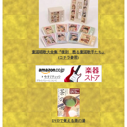
童謡唱歌大全集『復刻 甦る童謡歌手たち』
(コチラ参照)
DVDで覚える茶の湯