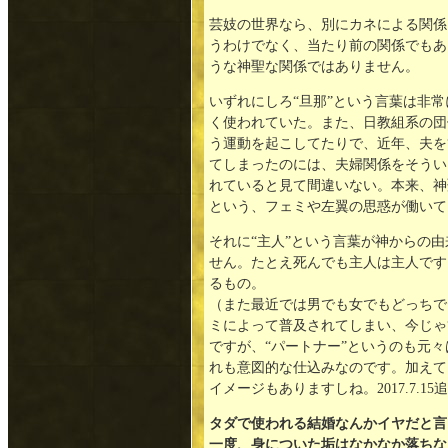
芸妓の世界なら、別にカネによる関係
うわけでなく、当たり前の関係でもあ
うな神聖な関係ではありません。
いずれにしろ“旦那”という言葉は非
く使われていた。また、日教組系の団
う運動を起こしてたりで、近年、夫を“
てしまったのには、夫婦関係をそうい
れていると見て間違いない。本来、神
という、フェミや左翼の思惑が働いて
それに“主人”という言葉が神からの由
せん。たとえ死んでも主人は主人です
るもの。
（また最近では男でも女でもどっちで
ミによって普及されてしまい、今じゃ
ですが、“パートナー”というのも元
れも意図的な仕込みなのです。加えて
イメージもありますしね。2017.7.15
タダで使われる結婚なんかイヤだと言
一度、身についた垢はなかなか落ちな