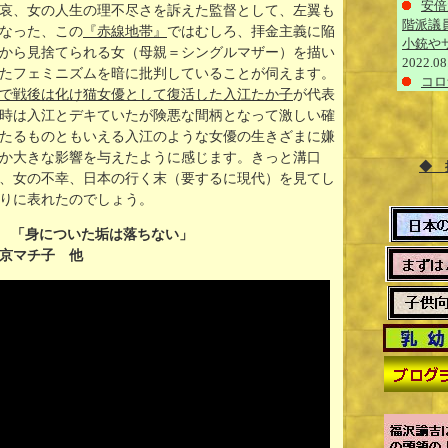
安倍
哀、女の人生の理不尽さを訴えた監督として、左翼も
階派議
なった、この
『赤線地帯』
ではむしろ、拝金主義に陥
小銃や
から見捨てられる女（母親＝シングルマザー）を描い
2022.08
たフェミニズムを暗に批判していることが伺えます。
コロ
で戦後は化け猫女優として復活した入江たか子
が代表
時は入江とデキていたが険悪な間柄となって激しい確
たるものともいえる入江のような女優の生きざまに嫌
か大きな影響を与えたように感じます。きっと溝口
◆ 
、女の不幸、日本の行く末（要するに現代）を見てし
りに表れたのでしょう。
り 「身についた垢は落ちない」
京マチ子 他