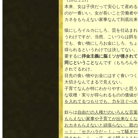
（2012.2.21）
本来、女は子供だって安心して産める
のが一番いい。女が長いこと労働者や
カネをもらえない家事なんて到底出来
猿にしろイルカにしろ、芸を仕込まれ
うわけですが、当然、こいつらは餌を
でも、食い物にしろお金にしろ、ちょ
得られるというわけでは決してない。
要するに
拝金主義に脳ミソが侵されて
同じということ
なんです（もちろん今
されてるわけ。
目先の食い物やお金にはすぐ食いつく
大切さなんてまるで見えない。
子育てなんか特にわかりやすいと思う
な収穫・実りが得られるものの価値が
を入れてるつもりでも、力を注ぐべき
奴らは
自由だの人権だのいろんな言葉
もらえない家事や子育てが出来なくな
おカネもらえないと頑張らない、親の
～！」「セクハラだ～！」って騒ぎだ