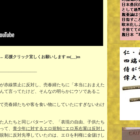
← 応援クリック宜しくお願いします m(__)m
————————–
が赤線禁止に反対し、売春婦たちに「本当におまえた
んて言ってたけど、そんなの明らかにウソであるこ
て売春婦たちや客を食い物にしていたにすぎないわけ
た人たちと同じパターンで、「表現の自由、子供たち
って、
青少年に対するエロ規制にエロ系右翼は反対し
規制に反対先導していたのは、エロを利権に金儲けし