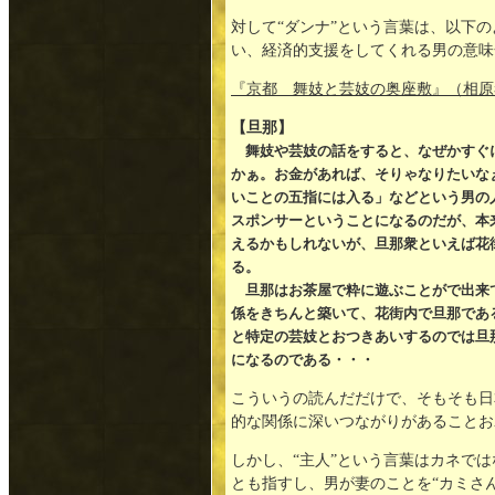
対して“ダンナ”という言葉は、以下
い、経済的支援をしてくれる男の意味
『京都 舞妓と芸妓の奥座敷』（相原
【旦那】
舞妓や芸妓の話をすると、なぜかすぐ
かぁ。お金があれば、そりゃなりたいな
いことの五指には入る」などという男の
スポンサーということになるのだが、本
えるかもしれないが、旦那衆といえば花
る。
旦那はお茶屋で粋に遊ぶことがで出来
係をきちんと築いて、花街内で旦那であ
と特定の芸妓とおつきあいするのでは旦
になるのである・・・
こういうの読んだだけで、そもそも日
的な関係に深いつながりがあることお
しかし、“主人”という言葉はカネで
とも指すし、男が妻のことを“カミさ