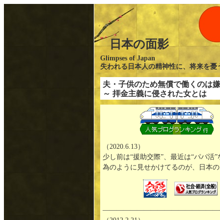
日本の面影
Glimpses of Japan
失われる日本人の精神性に、将来を
夫・子供のため無償で働くのは
～ 拝金主義に侵された女とは
←
（2020.6.13）
少し前は“援助交際”、最近は“パパ活
為のように見せかけてるのが、日本の
—————————————————