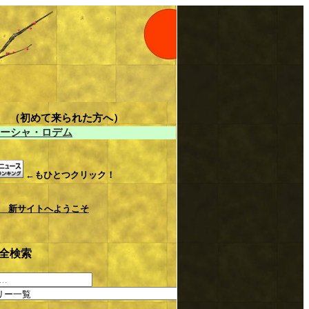
LE （初めて来られた方へ）
ーシャ・ロデム
←もひとつクリック！
 新サイトへようこそ
全検索