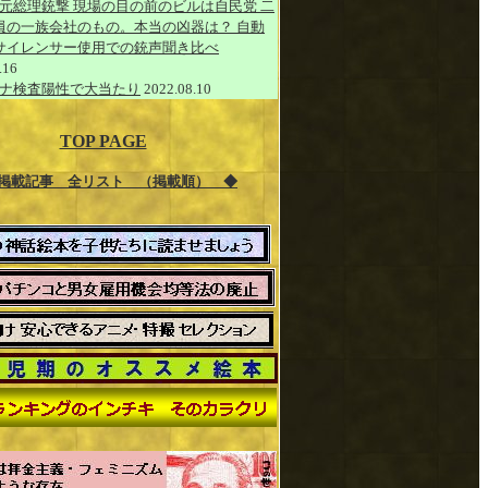
元総理銃撃 現場の目の前のビルは自民党 二
員の一族会社のもの。本当の凶器は？ 自動
サイレンサー使用での銃声聞き比べ
.16
ナ検査陽性で大当たり
2022.08.10
TOP PAGE
掲載記事 全リスト （掲載順） ◆