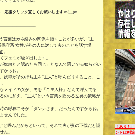
ってきます
からね。
← 応援クリック宜しくお願いします m(__)m
————————–
いう言葉はカネ絡みの関係を指すことが多いが、“主
派保守系 女性が外の人に対して夫のことを話す場
す
。
てフェミが騒ぎ出します。
が奴隷だと認めたも同じ」だなんて騒いでる奴らがい
すからね。
、奴隷がその持ち主を“主人”と呼んだりすること、こ
た。
なメイドの女が、男を「ご主人様」なんて呼んでる
るのに加え、“主人”という言葉を貶める左翼の策略が
時の呼称こそが「ダンナさま」だったんですからね。
ませんでした。
ん”と呼んだからといって、それで夫が妻の下僕だと認
！ありもし
せん。
ントは削除