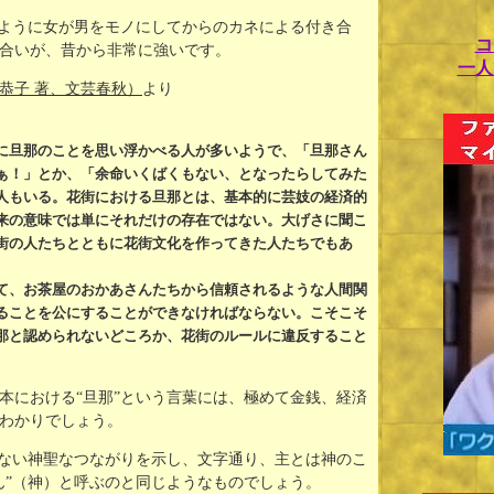
のように女が男をモノにしてからのカネによる付き合
コ
合いが、昔から非常に強いです。
一人
恭子 著、文芸春秋）
より
に旦那のことを思い浮かべる人が多いようで、「旦那さん
ぁ！」とか、「余命いくばくもない、となったらしてみた
人もいる。花街における旦那とは、基本的に芸妓の経済的
来の意味では単にそれだけの存在ではない。大げさに聞こ
街の人たちとともに花街文化を作ってきた人たちでもあ
て、お茶屋のおかあさんたちから信頼されるような人間関
ることを公にすることができなければならない。こそこそ
那と認められないどころか、花街のルールに違反すること
本における“旦那”という言葉には、極めて金銭、経済
わかりでしょう。
はない神聖なつながりを示し、文字通り、主とは神のこ
ん”（神）と呼ぶのと同じようなものでしょう。