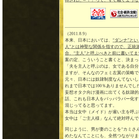
待された～！」って、すぐ騒ぐような
—————————————————
（2011.8.9）
本来、日本においては、
“ダンナ”と
人”とは神聖な関係を指すので、正統
合、“主人”と呼ぶべきと前に書いてま
案の定、こういうこと書くと、決まっ
「夫を主人と呼ぶのは、女である自分
ますが、そんなのフェミ左翼の策略で
元々、日本には奴隷制度なんてないし
れまで日本では100％ありませんでし
妄想オタク向け漫画に出てくる奴隷的
話、これも日本人をパッパラパー化す
混じってると思ってます。
本当は女中（メイド）が雇い主を呼ぶ
女中は「ご主人様」なんて絶対呼んで
同じように、男が妻のことを“カミさ
めたなんてことにも、全然つながりま