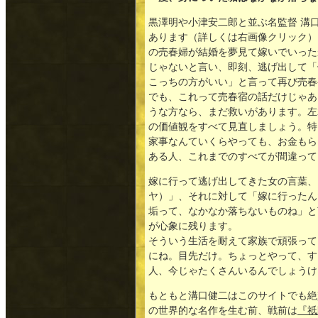
黒澤明や小津安二郎と並ぶ名監督 溝
あります（詳しくは右画像クリック）
の売春婦が結婚を夢見て嫁いでいった
じゃないと言い、即刻、逃げ出して「
こっちの方がいい」と言って再び売春
でも、これって売春宿の話だけじゃあ
うな方なら、まだ救いがあります。左
の価値観をすべて見直しましょう。特
家事なんていくらやっても、お金もら
ある人、これまでのすべてが間違って
嫁に行って逃げ出してきた女の言葉、
ヤ）」、それに対して「嫁に行ったん
垢って、なかなか落ちないものね」と
が心象に残ります。
そういう生活を耐えて家族で頑張って
にね。目先だけ。ちょっとやって、す
人、今じゃたくさんいるんでしょうけ
もともと溝口健二はこのサイトでも絶
の世界的な名作を生む前、戦前は
『祇