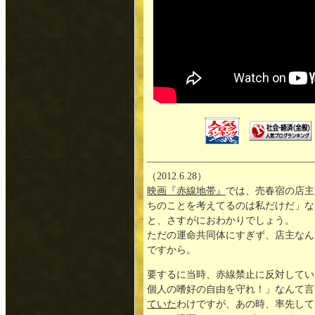
—————————————————
（2012.6.28）
映画『赤線地帯』
では、売春宿の店主
ちのことを考えてるのは私だけだ」な
と、さすがにおわかりでしょう。
ただの運命共同体にすぎず、店主なん
ですから。
要するに当時、赤線禁止に反対してい
個人の嗜好の自由を守れ！」なんて言
ていた
わけですが、あの時、率先して