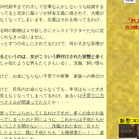
20代前半までの大して仕事なんかしないうち結婚する
ってると完全に脳ミソが拝金主義に侵されて、大概が
なくなってしまいます。左翼はそれを狙ってるわけ。
「P
PCR
る時の動物はエサ欲しさにインストラクターたちに従
くれなきゃ従いません。
っとずつ小出しにされてるだけで、何か大きな収穫が
るというのは、女がこういう餌付けされた状態と全く
じゃ似たような男もたくさんいる）。洗脳、飼い慣ら
けど、お金にならない子育てや家事、家族への奉仕の
けど、目先のお金にならなくても、本当はもっと大き
見えなくなってしまってるわけ。あるいは
子育てに力
ベクトルが間違ってたり
とか・・・
使ってたぶらかしてくるわけですが、多くの女がお金
ってしまったのと同じように、これからは子供たちが
いうことを聞かない・・・洗脳された女が「ＤＶだ
したように、既に子供たちも「人権侵害だ～！」「虐