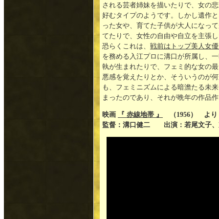
される芸者姉妹を描いたりで、女の悲
好むタイプのようです。しかし遺作と
った女や、育てた子供が大人になって
てたりで、女性の自由や自立を主張し
恐らくこれは、
戦前はトップ美人女優
を務める入江プロに溝口が所属し、一
執が生まれたりで、フェミ的な女の最
悪感を覚えたりとか、そういうのが何
も、フェミニズムによる暗澹たる未来
まったのであり、それが晩年の作品作
映画
『 赤線地帯 』
（1956） よ
監督：溝口健二 出演：若尾文子、