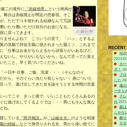
口健二の遺作に
『赤線地帯』
という映画が
。舞台は赤線廃止が間近の売春宿。そこ
が、ただでコキ使われる結婚なんて冗談
働いたら働いただけ自分のお金になる、
宿に戻ってきます。
りませんよね？ こういうの見て、「ハッ」とするよ
翼の洗脳で拝金主義に侵されきった脳ミソ、これまで
RECENT 
に「仕事はお金がもらえるから頑張りがいあるけど、
SEIY
えないし、やりがいもないから」なんて言ってた覚え
2023.05
いたこと、早く気づいてくださいね。
ホー
ボ！
20
「一日中 仕事、ご飯、洗濯・・・（そんなのイ
ブロ
だから、そのぐらい当たり前じゃない！ 身についた
した
20
言って、逃げ出してきた女を諭そうとする仲間の言葉
魂の
ーチャ
いってこそ、きっと後で、いいこともたくさんあるの
テレ
れ
2023
ぐに逃げ出してくるようでは・・・男にもそんな風な
親は
どね。
しかな
葬り
賛している
『雨月物語』
や
『山椒太夫』
のような戦後
ＳＤ
園の姉妹』
などで身売りされる女、男から使い捨てに