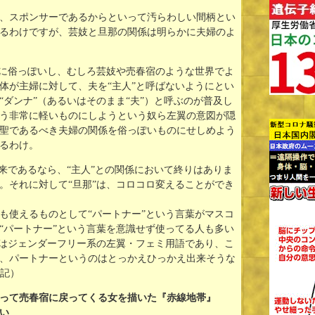
、スポンサーであるからといって汚らわしい間柄とい
るわけですが、芸妓と旦那の関係は明らかに夫婦のよ
常に俗っぽいし、むしろ芸妓や売春宿のような世界でよ
体が主婦に対して、夫を“主人”と呼ばないようにとい
ダンナ”（あるいはそのまま“夫”）と呼ぶのが普及し
う非常に軽いものにしようという奴ら左翼の意図が隠
聖であるべき夫婦の関係を俗っぽいものにせしめよう
るわけ。
来であるなら、“主人”との関係において終りはありま
。それに対して“旦那”は、コロコロ変えることができ
も使えるものとして“パートナー”という言葉がマスコ
“パートナー”という言葉を意識せず使ってる人も多い
々はジェンダーフリー系の左翼・フェミ用語であり、こ
、パートナーというのはとっかえひっかえ出来そうな
追記）
って売春宿に戻ってくる女を描いた『赤線地帯』
い