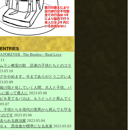
ENTRIES
A FOREVER . The Beatles – Real Love
.11
ムラン教室の歌 読者の子供たちとのコラ
23.05.10
グをやめます。今までありがとうございま
23.05.09
抜け殻と化していく人間。大人と子供。バ
ルに嵌って廃人に
2023.05.08
ビを見てるバカは、もうとっとと死んでく
.05.07
、子供たちを現代の害悪から死んでも守る
いのです
2023.05.06
去られる政治家
2023.05.04
Ｇｓ 昆虫食が標準になる未来
2023.05.03