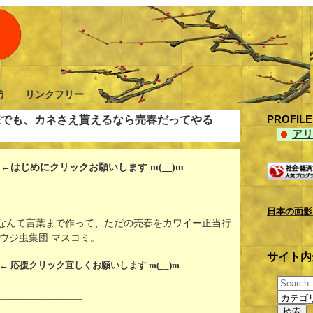
憂う リンクフリー
PROFI
嫌でも、カネさえ貰えるなら売春だってやる
アリ
はじめにクリックお願いします m(__)m
日本の面影
”なんて言葉まで作って、ただの売春をカワイー正当行
ウジ虫集団 マスコミ。
サイト内
← 応援クリック宜しくお願いします m(__)m
————————–