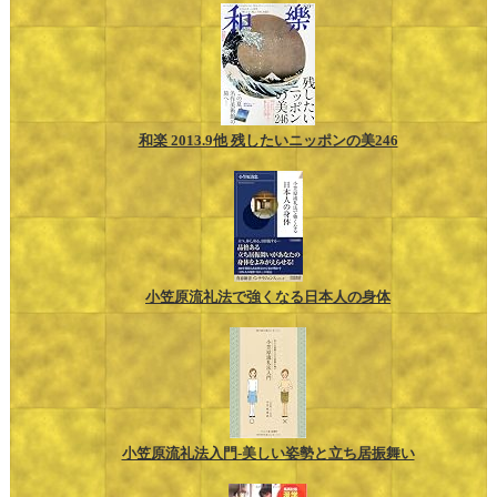
和楽 2013.9他 残したいニッポンの美246
小笠原流礼法で強くなる日本人の身体
小笠原流礼法入門-美しい姿勢と立ち居振舞い