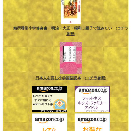
精撰尋常小学修身書―明治・大正・昭和…親子で読みたい
(コチラ
参照)
日本人を育む小学国語読本
(コチラ参照)