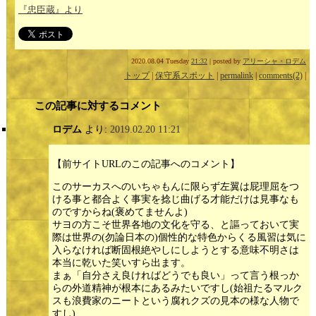
『忠臣蔵』より
2020.08.04 Tuesday
21:32
| posted by
アリーシャ・ロデム
トップ
|
保守系スポット
|
permalink
|
comments(2)
|
この記事に対するコメント
ロデム
より:
2019.02.20 11:21
【前サイトURLのこの記事へのコメント】
このサーカスへのいちゃもんに限らず左翼は屁理屈をつ
ける事と都合よく事実を捻じ曲げる才能だけは見事なも
のですからね(褒めてませんよ)
サヨの方こそ世界各地の文化を守る、と謳っておいて実
際は世界の(勿論日本の)個性的な特色からくる風習は気に
入らなければ断固根絶やしにしようとする意味不明さは
本当に乾いた笑いすら出ます。
まぁ「自分さえ良ければどうでも良い」って言う根っか
らの外道精神が根本にあるみたいですし(始祖たるマルク
スも浪費家のニートという腐れクズの見本の様な人物で
すし)