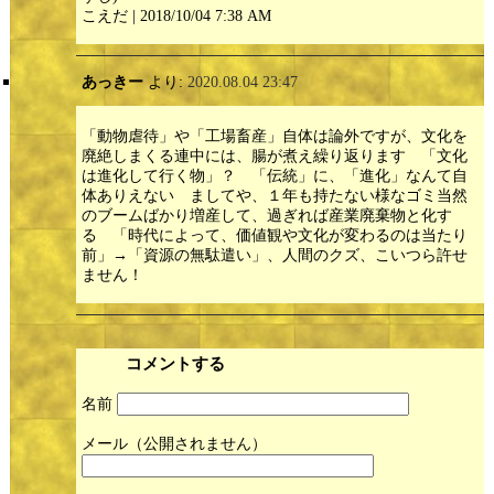
こえだ | 2018/10/04 7:38 AM
あっきー
より:
2020.08.04 23:47
「動物虐待」や「工場畜産」自体は論外ですが、文化を
廃絶しまくる連中には、腸が煮え繰り返ります 「文化
は進化して行く物」？ 「伝統」に、「進化」なんて自
体ありえない ましてや、１年も持たない様なゴミ当然
のブームばかり増産して、過ぎれば産業廃棄物と化す
る 「時代によって、価値観や文化が変わるのは当たり
前」→「資源の無駄遣い」、人間のクズ、こいつら許せ
ません！
コメントする
名前
メール