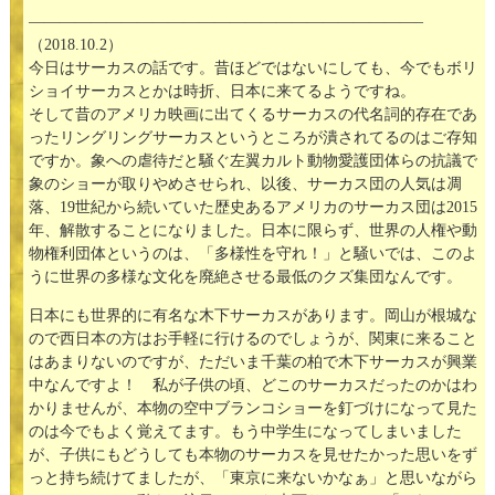
—————————————————————————–
（2018.10.2）
今日はサーカスの話です。昔ほどではないにしても、今でもボリ
ショイサーカスとかは時折、日本に来てるようですね。
そして昔のアメリカ映画に出てくるサーカスの代名詞的存在であ
ったリングリングサーカスというところが潰されてるのはご存知
ですか。象への虐待だと騒ぐ左翼カルト動物愛護団体らの抗議で
象のショーが取りやめさせられ、以後、サーカス団の人気は凋
落、19世紀から続いていた歴史あるアメリカのサーカス団は2015
年、解散することになりました。日本に限らず、世界の人権や動
物権利団体というのは、「多様性を守れ！」と騒いでは、このよ
うに世界の多様な文化を廃絶させる最低のクズ集団なんです。
日本にも世界的に有名な木下サーカスがあります。岡山が根城な
ので西日本の方はお手軽に行けるのでしょうが、関東に来ること
はあまりないのですが、ただいま千葉の柏で木下サーカスが興業
中なんですよ！ 私が子供の頃、どこのサーカスだったのかはわ
かりませんが、本物の空中ブランコショーを釘づけになって見た
のは今でもよく覚えてます。もう中学生になってしまいました
が、子供にもどうしても本物のサーカスを見せたかった思いをず
っと持ち続けてましたが、「東京に来ないかなぁ」と思いながら