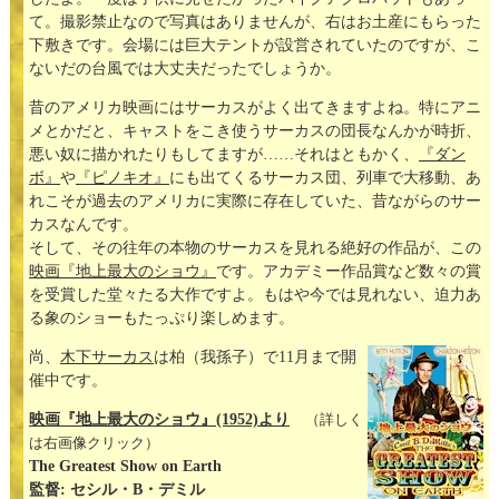
て。撮影禁止なので写真はありませんが、右はお土産にもらった
下敷きです。会場には巨大テントが設営されていたのですが、こ
ないだの台風では大丈夫だったでしょうか。
昔のアメリカ映画にはサーカスがよく出てきますよね。特にアニ
メとかだと、キャストをこき使うサーカスの団長なんかが時折、
悪い奴に描かれたりもしてますが……それはともかく、
『ダン
ボ』
や
『ピノキオ』
にも出てくるサーカス団、列車で大移動、あ
れこそが過去のアメリカに実際に存在していた、昔ながらのサー
カスなんです。
そして、その往年の本物のサーカスを見れる絶好の作品が、この
映画『地上最大のショウ』
です。アカデミー作品賞など数々の賞
を受賞した堂々たる大作ですよ。もはや今では見れない、迫力あ
る象のショーもたっぷり楽しめます。
尚、
木下サーカス
は柏（我孫子）で11月まで開
催中です。
映画『地上最大のショウ』(1952)より
（詳しく
は右画像クリック）
The Greatest Show on Earth
監督: セシル・B・デミル