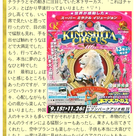
チラチラとその動きに注目していた木下サーカス、「これはチャ
ンス」とばかり早速行ってまいりました ＾▽＾）
少し高くても、いい
席で見たいと思って
行ったので、目の前
で猛獣も見れ、手を
出せば触れそうなほ
どで大満足でした。
もう、行ってみた
ら、本当に夢のよう
なひと時でした
ね！ 最初はしょぼ
いと感じるところも
あったのですが、マ
ジでハラハラドキド
キ、心配しながらも
心の底から楽しんで
まいりました。外国
人のキャストも多いですがそれがまたスゴイんです。本物のたく
さんのライオンによる猛獣ショーもあったし、象さんも出てきて
くれたし、空中ブランコも楽しかったし、子供も本当に大喜びで
したよ。一度は子供に見せたかったバイクアクロバットもあっ