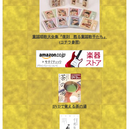
童謡唱歌大全集『復刻 甦る童謡歌手たち』
(コチラ参照)
DVDで覚える茶の湯