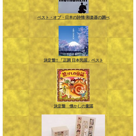
ベスト・オブ・日本の詩情/和楽器の調べ
決定盤!! 「正調 日本民謡」ベスト
決定盤 懐かしの童謡