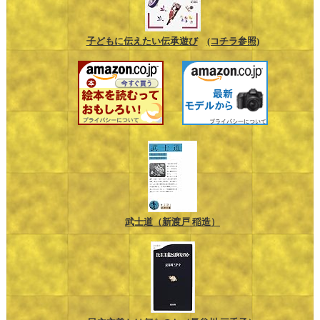
子どもに伝えたい伝承遊び
(コチラ参照)
武士道（新渡戸 稲造）