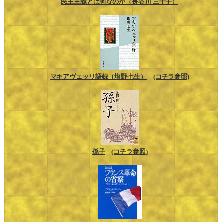
民主主義とは何なのか（長谷川 三千子）
マキアヴェッリ語録（塩野七生）
(コチラ参照)
孫子
(コチラ参照)