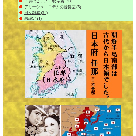
子供のピアノ・歌 演奏
(43)
アリーシャ・ロデムの音楽室
(5)
日々雑感
(34)
未設定
(4)