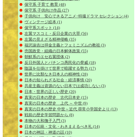
保守系 子育て 教育
(48)
保守系 子供向け作品
(27)
子供向け 安心できるアニメ･特撮ドラマ セレクション
(4)
ヴィンテージ絵本
(1)
保守系スポット
(14)
左翼マスコミ・反日企業の大罪
(56)
左翼の見えざる精神侵略
(35)
福沢諭吉は拝金主義とフェミニズムの教祖
(3)
売国政党・組織の日本解体政策
(55)
朝鮮系のエセ右翼団体
(2)
反日外国人とパチンコ愚民化の脅威
(18)
陰謀を仕掛けて世界で暗躍する勢力
(17)
世界に比類なき日本人の精神性
(28)
日本の知られざる社会・経済事情
(20)
共産主義は資源のない日本では成功しない
(3)
日本・世界の正しい歴史
(20)
真実の日本の歴史 古代日本史
(15)
真実の日本の歴史 上代 ～ 中世
(9)
真実の日本の歴史 中世～近代 尋常小学国史より
(13)
戦前の歴史学習問題から
(8)
本物の大和撫子入門
(3)
日本の伝統・文化・わきまえるべき礼
(14)
日本の神話・神道の話
(10)