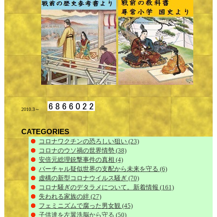
2010.3～
CATEGORIES
コロナワクチンの恐ろしい狙い
(23)
コロナのウソ禍の世界情勢
(38)
安倍元総理銃撃事件の真相
(4)
バーチャル疑似世界の支配から未来を守る
(6)
虚構の新型コロナウイルス騒ぎ
(70)
コロナ騒ぎのデタラメについて。新着情報
(161)
失われる家族の絆
(27)
フェミニズムで腐った男女観
(45)
子供達を左翼洗脳から守る
(50)