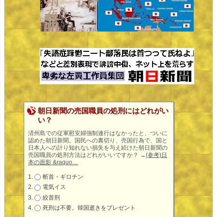
朝日新聞の売国職員の処刑にはどれがい
い？
済州島での従軍慰安婦強制連行はなかったと、ついに
認めた朝日新聞。国民への裏切り、売国行為で、国と
日本人への計り知れない損失を与え続けた朝日新聞の
売国職員の処刑方法はどれがいいですか？
→
(参考)日
本の面影 &raquo…
斬首・ギロチン
電気イス
絞首刑
死刑は不要。韓国逝きをプレゼント