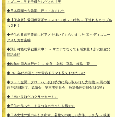
ィズニーに見る子供たちだけの世界
◆日本庭園の六義園に行ってきました
◆【保存版】愛国保守派オススメ･スポット特集 ～ 子連れもカップル
もＯＫ！
◆子供の５歳卒業前にピアノを弾いてもらいました ①～ ディズニー
アメリカ音楽編
◆飛行可能な零戦展示中！ ～ マニアでなくても感無量！所沢航空発
祥記念館
◆昨年の国内旅行から ～ 奈良、京都、宮島、姫路、萩……
◆1970年代初頭までの青春ドラマも見ておきたいね
◆フェミ左翼、グローバル反日勢力に乗っ取られた大相撲 ～ 悪の巣
窟 評議員制度、協議会、第三者委員会、放送倫理委員会BPO等も
◆「当たり前だのクラッカー！」
◆子供が作った、まりつきカラクリ人形です
◆日本女性の魅力を引き出す、着物での美しい所作、歩き方 ～ 映画