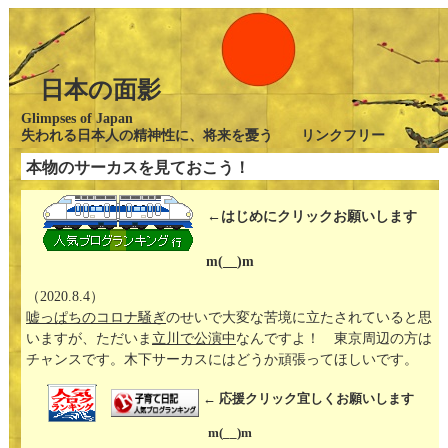
日本の面影
Glimpses of Japan
失われる日本人の精神性に、将来を憂う リンクフリー
本物のサーカスを見ておこう！
←はじめにクリックお願いします
m(__)m
（2020.8.4）
嘘っぱちのコロナ騒ぎ
のせいで大変な苦境に立たされていると思
いますが、ただいま
立川で公演中
なんですよ！ 東京周辺の方は
チャンスです。木下サーカスにはどうか頑張ってほしいです。
← 応援クリック宜しくお願いします
m(__)m