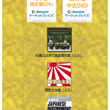
不滅の日本行進曲傑作集（ＣＤ）
軍歌大全集（ＣＤ）