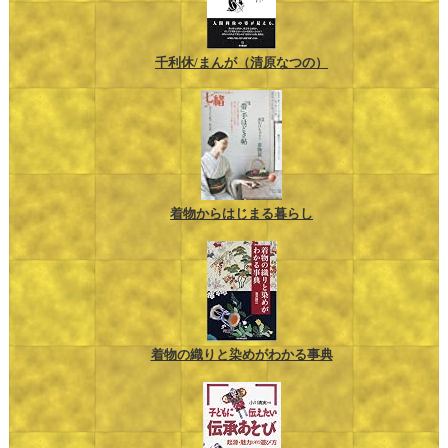
千利休/まんが（清原なつの）
着物からはじまる暮らし
着物の織りと染めがわかる事典