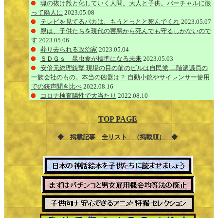
魂の抜け殻と化していく人間。大人と子供。バーチャルに嵌
って廃人に
2023.05.08
テレビを見てるバカは、もうとっとと死んでくれ
2023.05.07
親は、子供たちを現代の害悪から死んでも守るしかないので
す
2023.05.06
葬り去られる政治家
2023.05.04
ＳＤＧｓ 昆虫食が標準になる未来
2023.05.03
安倍元総理銃撃 現場の目の前のビルは自民党 二階派議員の
一族会社のもの。本当の凶器は？ 自動小銃やサイレンサー使用
での銃声聞き比べ
2022.08.16
コロナ検査陽性で大当たり
2022.08.10
TOP PAGE
◆ 掲載記事 全リスト （掲載順） ◆