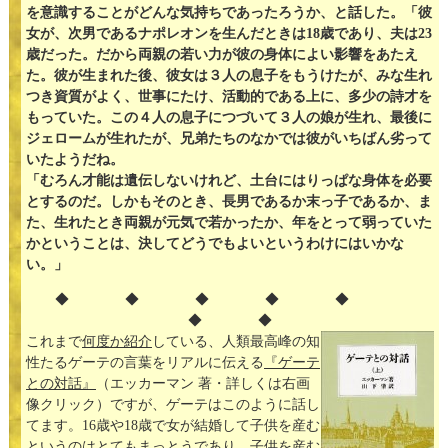
を意識することがどんな気持ちであったろうか、と話した。「彼
女が、次男であるナポレオンを生んだときは18歳であり、夫は23
歳だった。だから両親の若い力が彼の身体によい影響をあたえ
た。彼が生まれた後、彼女は３人の息子をもうけたが、みな生れ
つき資質がよく、世事にたけ、活動的である上に、多少の詩才を
もっていた。この４人の息子につづいて３人の娘が生れ、最後に
ジェロームが生れたが、兄弟たちのなかでは彼がいちばん劣って
いたようだね。
「むろん才能は遺伝しないけれど、土台にはりっぱな身体を必要
とするのだ。しかもそのとき、長男であるか末っ子であるか、ま
た、生れたとき両親が元気で若かったか、年をとって弱っていた
かということは、決してどうでもよいというわけにはいかな
い。」
◆ ◆ ◆ ◆ ◆
◆ ◆
これまで
何度か紹介
している、人類最高峰の知
性たるゲーテの言葉をリアルに伝える
『ゲーテ
との対話』
（エッカーマン 著・詳しくは右画
像クリック）ですが、ゲーテはこのように話し
てます。16歳や18歳で女が結婚して子供を産む
というのはとてもまっとうであり、子供を産む