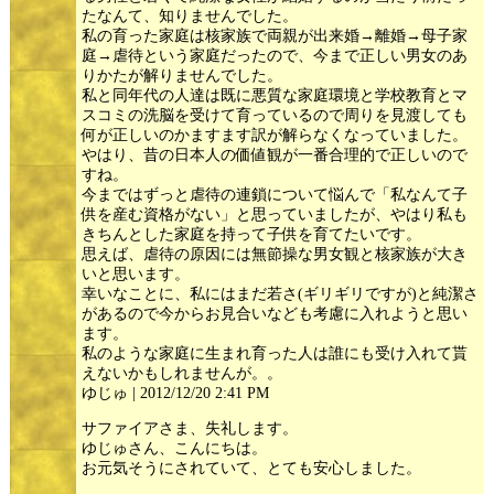
たなんて、知りませんでした。
私の育った家庭は核家族で両親が出来婚→離婚→母子家
庭→虐待という家庭だったので、今まで正しい男女のあ
りかたが解りませんでした。
私と同年代の人達は既に悪質な家庭環境と学校教育とマ
スコミの洗脳を受けて育っているので周りを見渡しても
何が正しいのかますます訳が解らなくなっていました。
やはり、昔の日本人の価値観が一番合理的で正しいので
すね。
今まではずっと虐待の連鎖について悩んで「私なんて子
供を産む資格がない」と思っていましたが、やはり私も
きちんとした家庭を持って子供を育てたいです。
思えば、虐待の原因には無節操な男女観と核家族が大き
いと思います。
幸いなことに、私にはまだ若さ(ギリギリですが)と純潔さ
があるので今からお見合いなども考慮に入れようと思い
ます。
私のような家庭に生まれ育った人は誰にも受け入れて貰
えないかもしれませんが。。
ゆじゅ | 2012/12/20 2:41 PM
サファイアさま、失礼します。
ゆじゅさん、こんにちは。
お元気そうにされていて、とても安心しました。