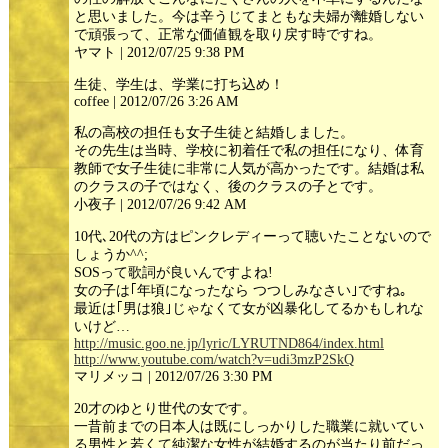
と思いました。今は辛うじてまともな夫婦が離婚しない
で頑張って、正常な価値観を取り戻す時ですね。
ヤマト | 2012/07/25 9:38 PM
生徒、学生は、学業に打ち込め！
coffee | 2012/07/26 3:26 AM
私の高校の担任も女子生徒と結婚しました。
その先生は当時、学校に初着任で私の担任になり、体育
教師で女子生徒に非常に人気が高かったです。結婚は私
のクラスの子ではなく、後のクラスの子とです。
小夜子 | 2012/07/26 9:42 AM
10代､20代の方はピンクレディーって聴いたことないので
しょうか^^;
SOSって歌詞が良いんですよね!
女の子は｢年頃になったなら つつしみなさい｣ですね｡
最近は｢男は狼｣じゃなくて女が凶暴化してるかもしれな
いけど…
http://music.goo.ne.jp/lyric/LYRUTND864/index.html
http://www.youtube.com/watch?v=udi3mzP2SkQ
マリメッコ | 2012/07/26 3:30 PM
20才のゆとり世代の女です。
一昔前までの日本人は既にしっかりした職業に就いてい
る男性と若くて純潔な女性が結婚するのが当たり前だっ