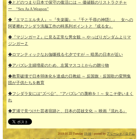
◆とどのつまり日本で保守の復活には ～ 価値観のリストラクチャ
ー “Sex As A Weapon”
◆『エマニエル夫人』～『失楽園』～『千と千尋の神隠し』 女への
阿婆擦れフシダラ洗脳工作の時系列ポイントと『或る女』
◆『マジンガーＺ』に見る正常な男女観 ～ やっぱりガンダムよりマ
ジンガーＺ
◆ロマンティックなお伽噺残る七夕ですが ～ 暗黒の日本が近い
◆アバズレ主婦増産のため、左翼マスコミからの贈り物
◆教育破壊で日本弱体化を達成の日教組 ～ 反国旗・反国歌の変態集
団が子供たちを教育
◆フシダラ女には“ズベ公”、“アバズレ”の蔑称を！～ 女こそ使いまく
れ
◆芝浦で見つけた芸者宿跡と、日本の芸妓文化 ～ 映画『流れる』
2019.01.22 Tuesday
19:08
| posted by
アリーシャ・ロデム