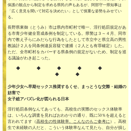
保護の観点から制定を求める県民の声もあるが、阿部守一県知事は
「広く意見を聞いて対応を決めたい」として慎重な姿勢をみせてい
る。
長野県東御（とうみ）市は県内市町村で唯一、淫行処罰規定があ
る市青少年健全育成条例を制定している。県警は３～４月、同市
内で教え子らにみだらな行為をしたとして市立中と県立高の男性
教諭計２人を同条例違反容疑で逮捕（２人とも有罪確定）した。
ただ、全市町村をカバーする県条例の規定がないため、制定を巡
る議論がわき起こった。
◆ ◆ ◆ ◆ ◆
◆ ◆
少年少女へ早期セックス推奨するくせ、まっとうな交際・結婚の
妨害で
女子総アバズレ化が図られる日本
淫行処罰条例なんてあっても、高校生の実際のセックス体験率
は、いろんな調査を見ればおわかりの通り、既に50％を超えると
言われてます（
高校生の性体験率。こんなのもご参考に
）。高校
生で未経験の人だと、こういう体験率なんて見たら、自分が損し