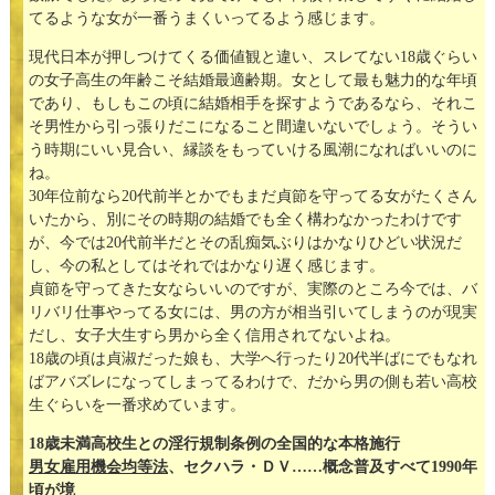
てるような女が一番うまくいってるよう感じます。
現代日本が押しつけてくる価値観と違い、スレてない18歳ぐらい
の女子高生の年齢こそ結婚最適齢期。女として最も魅力的な年頃
であり、もしもこの頃に結婚相手を探すようであるなら、それこ
そ男性から引っ張りだこになること間違いないでしょう。そうい
う時期にいい見合い、縁談をもっていける風潮になればいいのに
ね。
30年位前なら20代前半とかでもまだ貞節を守ってる女がたくさん
いたから、別にその時期の結婚でも全く構わなかったわけです
が、今では20代前半だとその乱痴気ぶりはかなりひどい状況だ
し、今の私としてはそれではかなり遅く感じます。
貞節を守ってきた女ならいいのですが、実際のところ今では、バ
リバリ仕事やってる女には、男の方が相当引いてしまうのが現実
だし、女子大生すら男から全く信用されてないよね。
18歳の頃は貞淑だった娘も、大学へ行ったり20代半ばにでもなれ
ばアバズレになってしまってるわけで、だから男の側も若い高校
生ぐらいを一番求めています。
18歳未満高校生との淫行規制条例の全国的な本格施行
男女雇用機会均等法
、セクハラ・ＤＶ……概念普及すべて1990年
頃が境