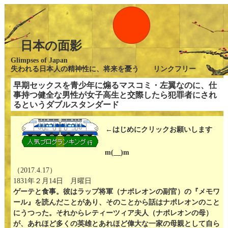
日本の面影
Glimpses of Japan
失われる日本人の精神性に、将来を憂う リンクフリー
早期セックスを青少年に煽るマスコミ・左翼なのに、仕
事持つ健全な男性が女子高生と交際したら犯罪者にされ
るというダブルスタンダード
←はじめにクリックお願いします
m(__)m
（2017.4.17）
1831年２月14日 月曜日
ゲーテと食事。彼はラップ将軍（ナポレオンの副官）の『メモワ
ール』を読んだことがあり、そのことから話はナポレオンのこと
にうつった。それからレティーツィア夫人（ナポレオンの母）
が、あれほど多くの英雄とあれほど偉大な一家の母親として自ら