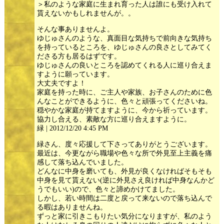
＞私のような家庭に生まれ育った人は誰にも受け入れて
貰えないかもしれませんが。。
そんな事ありませんよ。
ゆじゅさんのような、真面目な気持ちで前向きな気持ち
を持っているところを、ゆじゅさんの良さとしてみてく
ださる方も居るはずです。
ゆじゅさんの良いところを認めてくれる人に巡り合えま
すように願っています。
大丈夫ですよ！
家庭を持った時に、ご主人や家族、お子さんのために色
んなことができるように、色々と頑張ってくださいね。
穏やかな家庭が持てますように、今から祈っています。
協力し合える、素敵な方に巡り合えますように。
緑 | 2012/12/20 4:45 PM
緑さん、度々応援して下さってありがとうございます。
最近は、今更ながら職場や色々な所で外見至上主義を痛
感して落ち込んでいました。
どんなに中身を磨いても、外見が良くなければそもそも
中身を見て貰えない(逆に外見さえ良ければ中身なんかど
うでもいい)ので、色々と諦めかけてました。
しかし、若い時間は二度と戻って来ないので落ち込んで
る暇はありませんね。
ずっと家に引きこもりたい気分になりますが、私のよう