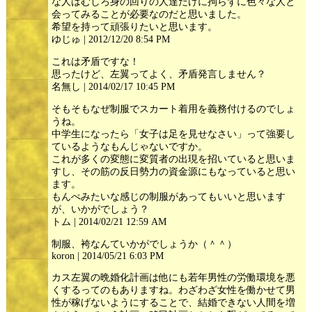
な人はむしろ身の回りの人達だけに拘らずに色々な人と
会ってみることが必要なのだと思いました。
希望を持って頑張りたいと思います。
ゆじゅ | 2012/12/20 8:54 PM
これは矛盾ですな！
思ったけど、左翼ってよく、矛盾発言しません？
名無し | 2014/02/17 10:45 PM
そもそもなぜ制服でスカート着用を義務付けるのでしょ
うね。
中学生になったら「女子は足を見せなさい」って強要し
ているようなもんじゃないですか。
これが多くの変態に変質者の出現を招いていると思いま
すし、その筋の反日勢力の資金源にもなっていると思い
ます。
もんぺみたいな感じの制服があってもいいと思います
が、いかがでしょう？
トム | 2014/02/21 12:59 AM
制服、袴なんていかがでしょうか（＾＾）
koron | 2014/05/21 6:03 PM
カス左翼の晩婚化計画は他にも若年男性の労働環境を悪
くするってのもありますね。わざわざ女性を働かせて男
性が稼げないようにすることで、結婚できない人間を増