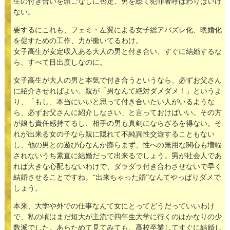
生の付き合いを頭ごなしに否定、男を総て犯罪者呼ばわりはいけ
ない。
要するにこれも、フェミ・左翼による女子総アバズレ化、晩婚化
を促すための工作、力が働いてるわけ。
女子高生が安定収入ある大人の男と付き合い、すぐに結婚するな
ら、すべて目出度しなのに。
女子高生が大人の男と本気で付き合うというなら、必ずお父さん
に紹介させればよい。親が「男なんて絶対ダメダメ！」というよ
り、「もし、本当にいいと思って付き合いたい人がいるような
ら、必ずお父さんに紹介しなさい」と言っておけばいい。その方
が娘も責任感持てるし、相手の男も真剣にならざるを得ない。そ
れが出来る女の子なら親に隠れて不純異性交遊することもない
し、他の男との遊び心なんか膨らまず、性への無用な関心も増幅
されないうち素直に結婚だって出来るでしょう。男が社会人であ
れば大きな心配もないわけで、ダラダラ付き合わさせないで早く
結婚させることですね。“出来ちゃった婚”なんてやっぱりダメで
しょう。
本来、大学や外での仕事なんて女にとってどうだっていいわけ
で、私の頃はまだ短大が主流で四年生大学に行くのはかなりの少
数派でした。あらためて見てみても、高校卒業してすぐに結婚し