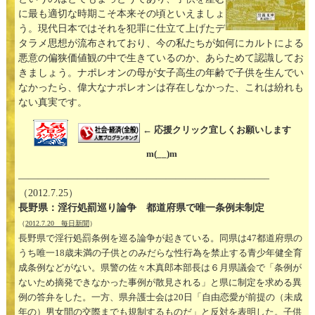
に最も適切な時期こそ本来その頃といえましょ
う。現代日本ではそれを犯罪に仕立て上げたデ
タラメ思想が流布されており、今の私たちが如何にカルトによる
悪意の偏狭価値観の中で生きているのか、あらためて認識してお
きましょう。ナポレオンの母が女子高生の年齢で子供を生んでい
なかったら、偉大なナポレオンは存在しなかった、これは紛れも
ない真実です。
← 応援クリック宜しくお願いします
m(__)m
—————————————————————————–
（2012.7.25）
長野県：淫行処罰巡り論争 都道府県で唯一条例未制定
（
2012.7.20 毎日新聞
）
長野県で淫行処罰条例を巡る論争が起きている。同県は47都道府県の
うち唯一18歳未満の子供とのみだらな性行為を禁止する青少年健全育
成条例などがない。県警の佐々木真郎本部長は６月県議会で「条例が
ないため摘発できなかった事例が散見される」と県に制定を求める異
例の答弁をした。一方、県弁護士会は20日「自由恋愛が前提の（未成
年の）男女間の交際までも規制するものだ」と反対を表明した。子供