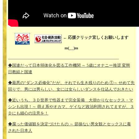
← 応援クリック宜しくお願いします
m(__)m
—————————————————————————–
◆国連だって日本弱体化を図る工作機関 ～ 5歳にオナニー推奨 変態
日教組と国連
◆最悪の“ダンス必修化”だが、それでも生き残りのため ①～ せめて先
回りで、男には男らしい、女には女らしいダンスを仕込んでおきたい
◆近いうち、３Ｄ世界で性器まで完全装備 大掛かりなセックス・マ
シンも出現！～ 萌え系やオカマ、ゲイなど政治利用されてますが、３
Ｄにも細心の注意を！
◆腐った価値観を決定づけたもの ～ 節操ない男女観とセックスに毒
された日本人