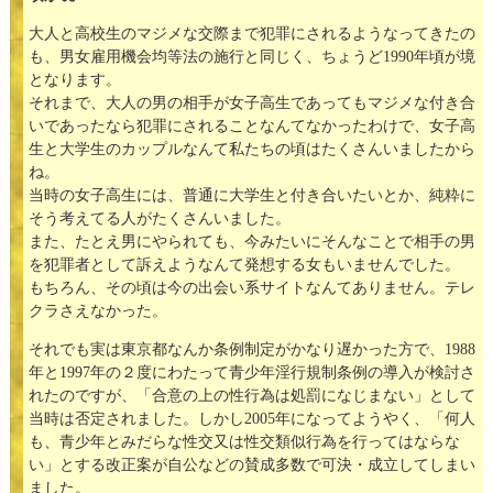
大人と高校生のマジメな交際まで犯罪にされるようなってきたの
も、男女雇用機会均等法の施行と同じく、ちょうど1990年頃が境
となります。
それまで、大人の男の相手が女子高生であってもマジメな付き合
いであったなら犯罪にされることなんてなかったわけで、女子高
生と大学生のカップルなんて私たちの頃はたくさんいましたから
ね。
当時の女子高生には、普通に大学生と付き合いたいとか、純粋に
そう考えてる人がたくさんいました。
また、たとえ男にやられても、今みたいにそんなことで相手の男
を犯罪者として訴えようなんて発想する女もいませんでした。
もちろん、その頃は今の出会い系サイトなんてありません。テレ
クラさえなかった。
それでも実は東京都なんか条例制定がかなり遅かった方で、1988
年と1997年の２度にわたって青少年淫行規制条例の導入が検討さ
れたのですが、「合意の上の性行為は処罰になじまない」として
当時は否定されました。しかし2005年になってようやく、「何人
も、青少年とみだらな性交又は性交類似行為を行ってはならな
い」とする改正案が自公などの賛成多数で可決・成立してしまい
ました。