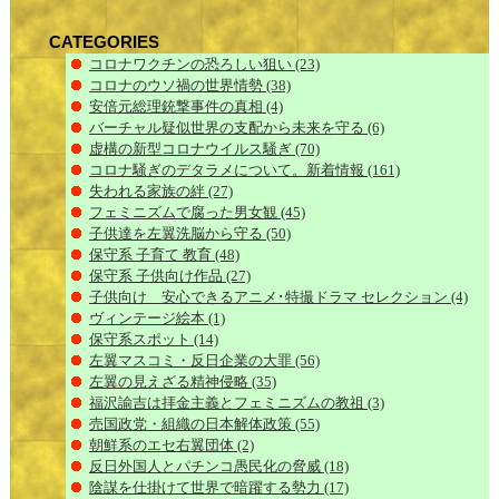
CATEGORIES
コロナワクチンの恐ろしい狙い
(23)
コロナのウソ禍の世界情勢
(38)
安倍元総理銃撃事件の真相
(4)
バーチャル疑似世界の支配から未来を守る
(6)
虚構の新型コロナウイルス騒ぎ
(70)
コロナ騒ぎのデタラメについて。新着情報
(161)
失われる家族の絆
(27)
フェミニズムで腐った男女観
(45)
子供達を左翼洗脳から守る
(50)
保守系 子育て 教育
(48)
保守系 子供向け作品
(27)
子供向け 安心できるアニメ･特撮ドラマ セレクション
(4)
ヴィンテージ絵本
(1)
保守系スポット
(14)
左翼マスコミ・反日企業の大罪
(56)
左翼の見えざる精神侵略
(35)
福沢諭吉は拝金主義とフェミニズムの教祖
(3)
売国政党・組織の日本解体政策
(55)
朝鮮系のエセ右翼団体
(2)
反日外国人とパチンコ愚民化の脅威
(18)
陰謀を仕掛けて世界で暗躍する勢力
(17)