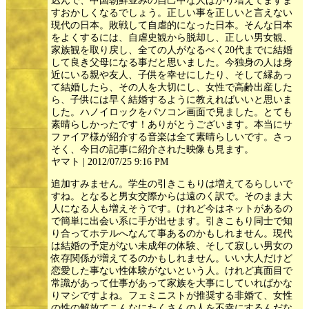
込んで、中国朝鮮並みの自己中な人ばかり増えてますま
すおかしくなるでしょう。正しい事を正しいと言えない
現代の日本。敗戦して自虐的になった日本。そんな日本
をよくするには、自虐史観から脱却し、正しい男女観、
家族観を取り戻し、全ての人がなるべく20代までに結婚
して良き父母になる事だと思いました。今独身の人は身
近にいる親や友人、子供を幸せにしたり、そして縁あっ
て結婚したら、その人を大切にし、女性で高齢出産した
ら、子供には早く結婚するように教えればいいと思いま
した。ハノイロックをパソコン画面で見ました。とても
素晴らしかったです！ありがとうございます。本当にサ
ファイア様が紹介する音楽は全て素晴らしいです。さっ
そく、今日の記事に紹介された映像も見ます。
ヤマト | 2012/07/25 9:16 PM
追加すみません。学生の引きこもりは増えてるらしいで
すね。となると男女交際からは遠のく訳で。そのまま大
人になる人も増えそうです。けれど今はネットがあるの
で簡単に出会い系に手が出せます。引きこもり同士で知
り合ってホテルへなんて事あるのかもしれません。現代
は結婚の予定がない未成年の体験、そして寂しい男女の
依存関係が増えてるのかもしれません。いい大人だけど
恋愛した事ない性体験がないという人。けれど真面目で
常識があって仕事があって家族を大事にしていればかな
りマシですよね。フェミニストが推奨する非婚て、女性
の性の解放てこんなにたくさんの人を不幸にするんだな