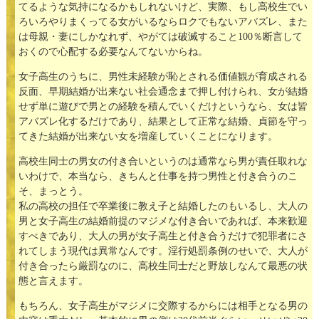
てるような気持になるかもしれないけど、実際、もし高校生でい
ろいろやりまくってる女がいるならロクでもないアバズレ、また
は母親・妻にしかなれず、やがては破滅すること100％断言して
おくので心配する必要なんてないからね。
女子高生のうちに、男性未経験が恥とされる価値観が育成される
反面、早期結婚が出来ない社会通念まで押し付けられ、女が結婚
せず単に遊びで男との経験を積んでいくだけというなら、女は皆
アバズレ化するだけであり、結果として正常な結婚、貞節を守っ
てきた結婚が出来ない女を増産していくことになります。
高校生同士の男女の付き合いというのは通常なら男が責任取れな
いわけで、本当なら、きちんと仕事を持つ男性と付き合うのこ
そ、まっとう。
私の高校の担任で卒業後に教え子と結婚したのもいるし、大人の
男と女子高生の結婚前提のマジメな付き合いであれば、本来歓迎
すべきであり、大人の男が女子高生と付き合うだけで犯罪者にさ
れてしまう現代は異常なんです。淫行処罰条例のせいで、大人が
付き合ったら厳罰なのに、高校生同士だと野放しなんて最悪の状
態と言えます。
もちろん、女子高生がマジメに交際するからには相手となる男の