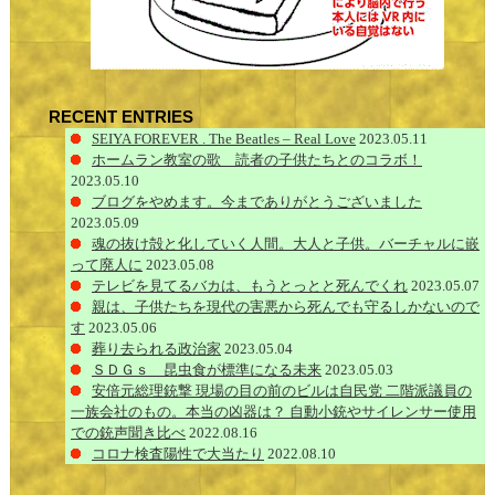
RECENT ENTRIES
SEIYA FOREVER . The Beatles – Real Love
2023.05.11
ホームラン教室の歌 読者の子供たちとのコラボ！
2023.05.10
ブログをやめます。今までありがとうございました
2023.05.09
魂の抜け殻と化していく人間。大人と子供。バーチャルに嵌
って廃人に
2023.05.08
テレビを見てるバカは、もうとっとと死んでくれ
2023.05.07
親は、子供たちを現代の害悪から死んでも守るしかないので
す
2023.05.06
葬り去られる政治家
2023.05.04
ＳＤＧｓ 昆虫食が標準になる未来
2023.05.03
安倍元総理銃撃 現場の目の前のビルは自民党 二階派議員の
一族会社のもの。本当の凶器は？ 自動小銃やサイレンサー使用
での銃声聞き比べ
2022.08.16
コロナ検査陽性で大当たり
2022.08.10