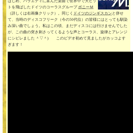
はじめ、バラエティに富んだ楽曲で世界中で大ヒッ
トを飛ばしたドイツのコーラスグループ
ボニーＭ
（詳しくは右画像クリック）。同じく
ドイツのジンギスカン
と併せ
て、当時のディスコフリーク（今の50代位）の皆様にはとっても馴染
み深い曲でしょう。私はこの頃、まだディスコには行けませんでした
が、この曲の突き刺さってくるような声とコーラス、旋律とアレンジ
にシビレました ＾▽＾) このビデオ初めて見ましたがカッコよす
ぎます！