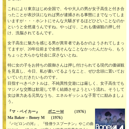
これにより東京はじめ全国で、今や大人の男が女子高生と付き合
ったことが表沙汰になれば男が逮捕される事態にまでなってしま
いますが・・・ホントにそんな大騒ぎするほどひどいことなのか
というと全然違うんですね。やっぱり、これも価値観の押し付
け、洗脳されてるんです。
女子高生に魅力を感じる男が異常者であるかのようされてしまっ
てますが、20年位前まで全然そんなことなかったんだから、もう
ちょっと大らかな社会に戻さないとね。
特に女の子をお持ちの親御さんは押し付けられてる現代の価値観
を見直し、今日、私が書いてるようなこと、ぜひ念頭に置いてお
いていただきたいものです。
目指すべきベクトルは、不純異性交遊には厳しく、女子高生でも
マジメな交際は歓迎して早く結婚させようという流れ。そうして
女は体力ある元気なうち、エネルギッシュな子育てに励みましょ
う。
『マ・ベイカー』
ボニーＭ
（1976）
Ma Baker – Boney M （1976）
『バビロンの河』、『怪僧ラスプーチン』やこの曲