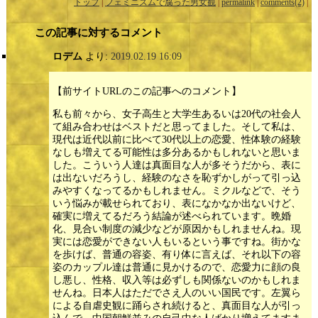
トップ
|
フェミニズムで腐った男女観
|
permalink
|
comments(2)
|
この記事に対するコメント
ロデム
より:
2019.02.19 16:09
【前サイトURLのこの記事へのコメント】
私も前々から、女子高生と大学生あるいは20代の社会人
て組み合わせはベストだと思ってました。そして私は、
現代は近代以前に比べて30代以上の恋愛、性体験の経験
なしも増えてる可能性は多分あるかもしれないと思いま
した。こういう人達は真面目な人が多そうだから、表に
は出ないだろうし、経験のなさを恥ずかしがって引っ込
みやすくなってるかもしれません。ミクルなどで、そう
いう悩みが載せられており、表になかなか出ないけど、
確実に増えてるだろう結論が述べられています。晩婚
化、見合い制度の減少などが原因かもしれませんね。現
実には恋愛ができない人もいるという事ですね。街かな
を歩けば、普通の容姿、有り体に言えば、それ以下の容
姿のカップル達は普通に見かけるので、恋愛力に顔の良
し悪し、性格、収入等は必ずしも関係ないのかもしれま
せんね。日本人はただでさえ人のいい国民です。左翼ら
による自虐史観に踊らされ続けると、真面目な人が引っ