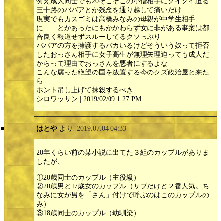
例え成人同士でも20そこそこの小僧相手にグイグイ迫る
三十路のババアとか残念を通り越して痛いだけ
現実でもカスゴミは高橋みなみの母親が中学生相手
に……とかあったにもかかわらず女に非がある事案は都
合良く報道せずスルーしてるクソっぷり
ババアの方を擁護するバカいるけどそういう奴って拒否
したおっさん相手に女子高生が無理矢理迫っても成人だ
からって理由でおっさんを悪者にするよな
こんな腐った絶望の国を放置する今のクズ政治屋と来た
ら
ホント吊し上げて抹殺するべき
シロワッサン | 2019/02/09 1:27 PM
はとや
より:
2019.07.04 04:33
20年くらい前の某小説に出てた３組のカップルがありま
したが、
①20歳同士のカップル（主役級）
②20歳男と17歳女のカップル（サブだけど２番人気。ち
なみに女が男を「さん」付けで呼ぶのはこのカップルの
み）
③18歳同士のカップル（幼馴染）