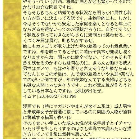
やそうっていう計画。移民計画とかとも繋がってるので
かなり厄介な問題ですね。
そもそもきちんと結婚できる状況なら明らかに男性も若
い方が良いに決まってる訳です、生物学的にも。しかし
今はそうでないから安定した家庭を築くとなると年上に
ならざるを得ないってのが現状だろうに。自分でそうい
う状況を作っておきながらさらに規制とは笑わせる。つ
くづく左翼は屑だ。吐き気がするぜ。
他にもカスゴミが取り上げた年の差婚ってのも気色悪い
ですね。年を取ってると子供に遺伝子異常が発現し易く
なりますからね、明らかに健全でない。てかそもそも子
孫を残せるのかすらも疑問なのに。きちんと働ける成人
男性はダメで、もはや年寄りと言えそうな年齢ならokっ
てなんじゃこの矛盾は。んで歳の差婚といやぁ加○茶なん
てのがいい例ですが、年の差婚なんてする夫婦はどちら
も碌な人間じゃなさそうです。これが糞左翼が作ろうと
している日本なんですね。反吐が出るぜ。
イムヤ | 2014/05/27 7:41 PM
漫画でも（特にマガジンやまんがタイム系は）成人男性
と未成年女子が普通に接しているのに周囲の人物が過剰
に警戒する描写が多いね
そのくせいい年こいた成人女性が未成年男子とイチャつ
いたり手を出したりするのはさも崇高で常識みたいな描
き方していて非常に気持ち悪いんだ