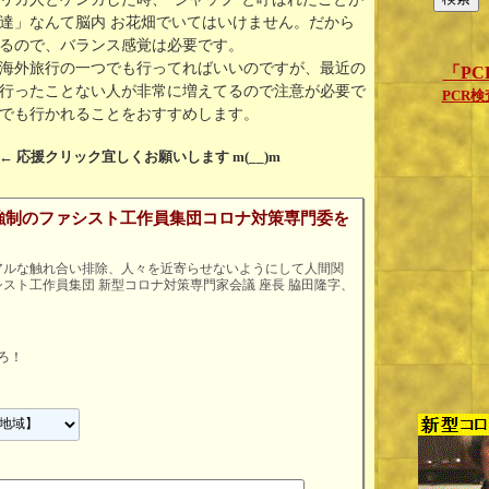
達」なんて脳内 お花畑でいてはいけません。だから
るので、バランス感覚は必要です。
海外旅行の一つでも行ってればいいのですが、最近の
「P
行ったことない人が非常に増えてるので注意が必要で
PCR
でも行かれることをおすすめします。
← 応援クリック宜しくお願いします m(__)m
強制のファシスト工作員集団コロナ対策専門委を
アルな触れ合い排除、人々を近寄らせないようにして人間関
スト工作員集団 新型コロナ対策専門家会議 座長 脇田隆字、
ろ！