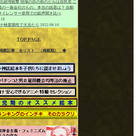
元総理銃撃 現場の目の前のビルは自民党 二
員の一族会社のもの。本当の凶器は？ 自動
サイレンサー使用での銃声聞き比べ
.16
ナ検査陽性で大当たり
2022.08.10
TOP PAGE
掲載記事 全リスト （掲載順） ◆