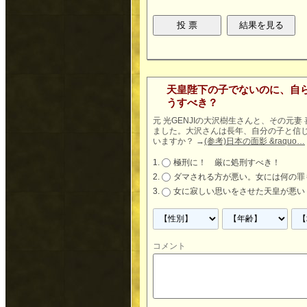
天皇陛下の子でないのに、自
うすべき？
元 光GENJIの大沢樹生さんと、その元
ました。大沢さんは長年、自分の子と信
いますか？
→
(参考)日本の面影 &raquo…
極刑に！ 厳に処刑すべき！
ダマされる方が悪い。女には何の罪
女に寂しい思いをさせた天皇が悪い
コメント