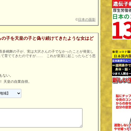
©
日本の面影
らの子を天皇の子と偽り続けてきたような女はど
妻 喜多嶋舞の子が、実は大沢さんの子でなかったことが発覚し
じて育ててきたのですが…… これが皇室に起こったらどう思
もない。
！ 天皇の自業自得。