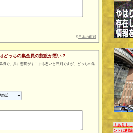
©
日本の面影
聞はどっちの集金員の態度が悪い？
は横柄で、共に態度がすこぶる悪いと評判ですが、どっちの集
！ありもし
ントは削除