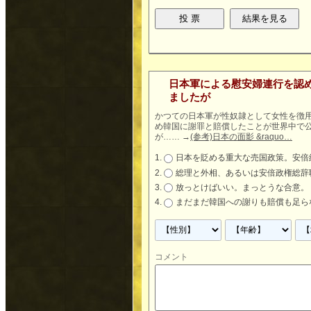
日本軍による慰安婦連行を認め
ましたが
かつての日本軍が性奴隷として女性を徴
め韓国に謝罪と賠償したことが世界中で
が……
→
(参考)日本の面影 &raquo…
日本を貶める重大な売国政策。安倍
総理と外相、あるいは安倍政権総辞
放っとけばいい。まっとうな合意。
まだまだ韓国への謝りも賠償も足ら
コメント