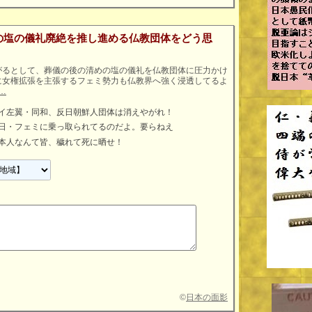
の塩の儀礼廃絶を推し進める仏教団体をどう思
がるとして、葬儀の後の清めの塩の儀礼を仏教団体に圧力かけ
に女権拡張を主張するフェミ勢力も仏教界へ強く浸透してるよ
o…
イ左翼・同和、反日朝鮮人団体は消えやがれ！
日・フェミに乗っ取られてるのだよ。要らねえ
本人なんて皆、穢れて死に晒せ！
©
日本の面影