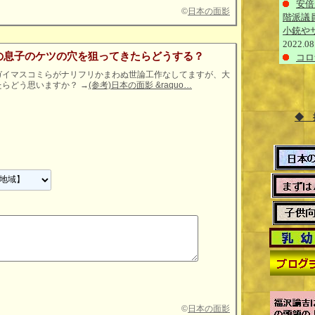
安倍
©
日本の面影
階派議
小銃や
2022.08
の息子のケツの穴を狙ってきたらどうする？
コロ
ガイマスコミらがナリフリかまわぬ世論工作なしてますが、大
たらどう思いますか？
→
(参考)日本の面影 &raquo…
◆ 
©
日本の面影