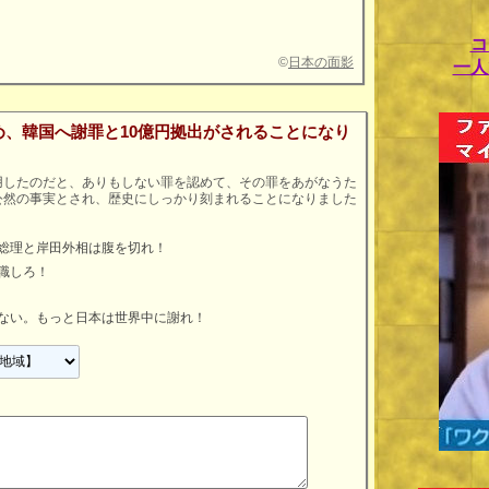
コ
©
日本の面影
一人
、韓国へ謝罪と10億円拠出がされることになり
用したのだと、ありもしない罪を認めて、その罪をあがなうた
公然の事実とされ、歴史にしっかり刻まれることになりました
総理と岸田外相は腹を切れ！
職しろ！
ない。もっと日本は世界中に謝れ！