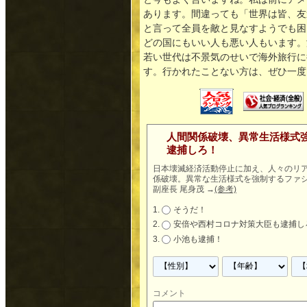
あります。間違っても「世界は皆、友
と言って全員を敵と見なすようでも困
どの国にもいい人も悪い人もいます。
若い世代は不景気のせいで海外旅行に
す。行かれたことない方は、ぜひ一度
人間関係破壊、異常生活様式
逮捕しろ！
日本壊滅経済活動停止に加え、人々のリ
係破壊。異常な生活様式を強制するファシ
副座長 尾身茂
→
(参考)
そうだ！
安倍や西村コロナ対策大臣も逮捕し
小池も逮捕！
コメント