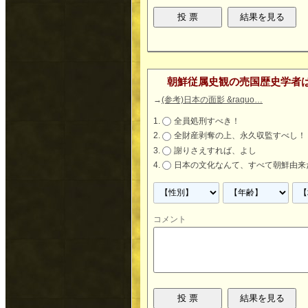
朝鮮従属史観の売国歴史学者
→
(参考)日本の面影 &raquo…
全員処刑すべき！
全財産剥奪の上、永久収監すべし！
謝りさえすれば、よし
日本の文化なんて、すべて朝鮮由来
コメント