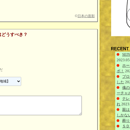
©
日本の面影
はどうすべき？
RECENT 
SEIY
2023.05
ホー
だ
ボ！
20
ブロ
した
20
魂の
ーチャ
テレ
れ
2023
親は
しかな
葬り
ＳＤ