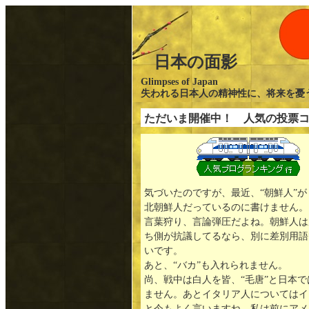
日本の面影
Glimpses of Japan
失われる日本人の精神性に、将来を
ただいま開催中！ 人気の投票
←
気づいたのですが、最近、“朝鮮人”
北朝鮮人だっているのに書けません。
言葉狩り、言論弾圧だよね。朝鮮人は
ち側が抗議してるなら、別に差別用語
いです。
あと、“バカ”も入れられません。
尚、戦中は白人を皆、“毛唐”と日本
ません。あとイタリア人についてはイ
と今もよく言いますね。私は前にアメ