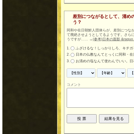
差別につながるとして、清め
う？
同和や在日朝鮮人団体らが、差別につな
て廃絶させようとしてるようです。さら
うですが……
→
(参考)日本の面影 &raqu
ふざけるな！しっかりしろ、キチガ
日本の仏教なんてとっくに同和・在
お清めの塩なんて使わんでいい。日
コメント