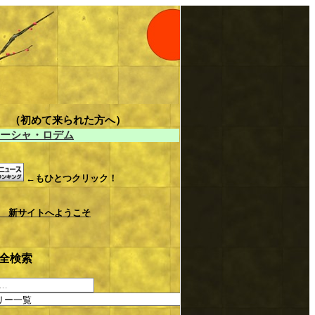
LE （初めて来られた方へ）
ーシャ・ロデム
←もひとつクリック！
 新サイトへようこそ
全検索