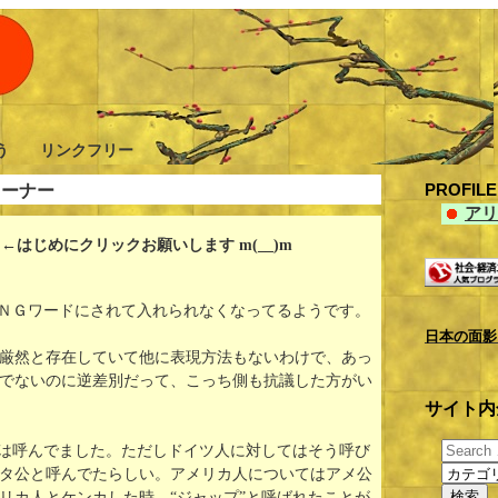
憂う リンクフリー
PROFI
コーナー
アリ
はじめにクリックお願いします m(__)m
がＮＧワードにされて入れられなくなってるようです。
日本の面影
厳然と存在していて他に表現方法もないわけで、あっ
でないのに逆差別だって、こっち側も抗議した方がい
サイト内
では呼んでました。ただしドイツ人に対してはそう呼び
タ公と呼んでたらしい。アメリカ人についてはアメ公
リカ人とケンカした時、“ジャップ”と呼ばれたことが