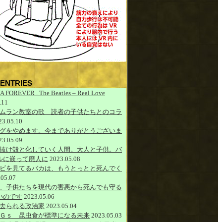
ENTRIES
A FOREVER . The Beatles – Real Love
.11
ムラン教室の歌 読者の子供たちとのコラ
23.05.10
グをやめます。今までありがとうございま
23.05.09
抜け殻と化していく人間。大人と子供。バ
ルに嵌って廃人に
2023.05.08
ビを見てるバカは、もうとっとと死んでく
.05.07
、子供たちを現代の害悪から死んでも守る
いのです
2023.05.06
去られる政治家
2023.05.04
Ｇｓ 昆虫食が標準になる未来
2023.05.03