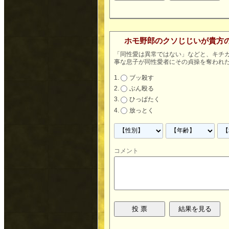
ホモ野郎のクソじじいが貴方
「同性愛は異常ではない」などと、キチ
事な息子が同性愛者にその貞操を奪われ
ブッ殺す
ぶん殴る
ひっぱたく
放っとく
コメント