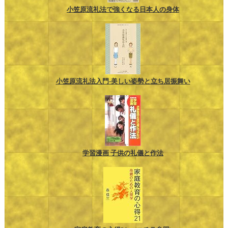
小笠原流礼法で強くなる日本人の身体
小笠原流礼法入門-美しい姿勢と立ち居振舞い
学習漫画 子供の礼儀と作法