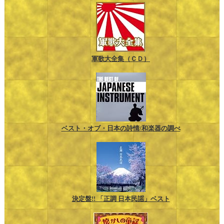
軍歌大全集（ＣＤ）
ベスト・オブ・日本の詩情/和楽器の調べ
決定盤!! 「正調 日本民謡」ベスト