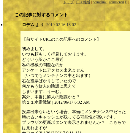
トップ
|
日々雑感
|
permalink
|
comments(1)
|
この記事に対するコメント
ロデム
より:
2019.02.16 18:02
【前サイトURLのこの記事へのコメント】
初めまして。
いつも頼もしく拝見しております。
どういう訳かここ最近
私の機械の問題なのか
アンケートにアクセス出来ません
（いつでもメンテナンス中と出ます）
右な投票ばかりしていたので
何かもう鮮人の陰謀に思えて
しまいます…うーむ。
案外、本当に鮮人の陰謀かと？
第１１水雷戦隊 | 2012/06/17 6:32 AM
投票出来ないという場合、本当にメンテナンス中だった
時の古いキャッシュが残ってる可能性が高いです。
ブラウザの更新ボタンで表示されませんか？ こちらで
は見れますが