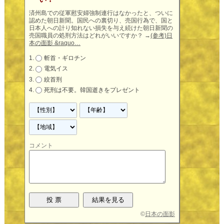
済州島での従軍慰安婦強制連行はなかったと、ついに
認めた朝日新聞。国民への裏切り、売国行為で、国と
日本人への計り知れない損失を与え続けた朝日新聞の
売国職員の処刑方法はどれがいいですか？
→
(参考)日
本の面影 &raquo…
斬首・ギロチン
電気イス
絞首刑
死刑は不要。韓国逝きをプレゼント
コメント
©
日本の面影