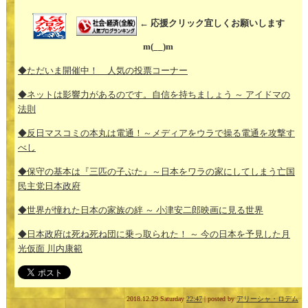
← 応援クリック宜しくお願いします
m(__)m
◆ただいま開催中！ 人気の投票コーナー
◆ネットは影響力があるのです。自信を持ちましょう ～ アイドマの
法則
◆反日マスコミの本丸は電通！～メディアをウラで操る電通を攻撃す
べし
◆保守の基本は『三匹の子ぶた』～日本をワラの家にしてしまう亡国
民主党日本政府
◆世界が憧れた日本の家族の絆 ～ 小津安二郎映画に見る世界
◆日本政府は死ね死ね団に乗っ取られた！ ～ 今の日本を予見した月
光仮面 川内康範
2018.12.29 Saturday
22:47
| posted by
アリーシャ・ロデム