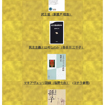
武士道（新渡戸 稲造）
民主主義とは何なのか（長谷川 三千子）
マキアヴェッリ語録（塩野七生）
(コチラ参照)