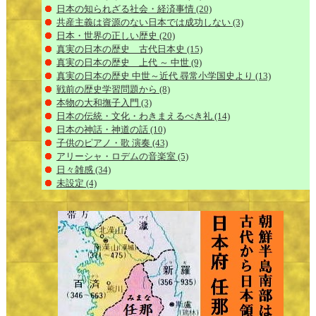
日本の知られざる社会・経済事情
(20)
共産主義は資源のない日本では成功しない
(3)
日本・世界の正しい歴史
(20)
真実の日本の歴史 古代日本史
(15)
真実の日本の歴史 上代 ～ 中世
(9)
真実の日本の歴史 中世～近代 尋常小学国史より
(13)
戦前の歴史学習問題から
(8)
本物の大和撫子入門
(3)
日本の伝統・文化・わきまえるべき礼
(14)
日本の神話・神道の話
(10)
子供のピアノ・歌 演奏
(43)
アリーシャ・ロデムの音楽室
(5)
日々雑感
(34)
未設定
(4)