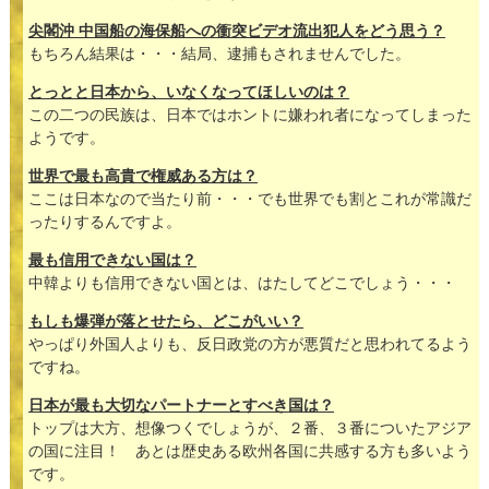
尖閣沖 中国船の海保船への衝突ビデオ流出犯人をどう思う？
もちろん結果は・・・結局、逮捕もされませんでした。
とっとと日本から、いなくなってほしいのは？
この二つの民族は、日本ではホントに嫌われ者になってしまった
ようです。
世界で最も高貴で権威ある方は？
ここは日本なので当たり前・・・でも世界でも割とこれが常識だ
ったりするんですよ。
最も信用できない国は？
中韓よりも信用できない国とは、はたしてどこでしょう・・・
もしも爆弾が落とせたら、どこがいい？
やっぱり外国人よりも、反日政党の方が悪質だと思われてるよう
ですね。
日本が最も大切なパートナーとすべき国は？
トップは大方、想像つくでしょうが、２番、３番についたアジア
の国に注目！ あとは歴史ある欧州各国に共感する方も多いよう
です。