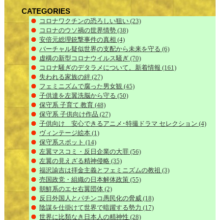
CATEGORIES
コロナワクチンの恐ろしい狙い
(23)
コロナのウソ禍の世界情勢
(38)
安倍元総理銃撃事件の真相
(4)
バーチャル疑似世界の支配から未来を守る
(6)
虚構の新型コロナウイルス騒ぎ
(70)
コロナ騒ぎのデタラメについて。新着情報
(161)
失われる家族の絆
(27)
フェミニズムで腐った男女観
(45)
子供達を左翼洗脳から守る
(50)
保守系 子育て 教育
(48)
保守系 子供向け作品
(27)
子供向け 安心できるアニメ･特撮ドラマ セレクション
(4)
ヴィンテージ絵本
(1)
保守系スポット
(14)
左翼マスコミ・反日企業の大罪
(56)
左翼の見えざる精神侵略
(35)
福沢諭吉は拝金主義とフェミニズムの教祖
(3)
売国政党・組織の日本解体政策
(55)
朝鮮系のエセ右翼団体
(2)
反日外国人とパチンコ愚民化の脅威
(18)
陰謀を仕掛けて世界で暗躍する勢力
(17)
世界に比類なき日本人の精神性
(28)