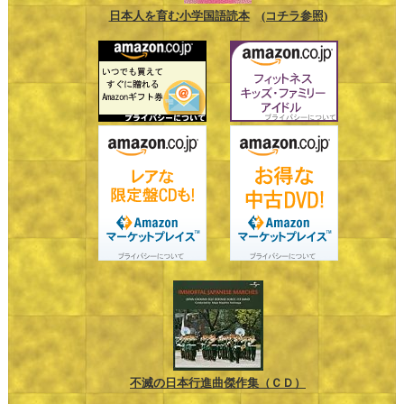
日本人を育む小学国語読本
(コチラ参照)
不滅の日本行進曲傑作集（ＣＤ）