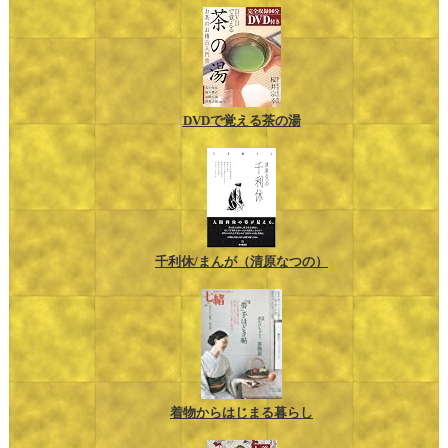
DVDで覚える茶の湯
千利休/まんが（清原なつの）
着物からはじまる暮らし