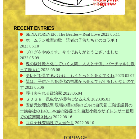
RECENT ENTRIES
SEIYA FOREVER . The Beatles – Real Love
2023.05.11
ホームラン教室の歌 読者の子供たちとのコラボ！
2023.05.10
ブログをやめます。今までありがとうございました
2023.05.09
魂の抜け殻と化していく人間。大人と子供。バーチャルに嵌
って廃人に
2023.05.08
テレビを見てるバカは、もうとっとと死んでくれ
2023.05.07
親は、子供たちを現代の害悪から死んでも守るしかないので
す
2023.05.06
葬り去られる政治家
2023.05.04
ＳＤＧｓ 昆虫食が標準になる未来
2023.05.03
安倍元総理銃撃 現場の目の前のビルは自民党 二階派議員の
一族会社のもの。本当の凶器は？ 自動小銃やサイレンサー使用
での銃声聞き比べ
2022.08.16
コロナ検査陽性で大当たり
2022.08.10
TOP PAGE