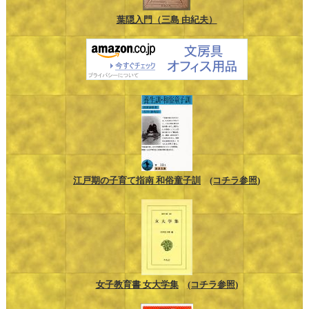
葉隠入門（三島 由紀夫）
江戸期の子育て指南 和俗童子訓
(コチラ参照)
女子教育書 女大学集
(コチラ参照)