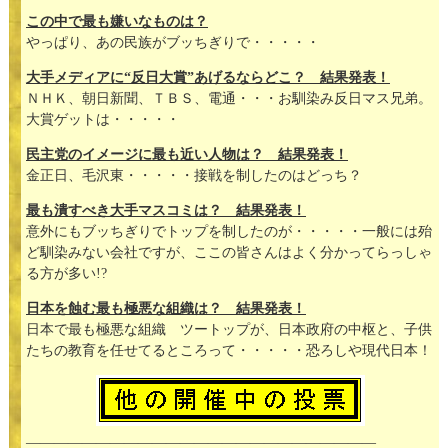
この中で最も嫌いなものは？
やっぱり、あの民族がブッちぎりで・・・・・
大手メディアに“反日大賞”あげるならどこ？ 結果発表！
ＮＨＫ、朝日新聞、ＴＢＳ、電通・・・お馴染み反日マス兄弟。
大賞ゲットは・・・・・
民主党のイメージに最も近い人物は？ 結果発表！
金正日、毛沢東・・・・・接戦を制したのはどっち？
最も潰すべき大手マスコミは？ 結果発表！
意外にもブッちぎりでトップを制したのが・・・・・一般には殆
ど馴染みない会社ですが、ここの皆さんはよく分かってらっしゃ
る方が多い!?
日本を蝕む最も極悪な組織は？ 結果発表！
日本で最も極悪な組織 ツートップが、日本政府の中枢と、子供
たちの教育を任せてるところって・・・・・恐ろしや現代日本！
—————————————————————————