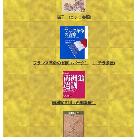
孫子
(コチラ参照)
フランス革命の省察（バーク）
(コチラ参照)
南洲翁遺訓（西郷隆盛）