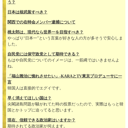
う？
日本は核武装すべき？
関西での在特会メンバー逮捕について
桃太郎は、現代なら世界一を目指すべき？
やっぱり“日本一”という言葉が好きな人の方が多そうで安心しま
した。
自民党には保守政党として期待できる？
もはや自民党についてのイメージは、一筋縄ではいきませんよ
ね。
「福山雅治に惚れさせたい」-KARAとTV東京プロデューサに一
言
韓国人は直接的でエグイです。
早く消えてほしい国は？
尖閣諸島問題が騒がれてた時の投票だったので、実際はもっと韓
国とかトップに迫ってると思います。
現在、信頼できる政治家はいますか？
期待されてる政治家が伺えます。