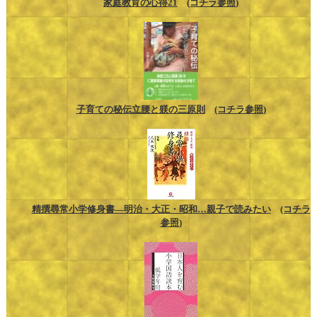
家庭教育の心得21
(コチラ参照)
子育ての秘伝立腰と躾の三原則
(コチラ参照)
精撰尋常小学修身書―明治・大正・昭和…親子で読みたい
(コチラ
参照)