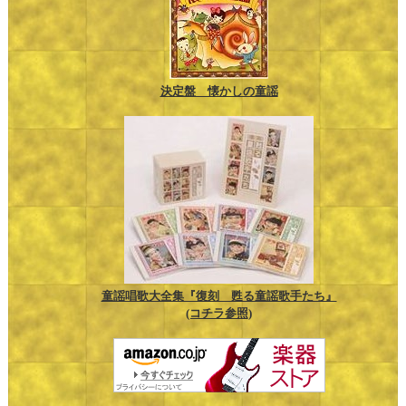
決定盤 懐かしの童謡
童謡唱歌大全集『復刻 甦る童謡歌手たち』
(コチラ参照)