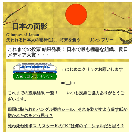
日本の面影
Glimpses of Japan
失われる日本人の精神性に、将来を憂う リンクフリー
これまでの投票 結果発表！ 日本で最も極悪な組織、反日
メディア大賞・・・
←はじめにクリックお願いします
m(__)m
これまでの投票結果 一覧！ いつも投票ご協力ありがとうご
ざいます。
四国に貼られたハングル案内シール、それを剥がすよう促す紙が
撒かれたのをどう思う？
死ね死ね団ボス ミスターＫの“Ｋ”は何のイニシャルだと思う？