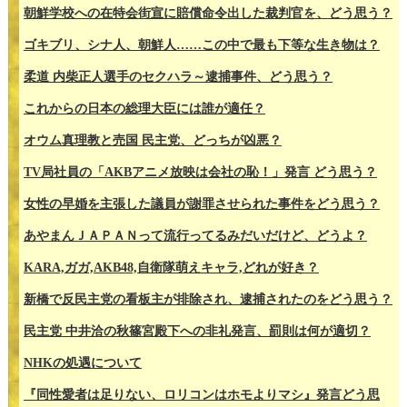
朝鮮学校への在特会街宣に賠償命令出した裁判官を、どう思う？
ゴキブリ、シナ人、朝鮮人……この中で最も下等な生き物は？
柔道 内柴正人選手のセクハラ～逮捕事件、どう思う？
これからの日本の総理大臣には誰が適任？
オウム真理教と売国 民主党、どっちが凶悪？
TV局社員の「AKBアニメ放映は会社の恥！」発言 どう思う？
女性の早婚を主張した議員が謝罪させられた事件をどう思う？
あやまんＪＡＰＡＮって流行ってるみだいだけど、どうよ？
KARA,ガガ,AKB48,自衛隊萌えキャラ,どれが好き？
新橋で反民主党の看板主が排除され、逮捕されたのをどう思う？
民主党 中井洽の秋篠宮殿下への非礼発言、罰則は何が適切？
NHKの処遇について
『同性愛者は足りない、ロリコンはホモよりマシ』発言どう思