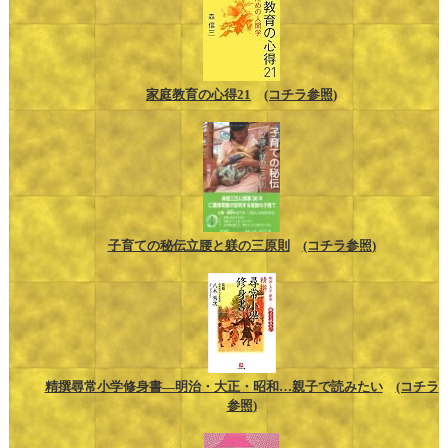
家庭教育の心得21
(コチラ参照)
子育ての秘伝立腰と躾の三原則
(コチラ参照)
精撰尋常小学修身書―明治・大正・昭和…親子で読みたい
(コチラ
参照)