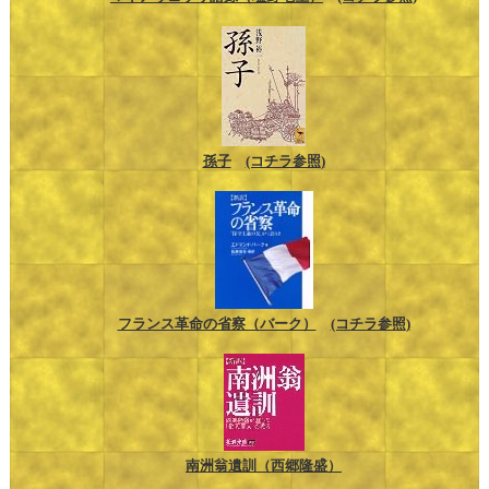
孫子
(コチラ参照)
フランス革命の省察（バーク）
(コチラ参照)
南洲翁遺訓（西郷隆盛）