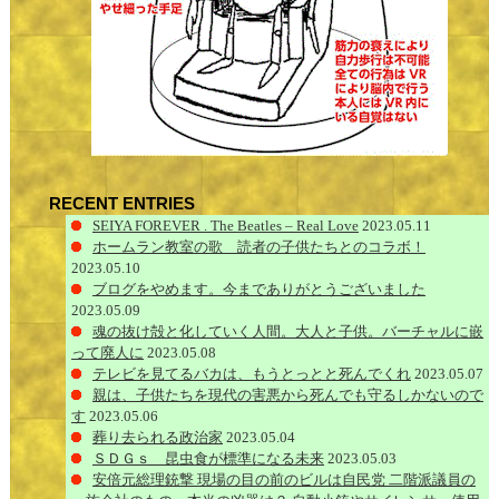
RECENT ENTRIES
SEIYA FOREVER . The Beatles – Real Love
2023.05.11
ホームラン教室の歌 読者の子供たちとのコラボ！
2023.05.10
ブログをやめます。今までありがとうございました
2023.05.09
魂の抜け殻と化していく人間。大人と子供。バーチャルに嵌
って廃人に
2023.05.08
テレビを見てるバカは、もうとっとと死んでくれ
2023.05.07
親は、子供たちを現代の害悪から死んでも守るしかないので
す
2023.05.06
葬り去られる政治家
2023.05.04
ＳＤＧｓ 昆虫食が標準になる未来
2023.05.03
安倍元総理銃撃 現場の目の前のビルは自民党 二階派議員の