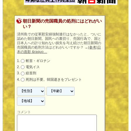
朝日新聞の売国職員の処刑にはどれがい
い？
済州島での従軍慰安婦強制連行はなかったと、ついに
認めた朝日新聞。国民への裏切り、売国行為で、国と
日本人への計り知れない損失を与え続けた朝日新聞の
売国職員の処刑方法はどれがいいですか？
→
(参考)日
本の面影 &raquo…
斬首・ギロチン
電気イス
絞首刑
死刑は不要。韓国逝きをプレゼント
コメント