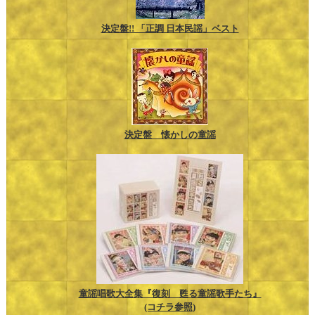
決定盤!! 「正調 日本民謡」ベスト
決定盤 懐かしの童謡
童謡唱歌大全集『復刻 甦る童謡歌手たち』
(コチラ参照)