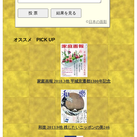
©
日本の面影
オススメ PICK UP
家庭画報 2010.3他 平城京遷都1300年記念
和楽 2013.9他 残したいニッポンの美246