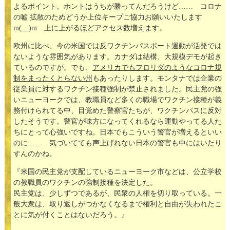
よるポイント。ホントはうちが勝ってんだろうけど…… コロナ
の嘘 拡散のためどうか上位キープご協力お願いいたします
m(__)m 上に上がるほどアクセス数増えます。
欧州に比べ、今の米国では反ワクチンパスポート運動が活発では
ないような雰囲気があります。カナダは結構、大規模デモが起き
ているのですが。でも、
アメリカでもフロリダのようなコロナ規
制をまったくとらない州
もあったりします。モンタナでは企業の
従業員に対するワクチン接種強制が禁止されました。民主党の強
いニューヨークでは、教職員など多くの職場でワクチン接種が義
務付けられてる中、目覚めた警察官たちが、ワクチンパスに反対
したそうです。警官が味方になってくれるなら運動やってる人た
ちにとって心強いですね。日本でもこういう警官が増えるといい
のに…… 気づいてても声上げれない日本の警官も中にはいたり
すんのかね。
『米国の民主党が支配しているニューヨーク市などは、公立学校
の教職員のワクチンの強制接種を決定した。
民主党は、少しずつであるが、民衆の人権を切り取っている。一
般大衆は、取り返しがつかなくなるまで権利と自由が失われたこ
とに気が付くことはないだろう。』