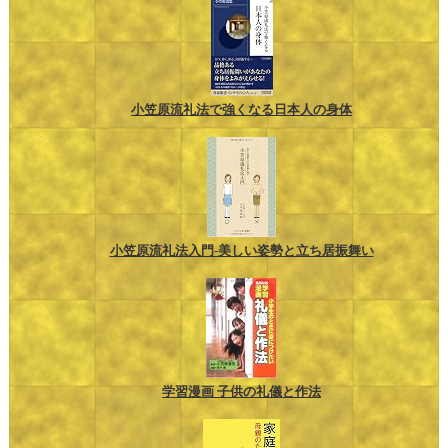
小笠原流礼法で強くなる日本人の身体
小笠原流礼法入門-美しい姿勢と立ち居振舞い
学習漫画 子供の礼儀と作法