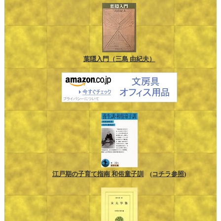
葉隠入門（三島 由紀夫）
江戸期の子育て指南 和俗童子訓
(コチラ参照)