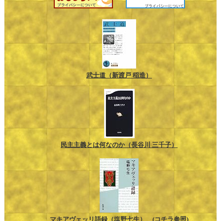
武士道（新渡戸 稲造）
民主主義とは何なのか（長谷川 三千子）
マキアヴェッリ語録（塩野七生）
(コチラ参照)