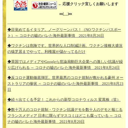
← 応援クリック宜しくお願いします
m(__)m
—————————————————————————–
◆目覚めてるイタリア。ノーグリーンパス！（NO ワクチンパスポー
ト）～ コロナの嘘のバレた海外最新事情 2021年8月26日
◆ワクチンは危険です。世界的な人口削減計画。ワクチン接種大盛況
の猿芝居までやって、利権屋が儲かってるだけ
◆英国ではメディアやGoogleら世論扇動巨大企業への激しい抗議が繰
り広げられる ～ コロナの嘘のバレた海外最新事情 2021年8月24日
◆反コロナ運動徹底弾圧。世界最悪のコロナ規制が敷かれる豪州 オー
ストラリアの惨状 ～ コロナの嘘のバレた海外最新事情 2021年8月23
日
◆続々出てくる予定！ これからの新型コロナウィルス 変異株（笑）
◆数十万人のコロナ規制・ワクチン抗議デモを数十人のデモと報じる
フランスメディア 日本に限らずマスコミはどこも腐っている ～ コロ
ナの嘘のバレた海外最新事情 2021年8月20日