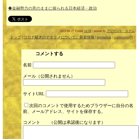
◆金融勢力の意のままに操られる日本経済・政治
2021.08.27 Friday
16:56
| posted by
アリーシャ・ロデム
トップ
|
コロナ騒ぎのデタラメについて。新着情報
|
permalink
|
comments(0)
|
コメントする
名前
メール
サイト
次回のコメントで使用するためブラウザーに自分の名
前、メールアドレス、サイトを保存する。
コメント