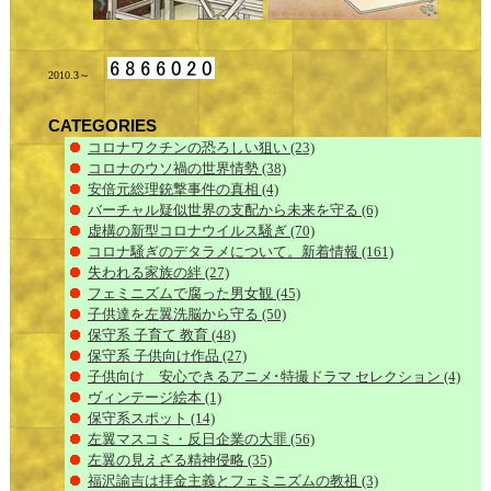
2010.3～
CATEGORIES
コロナワクチンの恐ろしい狙い
(23)
コロナのウソ禍の世界情勢
(38)
安倍元総理銃撃事件の真相
(4)
バーチャル疑似世界の支配から未来を守る
(6)
虚構の新型コロナウイルス騒ぎ
(70)
コロナ騒ぎのデタラメについて。新着情報
(161)
失われる家族の絆
(27)
フェミニズムで腐った男女観
(45)
子供達を左翼洗脳から守る
(50)
保守系 子育て 教育
(48)
保守系 子供向け作品
(27)
子供向け 安心できるアニメ･特撮ドラマ セレクション
(4)
ヴィンテージ絵本
(1)
保守系スポット
(14)
左翼マスコミ・反日企業の大罪
(56)
左翼の見えざる精神侵略
(35)
福沢諭吉は拝金主義とフェミニズムの教祖
(3)