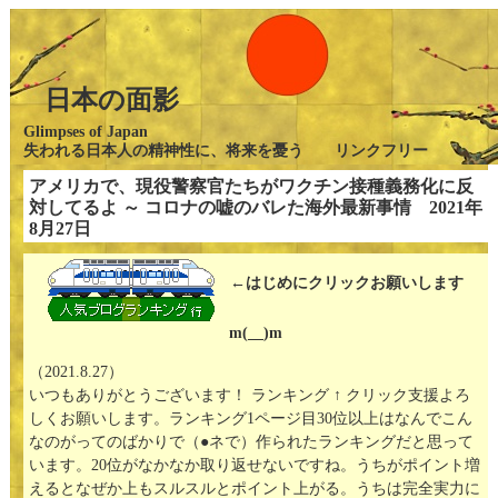
日本の面影
Glimpses of Japan
失われる日本人の精神性に、将来を憂う リンクフリー
アメリカで、現役警察官たちがワクチン接種義務化に反
対してるよ ～ コロナの嘘のバレた海外最新事情 2021年
8月27日
←はじめにクリックお願いします
m(__)m
（2021.8.27）
いつもありがとうございます！ ランキング ↑ クリック支援よろ
しくお願いします。ランキング1ページ目30位以上はなんでこん
なのがってのばかりで（●ネで）作られたランキングだと思って
います。20位がなかなか取り返せないですね。うちがポイント増
えるとなぜか上もスルスルとポイント上がる。うちは完全実力に