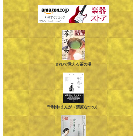
DVDで覚える茶の湯
千利休/まんが（清原なつの）