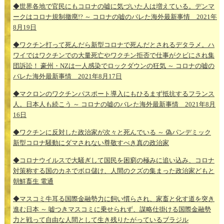
◆世界各地で官民にもコロナの嘘に気づいた人は増えている。デンマ
ークはコロナ規制撤廃!? ～ コロナの嘘のバレた海外最新事情 2021年
8月19日
◆ワクチン打って死んだら新型コロナで死んだとされるデタラメ。ハ
ワイではワクチンでの大量死亡やワクチン拒否で仕事がクビにされ集
団訴訟！ 豪州・NZは一人感染でロックダウンの狂気 ～ コロナの嘘の
バレた海外最新事情 2021年8月17日
◆マクロンのワクチンパスポート導入にもひるまず抵抗するフランス
人。日本人も続こう ～ コロナの嘘のバレた海外最新事情 2021年8月
16日
◆ワクチンに反対した政治家が次々と死んでいる ～ 偽パンデミック
新型コロナ騒動にダマされない尊敬すべき真の政治家
◆コロナウイルスで大騒ぎして国民を困窮の極みに追い込み、コロナ
対策称する国のカネでボロ儲け、人間のクズの集まった政治家どもと
朝鮮畜生 電通
◆マスコミ牛耳る国際金融勢力に飼い慣らされ、家畜と化す道を突き
進む日本 ～ 嘘つきマスコミに乗せられず、謀略仕掛ける国際金融勢
力と戦って自由な人間として生き残りたがっているブラジル