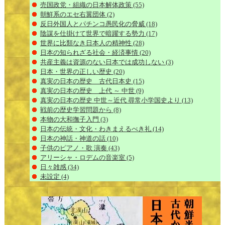
売国政党・組織の日本解体政策
(55)
朝鮮系のエセ右翼団体
(2)
反日外国人とパチンコ愚民化の脅威
(18)
陰謀を仕掛けて世界で暗躍する勢力
(17)
世界に比類なき日本人の精神性
(28)
日本の知られざる社会・経済事情
(20)
共産主義は資源のない日本では成功しない
(3)
日本・世界の正しい歴史
(20)
真実の日本の歴史 古代日本史
(15)
真実の日本の歴史 上代 ～ 中世
(9)
真実の日本の歴史 中世～近代 尋常小学国史より
(13)
戦前の歴史学習問題から
(8)
本物の大和撫子入門
(3)
日本の伝統・文化・わきまえるべき礼
(14)
日本の神話・神道の話
(10)
子供のピアノ・歌 演奏
(43)
アリーシャ・ロデムの音楽室
(5)
日々雑感
(34)
未設定
(4)