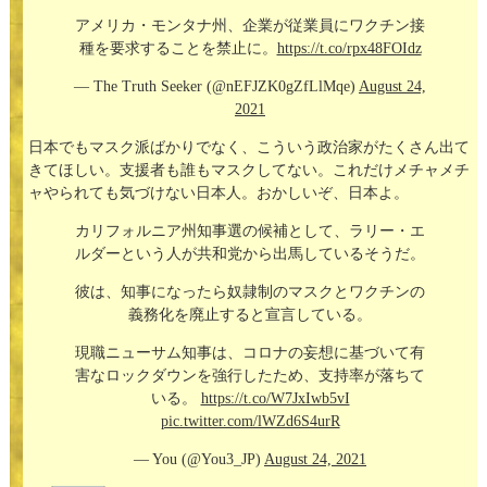
アメリカ・モンタナ州、企業が従業員にワクチン接
種を要求することを禁止に。
https://t.co/rpx48FOIdz
— The Truth Seeker (@nEFJZK0gZfLlMqe)
August 24,
2021
日本でもマスク派ばかりでなく、こういう政治家がたくさん出て
きてほしい。支援者も誰もマスクしてない。これだけメチャメチ
ャやられても気づけない日本人。おかしいぞ、日本よ。
カリフォルニア州知事選の候補として、ラリー・エ
ルダーという人が共和党から出馬しているそうだ。
彼は、知事になったら奴隷制のマスクとワクチンの
義務化を廃止すると宣言している。
現職ニューサム知事は、コロナの妄想に基づいて有
害なロックダウンを強行したため、支持率が落ちて
いる。
https://t.co/W7JxIwb5vI
pic.twitter.com/lWZd6S4urR
— You (@You3_JP)
August 24, 2021