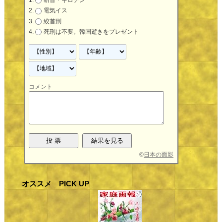
斬首・ギロチン
電気イス
絞首刑
死刑は不要。韓国逝きをプレゼント
コメント
©
日本の面影
オススメ PICK UP