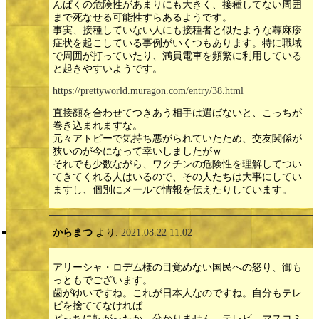
んぱくの危険性があまりにも大きく、接種してない周囲
まで死なせる可能性すらあるようです。
事実、接種していない人にも接種者と似たような蕁麻疹
症状を起こしている事例がいくつもあります。特に職域
で周囲が打っていたり、満員電車を頻繁に利用している
と起きやすいようです。
https://prettyworld.muragon.com/entry/38.html
直接顔を合わせてつきあう相手は選ばないと、こっちが
巻き込まれますな。
元々アトピーで気持ち悪がられていたため、交友関係が
狭いのが今になって幸いしましたがｗ
それでも少数ながら、ワクチンの危険性を理解してつい
てきてくれる人はいるので、その人たちは大事にしてい
ますし、個別にメールで情報を伝えたりしています。
からまつ
より:
2021.08.22 11:02
アリーシャ・ロデム様の目覚めない国民への怒り、御も
っともでございます。
歯がゆいですね。これが日本人なのですね。自分もテレ
ビを捨ててなければ
どっちに転がったか、分かりません。テレビ、マスコミ