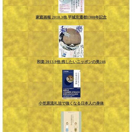
家庭画報 2010.3他 平城京遷都1300年記念
和楽 2013.9他 残したいニッポンの美246
小笠原流礼法で強くなる日本人の身体