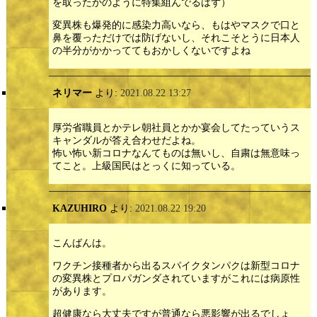
を取ったかのように特集組んでるはず）
変異株も爆発的に感染力高いなら、もはやマスクで口と
鼻を覆っただけでは防げないし、それこそとうに日本人
の半分がかかっててもおかしくないですよね
ネリマー
より:
2021.08.22 13:27
厚労省職員とかテレ朝社員とかか宴会してたっていうス
キャンダルが答え合わせだよね。
怖い怖い新コロナなんてものは無いし、自粛は無意味っ
てこと。上級国民はとっくに知っている。
KAZUHIRO
より:
2021.08.22 19:20
こんばんは。
ワクチン接種者から出るスパイクタンパクは新型コロナ
の変異株とプロパガンダされていますがこれには病原性
があります。
超健康なら大丈夫ですが普通なら悪影響が出るでしょ