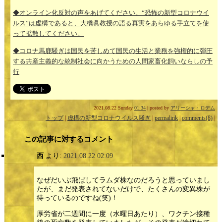
◆オンライン化反対の声をあげてください。“恐怖の新型コロナウイ
ルス”は虚構であると、大橋眞教授の語る真実をあらゆる手立てを使
って拡散してください。
◆コロナ馬鹿騒ぎは国民を苦しめて国民の生活と業務を強権的に弾圧
する共産主義的な統制社会に向かうための人間家畜化飼いならしの予
行
2021.08.22 Sunday
01:34
| posted by
アリーシャ・ロデム
トップ
|
虚構の新型コロナウイルス騒ぎ
|
permalink
|
comments(8)
|
この記事に対するコメント
西
より:
2021.08.22 02:09
なぜだいぶ飛ばしてラムダ株なのだろうと思っていまし
たが、まだ発表されてないだけで、たくさんの変異株が
待っているのですね(笑)！
厚労省が二週間に一度（水曜日あたり）、ワクチン接種