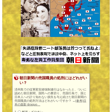
朝日新聞の売国職員の処刑にはどれがい
い？
済州島での従軍慰安婦強制連行はなかったと、ついに
認めた朝日新聞。国民への裏切り、売国行為で、国と
日本人への計り知れない損失を与え続けた朝日新聞の
売国職員の処刑方法はどれがいいですか？
→
(参考)日
本の面影 &raquo…