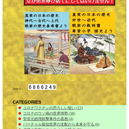
2010.3～
CATEGORIES
コロナワクチンの恐ろしい狙い
(23)
コロナのウソ禍の世界情勢
(38)
安倍元総理銃撃事件の真相
(4)
バーチャル疑似世界の支配から未来を守る
(6)