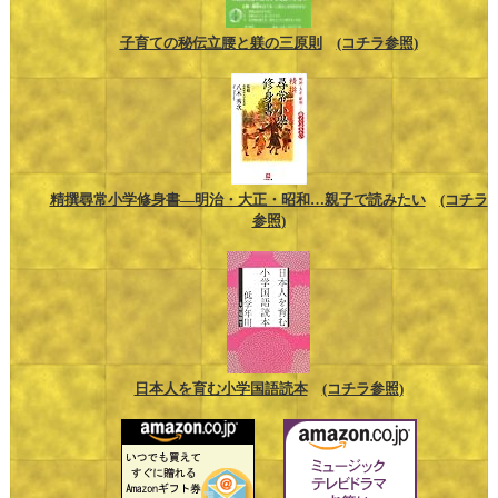
子育ての秘伝立腰と躾の三原則
(コチラ参照)
精撰尋常小学修身書―明治・大正・昭和…親子で読みたい
(コチラ
参照)
日本人を育む小学国語読本
(コチラ参照)