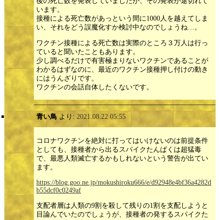
後の死亡数を発表していましたが、その発表が途切れて
います。
接種による死亡数があっという間に1000人を越えてしま
い、それをどう誤魔化すか検討中なのでしょうね…。
ワクチン接種による死亡数は実際のところ３万人は行っ
ていると聞いたこともあります。
少し調べるだけで有害極まりないワクチンであることが
わかるはずなのに、最近のワクチン接種押し付けの動き
にはうんざりです。
ワクチンの会話自体したくないです。
青い鳥
より:
2021.08.22 05:55
コロナワクチンを絶対に打ってはいけないのは前提条件
としても、接種者から出るスパイクたんぱくは超猛毒
で、最悪人類滅亡するかもしれないという警告が出てい
ます。
https://blog.goo.ne.jp/mokushiroku666/e/d92948e4bf36a4282d
b55dcf0c0249af
支配者層は人類の9割を殺して残りの1割を支配しようと
目論んでいたのでしょうが、接種者の発するスパイクた