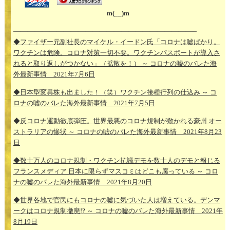
m(__)m
—————————————————————————–
◆ファイザー元副社長のマイケル・イードン氏「コロナは嘘ばかり。
ワクチンは危険。コロナ対策一切不要。ワクチンパスポートが導入さ
れると取り返しがつかない」（拡散を！） ～ コロナの嘘のバレた海
外最新事情 2021年7月6日
◆日本型変異株も出ました！（笑）ワクチン接種行列の仕込み ～ コ
ロナの嘘のバレた海外最新事情 2021年7月5日
◆反コロナ運動徹底弾圧。世界最悪のコロナ規制が敷かれる豪州 オー
ストラリアの惨状 ～ コロナの嘘のバレた海外最新事情 2021年8月23
日
◆数十万人のコロナ規制・ワクチン抗議デモを数十人のデモと報じる
フランスメディア 日本に限らずマスコミはどこも腐っている ～ コロ
ナの嘘のバレた海外最新事情 2021年8月20日
◆世界各地で官民にもコロナの嘘に気づいた人は増えている。デンマ
ークはコロナ規制撤廃!? ～ コロナの嘘のバレた海外最新事情 2021年
8月19日