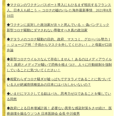
◆マクロンのワクチンパスポート導入にもひるまず抵抗するフランス
人。日本人も続こう ～ コロナの嘘のバレた海外最新事情 2021年8月
16日
◆ワクチンに反対した政治家が次々と死んでいる ～ 偽パンデミック
新型コロナ騒動にダマされない尊敬すべき真の政治家
◆デタラメのコロナ騒動の目的。政府、マスコミ、グローバル勢力 1
～ ジョージア州「子供からマスクを外してください！」と母親が口頭
弁論
◆新型コロナウイルスなんて存在しません！ あるのはメディアウイル
ス！ 政府とメディアが騒いで恐怖を植えつけ、人々に行動統制を強制
していることに気づいてください！
◆相変わらずコロナ騒ぎが嘘っぱちでデタラメであることに気づいて
いる人が絶滅危惧種並みの日本にはバカしかいないの？
◆いまだにマスクしてる奴はバカ。思考力ゼロであることを曝してい
る同然
◆政府による日本壊滅計画！ 必要ない異常な感染対策をさせ続け、医
療崩壊を煽るウソつき 日本医師会 会長 中川俊男