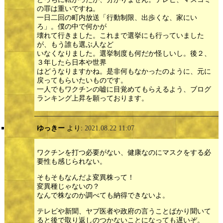
の罪は重いですね。
一日二回の町内放送「行動制限、出歩くな、家にい
ろ」。僕の中で何かが
壊れて行きました。これまで選挙にも行っていました
が、もう誰も選ぶ人など
いなくなりました。選挙制度も何だか怪しいし。後２、
３年したら日本や世界
はどうなりますかね。是非何もなかったのように、元に
戻ってもらいたいものです。
一人でもワクチンの嘘に目覚めてもらえるよう、ブログ
ランキング上昇を願っております。
ゆっきー
より:
2021.08.22 11:07
ワクチンを打つ必要がない、健康なのにマスクをする必
要性も感じられない。
そもそもなんだよ変異株って！
変異種じゃないの？
なんで株なのか調べても納得できないよ。
テレビや新聞、ヤブ医者や政府の言うことばかり聞いて
ると後で取り返しのつかないことになっても遅いぞ。