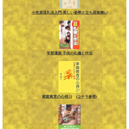
小笠原流礼法入門-美しい姿勢と立ち居振舞い
学習漫画 子供の礼儀と作法
家庭教育の心得21
(コチラ参照)