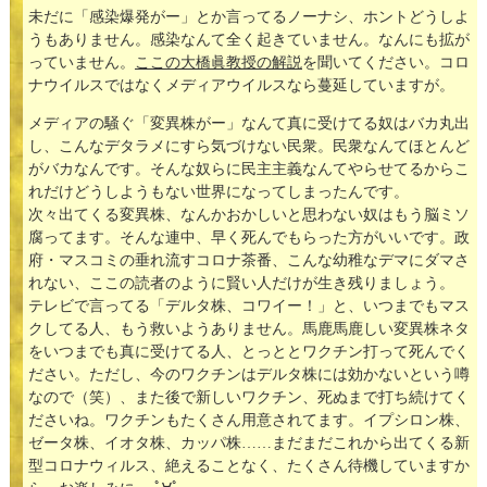
未だに「感染爆発がー」とか言ってるノーナシ、ホントどうしよ
うもありません。感染なんて全く起きていません。なんにも拡が
っていません。
ここの大橋眞教授の解説
を聞いてください。コロ
ナウイルスではなくメディアウイルスなら蔓延していますが。
メディアの騒ぐ「変異株がー」なんて真に受けてる奴はバカ丸出
し、こんなデタラメにすら気づけない民衆。民衆なんてほとんど
がバカなんです。そんな奴らに民主主義なんてやらせてるからこ
れだけどうしようもない世界になってしまったんです。
次々出てくる変異株、なんかおかしいと思わない奴はもう脳ミソ
腐ってます。そんな連中、早く死んでもらった方がいいです。政
府・マスコミの垂れ流すコロナ茶番、こんな幼稚なデマにダマさ
れない、ここの読者のように賢い人だけが生き残りましょう。
テレビで言ってる「デルタ株、コワイー！」と、いつまでもマス
クしてる人、もう救いようありません。馬鹿馬鹿しい変異株ネタ
をいつまでも真に受けてる人、とっととワクチン打って死んでく
ださい。ただし、今のワクチンはデルタ株には効かないという噂
なので（笑）、また後で新しいワクチン、死ぬまで打ち続けてく
ださいね。ワクチンもたくさん用意されてます。イプシロン株、
ゼータ株、イオタ株、カッパ株……まだまだこれから出てくる新
型コロナウィルス、絶えることなく、たくさん待機していますか