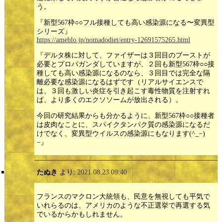
う。
『新型567枠○○フル接種しても高い感染源になる〜変異型
シリーズ』
https://ameblo.jp/nomadodiet/entry-12691575265.html
『デルタ株に対して、ファイザーは３回目のブーストが
必要とプロパガンダしていますが、２回も新型567枠○○接
種しても高い感染源になるのなら、３回目では完全な隔
離必要な感染源になるはずです（リアルサイエンスで
は、３回も激しい炎症を引き起こす毒性物質を注射すれ
ば、より多くのエクソソームが放出される）。
今回の研究結果からも分かるように、新型567枠○○接種者
は皮肉なことに、スパイクタンパク質の感染源になるだ
けでなく、変異型ウイルスの感染源にもなります(^_−)
−』
たぬき
より:
2021.08.23 09:40
フランスのマクロン大統領も、民意を無視しても平気で
いれらるのは、アメリカのような不正選挙で再選する気
でいるからかもしれません。