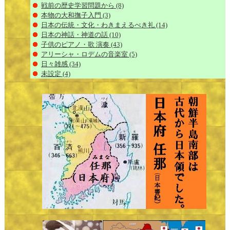
戦前の歴史学習問題から
(8)
本物の大和撫子入門
(3)
日本の伝統・文化・わきまえるべき礼
(14)
日本の神話・神道の話
(10)
子供のピアノ・歌 演奏
(43)
アリーシャ・ロデムの音楽室
(5)
日々雑感
(34)
未設定
(4)