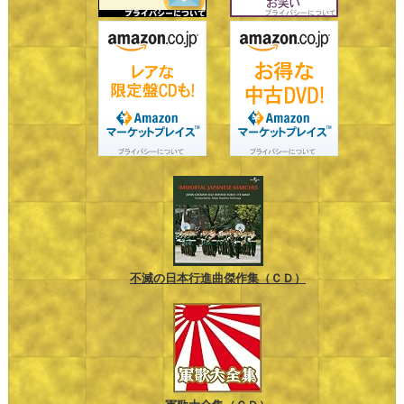
不滅の日本行進曲傑作集（ＣＤ）