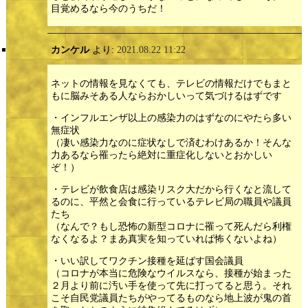
目覚めるなら今のうちだ！
カンケル
より:
2021.08.22 11:22
ネットの情報を見なくても、テレビの情報だけでもまと
もに脳みそある人ならおかしいって気づけるはずです
・インフルエンザ以上の感染力のはずなのにやたら多い
無症状
（凄い感染力なのに症状なしで済むわけあるか！そんな
力あるなら罹ったら絶対に重症化しないとおかしい
ぞ！）
・テレビが飲食店は感染リスク大だから行くなと流して
るのに、平然と会食に行っているテレビ局の職員や議員
たち
（なんで？もし恐怖の新型コロナに罹って死んだら利権
なくなるよ？まあ真実を知っていれば怖くないよね）
・いい訳してワクチン接種を延ばす国会議員
（コロナが本当に危険なウイルスなら、接種が始まった
２月より前に汚い手を使って先に打ってると思う。それ
こそ自民党議員たちがやってるものなら地上波が鬼の首