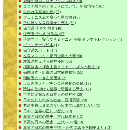
虚構の新型コロナウイルス騒ぎ
(70)
コロナ騒ぎのデタラメについて。新着情報
(161)
失われる家族の絆
(27)
フェミニズムで腐った男女観
(45)
子供達を左翼洗脳から守る
(50)
保守系 子育て 教育
(48)
保守系 子供向け作品
(27)
子供向け 安心できるアニメ･特撮ドラマ セレクション
(4)
ヴィンテージ絵本
(1)
保守系スポット
(14)
左翼マスコミ・反日企業の大罪
(56)
左翼の見えざる精神侵略
(35)
福沢諭吉は拝金主義とフェミニズムの教祖
(3)
売国政党・組織の日本解体政策
(55)
朝鮮系のエセ右翼団体
(2)
反日外国人とパチンコ愚民化の脅威
(18)
陰謀を仕掛けて世界で暗躍する勢力
(17)
世界に比類なき日本人の精神性
(28)
日本の知られざる社会・経済事情
(20)
共産主義は資源のない日本では成功しない
(3)
日本・世界の正しい歴史
(20)
真実の日本の歴史 古代日本史
(15)
真実の日本の歴史 上代 ～ 中世
(9)
真実の日本の歴史 中世～近代 尋常小学国史より
(13)