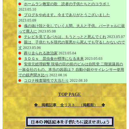
ホームラン教室の歌 読者の子供たちとのコラボ！
2023.05.10
ブログをやめます。今までありがとうございました
2023.05.09
魂の抜け殻と化していく人間。大人と子供。バーチャルに嵌
って廃人に
2023.05.08
テレビを見てるバカは、もうとっとと死んでくれ
2023.05.07
親は、子供たちを現代の害悪から死んでも守るしかないので
す
2023.05.06
葬り去られる政治家
2023.05.04
ＳＤＧｓ 昆虫食が標準になる未来
2023.05.03
安倍元総理銃撃 現場の目の前のビルは自民党 二階派議員の
一族会社のもの。本当の凶器は？ 自動小銃やサイレンサー使用
での銃声聞き比べ
2022.08.16
コロナ検査陽性で大当たり
2022.08.10
TOP PAGE
◆ 掲載記事 全リスト （掲載順） ◆