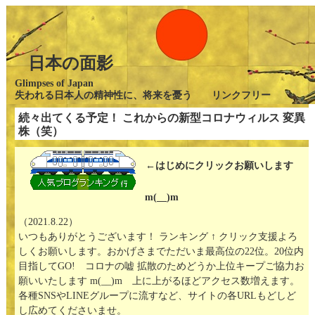
日本の面影
Glimpses of Japan
失われる日本人の精神性に、将来を憂う リンクフリー
続々出てくる予定！ これからの新型コロナウィルス 変異
株（笑）
←はじめにクリックお願いします
m(__)m
（2021.8.22）
いつもありがとうございます！ ランキング ↑ クリック支援よろ
しくお願いします。おかげさまでただいま最高位の22位。20位内
目指してGO! コロナの嘘 拡散のためどうか上位キープご協力お
願いいたします m(__)m 上に上がるほどアクセス数増えます。
各種SNSやLINEグループに流すなど、サイトの各URLもどしど
し広めてくださいませ。