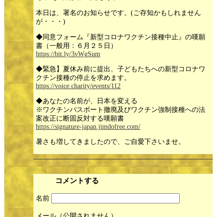
本日は、署名のお知らせです。(ご存知かもしれません
が・・・)
◆同意フォーム『新型コロナワクチン接種中止』の嘆願
書（一般用：６月２５日）
https://bit.ly/3vWgSum
◆緊急】夏休み前に提出、子どもたちへの新型コロナワ
クチン接種の停止を求めます。
https://voice.charity/events/112
◆あなたの名前が、日本を変える
※ワクチンパスポート撤廃及びワクチン強制接種への法
案改正に断固反対する嘆願書
https://signature-japan.jimdofree.com/
暑さも増してきましたので、ご自愛下さいませ。
コメントする
名前
メール