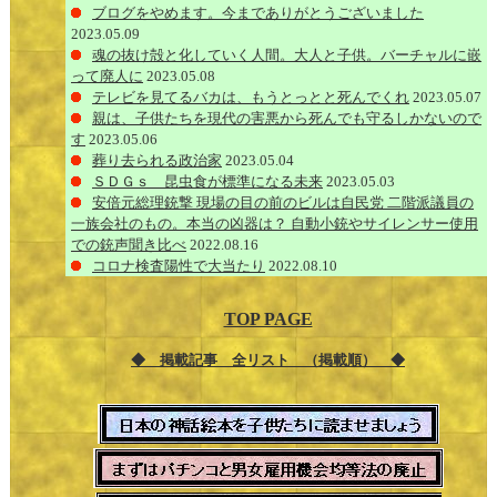
ブログをやめます。今までありがとうございました
2023.05.09
魂の抜け殻と化していく人間。大人と子供。バーチャルに嵌
って廃人に
2023.05.08
テレビを見てるバカは、もうとっとと死んでくれ
2023.05.07
親は、子供たちを現代の害悪から死んでも守るしかないので
す
2023.05.06
葬り去られる政治家
2023.05.04
ＳＤＧｓ 昆虫食が標準になる未来
2023.05.03
安倍元総理銃撃 現場の目の前のビルは自民党 二階派議員の
一族会社のもの。本当の凶器は？ 自動小銃やサイレンサー使用
での銃声聞き比べ
2022.08.16
コロナ検査陽性で大当たり
2022.08.10
TOP PAGE
◆ 掲載記事 全リスト （掲載順） ◆