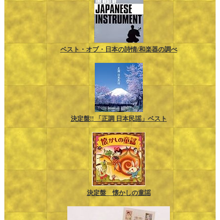
ベスト・オブ・日本の詩情/和楽器の調べ
決定盤!! 「正調 日本民謡」ベスト
決定盤 懐かしの童謡