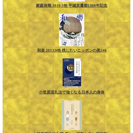
家庭画報 2010.3他 平城京遷都1300年記念
和楽 2013.9他 残したいニッポンの美246
小笠原流礼法で強くなる日本人の身体