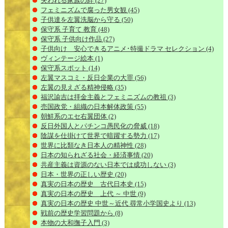
失われる家族の絆
(27)
フェミニズムで腐った男女観
(45)
子供達を左翼洗脳から守る
(50)
保守系 子育て 教育
(48)
保守系 子供向け作品
(27)
子供向け 安心できるアニメ･特撮ドラマ セレクション
(4)
ヴィンテージ絵本
(1)
保守系スポット
(14)
左翼マスコミ・反日企業の大罪
(56)
左翼の見えざる精神侵略
(35)
福沢諭吉は拝金主義とフェミニズムの教祖
(3)
売国政党・組織の日本解体政策
(55)
朝鮮系のエセ右翼団体
(2)
反日外国人とパチンコ愚民化の脅威
(18)
陰謀を仕掛けて世界で暗躍する勢力
(17)
世界に比類なき日本人の精神性
(28)
日本の知られざる社会・経済事情
(20)
共産主義は資源のない日本では成功しない
(3)
日本・世界の正しい歴史
(20)
真実の日本の歴史 古代日本史
(15)
真実の日本の歴史 上代 ～ 中世
(9)
真実の日本の歴史 中世～近代 尋常小学国史より
(13)
戦前の歴史学習問題から
(8)
本物の大和撫子入門
(3)