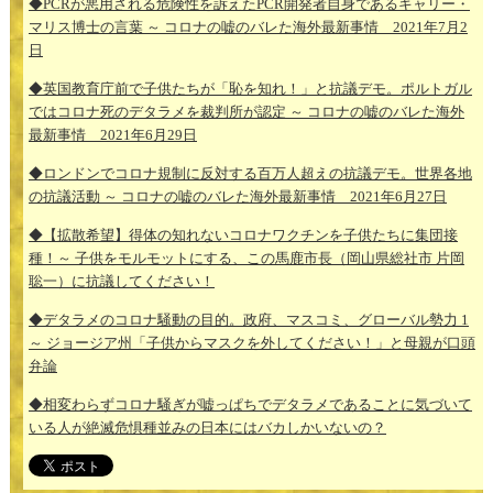
◆PCRが悪用される危険性を訴えたPCR開発者自身であるキャリー・
マリス博士の言葉 ～ コロナの嘘のバレた海外最新事情 2021年7月2
日
◆英国教育庁前で子供たちが「恥を知れ！」と抗議デモ。ポルトガル
ではコロナ死のデタラメを裁判所が認定 ～ コロナの嘘のバレた海外
最新事情 2021年6月29日
◆ロンドンでコロナ規制に反対する百万人超えの抗議デモ。世界各地
の抗議活動 ～ コロナの嘘のバレた海外最新事情 2021年6月27日
◆【拡散希望】得体の知れないコロナワクチンを子供たちに集団接
種！～ 子供をモルモットにする、この馬鹿市長（岡山県総社市 片岡
聡一）に抗議してください！
◆デタラメのコロナ騒動の目的。政府、マスコミ、グローバル勢力 1
～ ジョージア州「子供からマスクを外してください！」と母親が口頭
弁論
◆相変わらずコロナ騒ぎが嘘っぱちでデタラメであることに気づいて
いる人が絶滅危惧種並みの日本にはバカしかいないの？