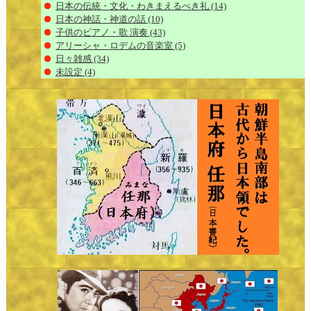
日本の伝統・文化・わきまえるべき礼
(14)
日本の神話・神道の話
(10)
子供のピアノ・歌 演奏
(43)
アリーシャ・ロデムの音楽室
(5)
日々雑感
(34)
未設定
(4)