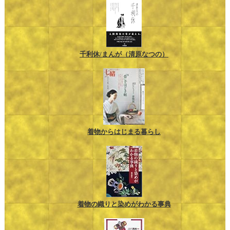
千利休/まんが（清原なつの）
着物からはじまる暮らし
着物の織りと染めがわかる事典