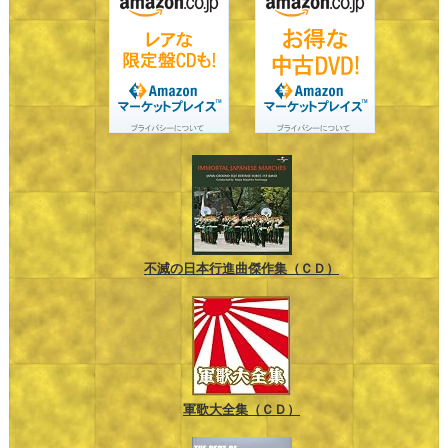
不滅の日本行進曲傑作集（ＣＤ）
軍歌大全集（ＣＤ）