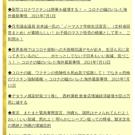
◆新型コロナワクチンは卵巣を破壊する！ ～ コロナの嘘のバレた海
外最新事情 2021年7月1日
◆呉市議会議員 谷本誠一氏の「ノーマスク学校生活宣言」（文科省回
答まとめ）が素晴らしい！ お子様のマスク拒否の根拠として堂々、ご
利用を！
◆世界各地ではコロナ規制への大規模抗議デモが起き、生活も元に戻
ってきているのに…… ボケっとしてないで日本もいい加減、気づこ
う！ ～ コロナの嘘のバレた海外最新事情 2021年7月13日
◆コロナの嘘、ワクチンの危険性を死ぬ気で拡散して！ でなきゃ恐怖
のワクチン強制接種 ～ コロナの嘘のバレた海外最新事情 2021年7月
11日
◆デタラメ感染対策ゴリ推し 西村康稔 飲食店壊滅経済破壊大臣は万
死に値する
◆東京 またまた緊急事態宣言。沖縄も。国民はナメられてんだよ！
おい！いい加減、怒れよ！ 明らかにシーズン狙っての帰省、観光文化
の廃絶と沖縄の壊滅目的