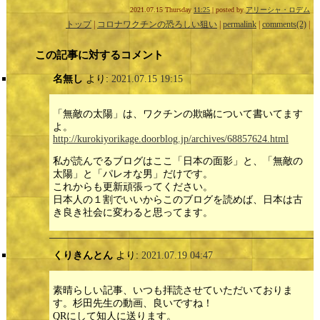
2021.07.15 Thursday
11:25
| posted by
アリーシャ・ロデム
トップ
|
コロナワクチンの恐ろしい狙い
|
permalink
|
comments(2)
|
この記事に対するコメント
名無し
より:
2021.07.15 19:15
「無敵の太陽」は、ワクチンの欺瞞について書いてます
よ。
http://kurokiyorikage.doorblog.jp/archives/68857624.html
私が読んでるブログはここ「日本の面影」と、「無敵の
太陽」と「パレオな男」だけです。
これからも更新頑張ってください。
日本人の１割でいいからこのブログを読めば、日本は古
き良き社会に変わると思ってます。
くりきんとん
より:
2021.07.19 04:47
素晴らしい記事、いつも拝読させていただいておりま
す。杉田先生の動画、良いですね！
QRにして知人に送ります。