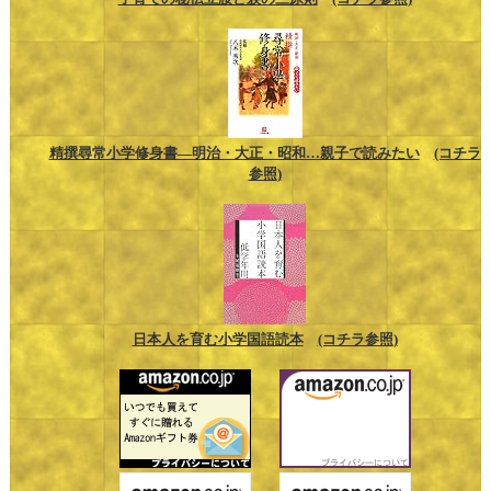
精撰尋常小学修身書―明治・大正・昭和…親子で読みたい
(コチラ
参照)
日本人を育む小学国語読本
(コチラ参照)