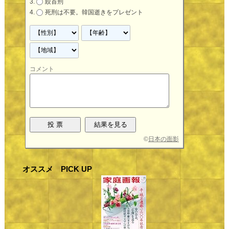
絞首刑
死刑は不要。韓国逝きをプレゼント
コメント
©
日本の面影
オススメ PICK UP