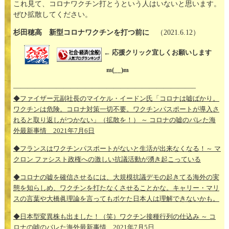
これ見て、コロナワクチン打とうという人はいないと思います。
ぜひ拡散してください。
杉田穂高 新型コロナワクチンを打つ前に
（2021.6.12）
← 応援クリック宜しくお願いします
m(__)m
—————————————————————————–
◆ファイザー元副社長のマイケル・イードン氏「コロナは嘘ばかり。
ワクチンは危険。コロナ対策一切不要。ワクチンパスポートが導入さ
れると取り返しがつかない」（拡散を！） ～ コロナの嘘のバレた海
外最新事情 2021年7月6日
◆フランスはワクチンパスポートがないと生活が出来なくなる！～ マ
クロン ファシスト政権への激しい抗議活動が湧き起こっている
◆コロナの嘘を確信させるには、大規模抗議デモの起きてる海外の実
態を知らしめ、ワクチンを打たなくさせることかな。キャリー・マリ
スの言葉や大橋眞理論を言ってもボケた日本人は理解できないかも。
◆日本型変異株も出ました！（笑）ワクチン接種行列の仕込み ～ コ
ロナの嘘のバレた海外最新事情 2021年7月5日