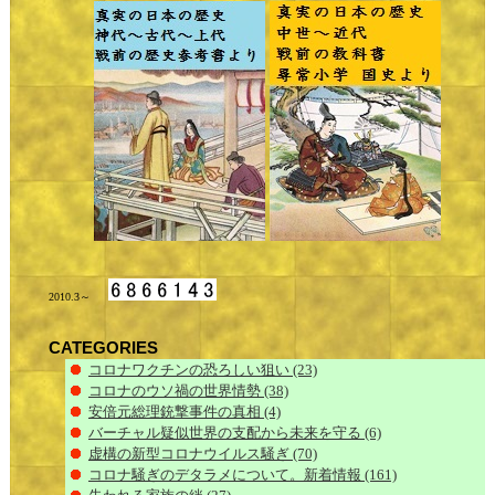
2010.3～
CATEGORIES
コロナワクチンの恐ろしい狙い
(23)
コロナのウソ禍の世界情勢
(38)
安倍元総理銃撃事件の真相
(4)
バーチャル疑似世界の支配から未来を守る
(6)
虚構の新型コロナウイルス騒ぎ
(70)
コロナ騒ぎのデタラメについて。新着情報
(161)