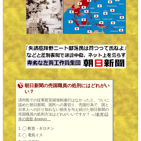
朝日新聞の売国職員の処刑にはどれがい
い？
済州島での従軍慰安婦強制連行はなかったと、ついに
認めた朝日新聞。国民への裏切り、売国行為で、国と
日本人への計り知れない損失を与え続けた朝日新聞の
売国職員の処刑方法はどれがいいですか？
→
(参考)日
本の面影 &raquo…
斬首・ギロチン
電気イス