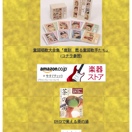
童謡唱歌大全集『復刻 甦る童謡歌手たち』
(コチラ参照)
DVDで覚える茶の湯