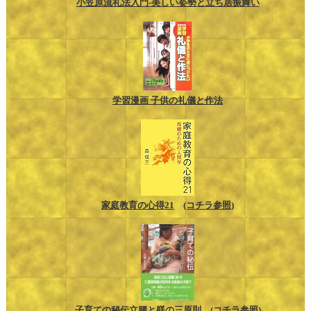
小笠原流礼法入門-美しい姿勢と立ち居振舞い
学習漫画 子供の礼儀と作法
家庭教育の心得21
(コチラ参照)
子育ての秘伝立腰と躾の三原則
(コチラ参照)