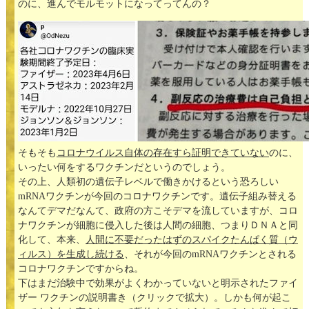
のに、進んでモルモットになってってんの？
そもそも
コロナウイルス自体の存在すら証明できていない
のに、
いったい何をするワクチンだというのでしょう。
その上、人類初の遺伝子レベルで働きかけるという恐ろしい
mRNAワクチンが今回のコロナワクチンです。遺伝子組み替える
なんてデマだなんて、政府の方こそデマを流していますが、コロ
ナワクチンが細胞に侵入した後は人間の細胞、つまりＤＮＡと同
化して、本来、
人間に不要だったはずのスパイクたんぱく質（ウ
ィルス）を生成し続ける
、それが今回のmRNAワクチンとされる
コロナワクチンですからね。
下はまだ治験中で効果がよくわかっていないと明示されたファイ
ザー ワクチンの説明書き（クリックで拡大）。しかも何が起こ