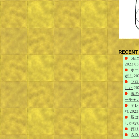
RECENT 
SEIY
2023.05
ホー
ボ！
20
ブロ
した
20
魂の
ーチャ
テレ
れ
2023
親は
しかな
葬り
ＳＤ