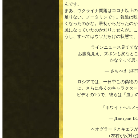
んです。
まあ、ウクライナ問題はコロナ以上の
足りない、ノータリンです。報道は映
くなったのかな。最初からだったのか
風になっていたのか知りませんが。こ
うし、すべてはウソだらけの状態で、
ラインニュース見てて
お腹丸見え、ズボンも変なと
かな？って思
— さちべえ (@F0
ロシアでは、一日中この偽物の
に、さらに多くのキャラクター
ビデオの1つで、彼らは「血」
「ホワイトヘルメッ
— Дмитрий ВС
ベオグラードとキエフ
（左右が反対だ