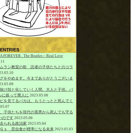
ENTRIES
A FOREVER . The Beatles – Real Love
.11
ムラン教室の歌 読者の子供たちとのコラ
23.05.10
グをやめます。今までありがとうございま
23.05.09
抜け殻と化していく人間。大人と子供。バ
ルに嵌って廃人に
2023.05.08
ビを見てるバカは、もうとっとと死んでく
.05.07
、子供たちを現代の害悪から死んでも守る
いのです
2023.05.06
去られる政治家
2023.05.04
Ｇｓ 昆虫食が標準になる未来
2023.05.03