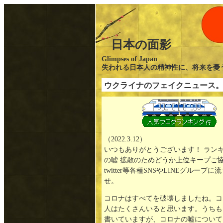
日本の面影
Glimpses of Japan
失われる日本人の精神性に、将来を
ウクライナのフェイクニュース
←
（2022.3.12）
いつもありがとうございます！ ランキ
の嘘 拡散のためどうか上位キープご協
twitter等各種SNSやLINEグル
せ。
コロナはすべてを破壊しましたね。コ
人はたくさんいると思います。うちも
書いていますが、コロナの嘘について