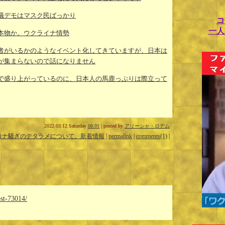
議デモはマスク民ばっかり
コ
一人
本物か。ウクライナ情勢
者がいるかのようなイベント化してきていますが、日本は
が集まらないので話になりません
で盛り上がっているのに、日本人の馬鹿っぷりは際立って
2022.03.12 Saturday
08:01
| posted by
アリーシャ・ロデム
ロナ騒ぎのデタラメについて。新着情報
|
permalink
|
comments(1)
|
ost-73014/