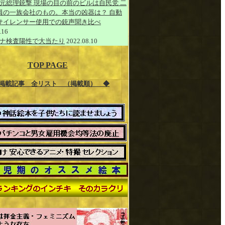
元総理銃撃 現場の目の前のビルは自民党 二
員の一族会社のもの。本当の凶器は？ 自動
サイレンサー使用での銃声聞き比べ
.16
ナ検査陽性で大当たり
2022.08.10
TOP PAGE
掲載記事 全リスト （掲載順） ◆