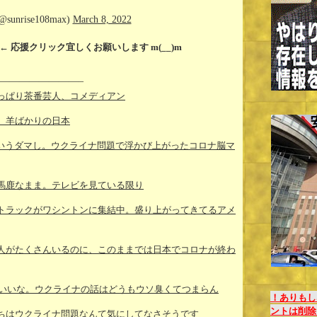
unrise108max)
March 8, 2022
← 応援クリック宜しくお願いします m(__)m
————————–
っぱり茶番芸人、コメディアン
。羊ばかりの日本
というダマし。ウクライナ問題で浮かび上がったコロナ脳マ
馬鹿なまま。テレビを見ている限り
トラックがワシントンに集結中。盛り上がってきてるアメ
人がたくさんいるのに、このままでは日本でコロナが終わ
でいいな。ウクライナの話はどうもウソ臭くてつまらん
！ありもし
ントは削除
ちはウクライナ問題なんて気にしてなさそうです