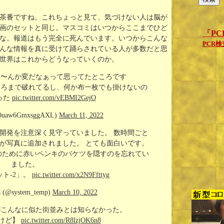
茶番ですね。これちょっと見て、気づけない人は脳が
画のセットと同じ。マスコミはいつからここまでひど
「P
な。報道はもう完全に死んでいます。いつからこんな
PCR
んな情報を真に受けて踊らされている人が多数だと思
世界はこれからどうなっていくのか。
な〜んか変だなぁって思ってたところです
ころまで破れてるし、何か布一枚でも掛けないの
った
pic.twitter.com/vEBMI2GejO
uaw6GmxsggAXL)
March 11, 2022
開発を注意深く見守っていました。 数時間ごと
が写真に追加されました。 とても面白いです。
のために赤いペンキのバケツを隠すのを忘れてい
ました。
ト-2」。
pic.twitter.com/x2N9Ffttyg
 (@system_temp)
March 10, 2022
がこんなに似た街並みとは知らなかった。
けど】
pic.twitter.com/R8lzjOK6n8