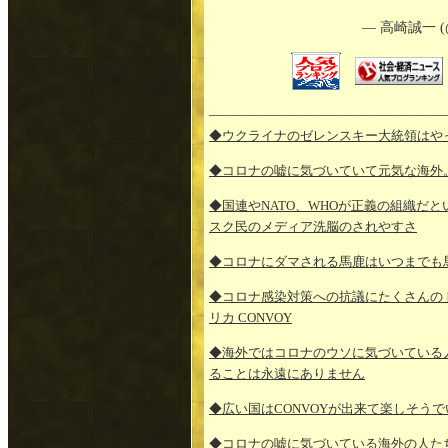
— 高崎誠一 (@s
—————————————————
◆ウクライナのゼレンスキー大統領はや
◆コロナの嘘に気づいていて元気な海外
◆国連やNATO、WHOが正義の組織だ
スク民のメディア洗脳のされやすさ
◆コロナにダマされる馬鹿はいつまでも
◆コロナ感染対策への抗議にたくさんの
リカ CONVOY
◆海外ではコロナのウソに気づいている
ることは永遠にありません
◆広い国はCONVOYが出来て楽しそう
◆コロナの嘘に気づいている海外の人た