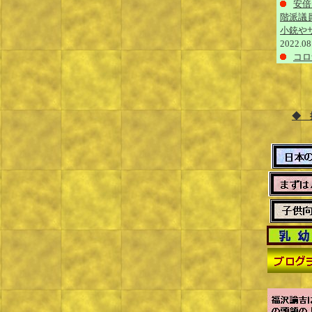
安倍
階派議
小銃や
2022.08
コロ
◆ 