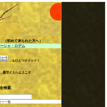
LE （初めて来られた方へ）
ーシャ・ロデム
←もひとつクリック！
 新サイトへようこそ
全検索