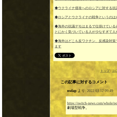
◆ウクライナ侵攻へのロシアに対する抗
◆ロシアとウクライナの戦争というのは
◆海外の抗議デモはまるで仕掛けている
とにかく気づいている人が少なすぎて人
◆海外はどこも反ワクチン、反感染対策
ます
トップ
|
コ
この記事に対するコメント
nsdap
より:
2022.03.12 09:49
https://switch-news.com/whole/p
劇場型戦争。