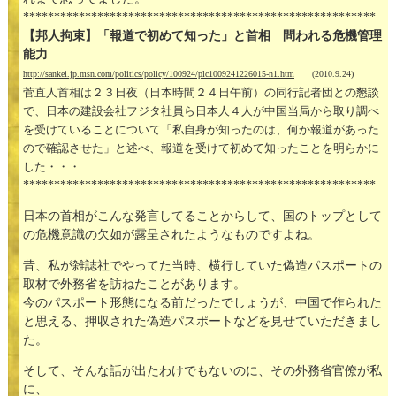
*********************************************************
【邦人拘束】「報道で初めて知った」と首相 問われる危機管理
能力
http://sankei.jp.msn.com/politics/policy/100924/plc1009241226015-n1.htm
(2010.9.24)
菅直人首相は２３日夜（日本時間２４日午前）の同行記者団との懇談
で、日本の建設会社フジタ社員ら日本人４人が中国当局から取り調べ
を受けていることについて「私自身が知ったのは、何か報道があった
ので確認させた」と述べ、報道を受けて初めて知ったことを明らかに
した・・・
*********************************************************
日本の首相がこんな発言してることからして、国のトップとして
の危機意識の欠如が露呈されたようなものですよね。
昔、私が雑誌社でやってた当時、横行していた偽造パスポートの
取材で外務省を訪ねたことがあります。
今のパスポート形態になる前だったでしょうが、中国で作られた
と思える、押収された偽造パスポートなどを見せていただきまし
た。
そして、そんな話が出たわけでもないのに、その外務省官僚が私
に、