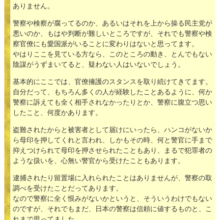
ありません。
警察や検察が腐ってるのか、あるいはそれを上から操る民主党が
悪いのか、もはや判断が難しいところですが、それでも警察や検
察官僚にも愛国派がいることに変わりはないと思ってます。
やはりここを見ている方なら、このところの動き、とんでもない
陰謀がうずまいてると、疑わない人はいないでしょう。
基本的にここでは、官僚擁護のスタンスを取り続けてきてます。
自分だって、もちろん多くの人が経験したことあるように、何か
警察に訴えても全く相手されなかったりとか、警察に腹立つ思い
したこと、何度かあります。
盗難されたからと被害者として届けにいったら、ハンコがないか
ら母印を押してくれと言われ、しかもその時、何と警官に手まで
抑えつけられて母印を押させられたこともあり、まるで犯罪者の
ような扱いを、心無い警官から受けたこともあります。
逮捕されたり留置場に入れられたことはありませんが、警察の取
調べを受けたことだってあります。
なので警察に全く恨みがないかというと、そういうわけでもない
のですが、それでもまだ、日本の警察は信頼に値するものと、こ
れまで思ってました。