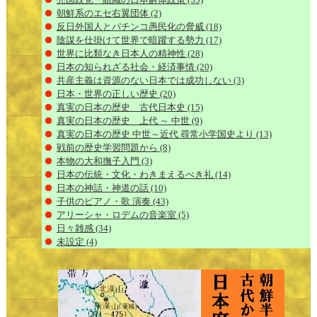
朝鮮系のエセ右翼団体
(2)
反日外国人とパチンコ愚民化の脅威
(18)
陰謀を仕掛けて世界で暗躍する勢力
(17)
世界に比類なき日本人の精神性
(28)
日本の知られざる社会・経済事情
(20)
共産主義は資源のない日本では成功しない
(3)
日本・世界の正しい歴史
(20)
真実の日本の歴史 古代日本史
(15)
真実の日本の歴史 上代 ～ 中世
(9)
真実の日本の歴史 中世～近代 尋常小学国史より
(13)
戦前の歴史学習問題から
(8)
本物の大和撫子入門
(3)
日本の伝統・文化・わきまえるべき礼
(14)
日本の神話・神道の話
(10)
子供のピアノ・歌 演奏
(43)
アリーシャ・ロデムの音楽室
(5)
日々雑感
(34)
未設定
(4)