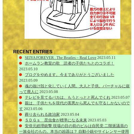
RECENT ENTRIES
SEIYA FOREVER . The Beatles – Real Love
2023.05.11
ホームラン教室の歌 読者の子供たちとのコラボ！
2023.05.10
ブログをやめます。今までありがとうございました
2023.05.09
魂の抜け殻と化していく人間。大人と子供。バーチャルに嵌
って廃人に
2023.05.08
テレビを見てるバカは、もうとっとと死んでくれ
2023.05.07
親は、子供たちを現代の害悪から死んでも守るしかないので
す
2023.05.06
葬り去られる政治家
2023.05.04
ＳＤＧｓ 昆虫食が標準になる未来
2023.05.03
安倍元総理銃撃 現場の目の前のビルは自民党 二階派議員の
一族会社のもの。本当の凶器は？ 自動小銃やサイレンサー使用