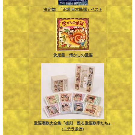
決定盤!! 「正調 日本民謡」ベスト
決定盤 懐かしの童謡
童謡唱歌大全集『復刻 甦る童謡歌手たち』
(コチラ参照)