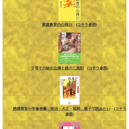
家庭教育の心得21
(コチラ参照)
子育ての秘伝立腰と躾の三原則
(コチラ参照)
精撰尋常小学修身書―明治・大正・昭和…親子で読みたい
(コチラ
参照)