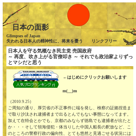
日本の面影
Glimpses of Japan
失われる日本人の精神性に、将来を憂う リンクフリー
日本人を守る気概なき民主党 売国政府
～ 再度、吹き上がる官僚叩き ～ それでも政治家よりずっ
とマシだと思う
←はじめにクリックお願いします
m(__)m
（2010.9.25）
ご周知の通り、厚労省の不正事件に端を発し、検察の証拠捏造ま
で取り沙汰され逮捕者まで出るとんでもない事態になってます。
加えて在特会とかでも、京都のみならず徳島でも逮捕者が出たと
か・・・そして領海侵犯・体当りした中国人船長の釈放など、こ
のところの警察行政の偏向性、とても悠然と見過ごせる状況には