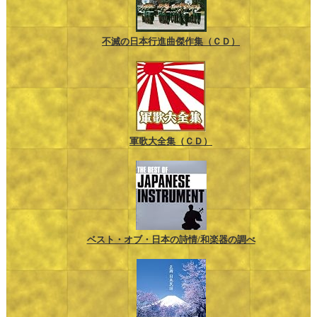
不滅の日本行進曲傑作集（ＣＤ）
軍歌大全集（ＣＤ）
ベスト・オブ・日本の詩情/和楽器の調べ