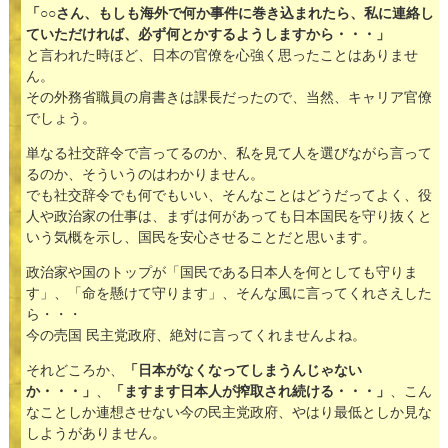
「○○さん、もしも海外で何か事件に巻き込まれたら、私に連絡し
ていただければ、必ず何とかするようしますから・・・」
と言われた時ほど、日本の官僚を心強く思ったことはありませ
ん。
その外務省職員の肩書きは課長だったので、当然、キャリア官僚
でしょう。
単なる社交辞令で言ってるのか、私を見て人を選びながら言って
るのか、そういうのはわかりません。
でも社交辞令でも何でもいい、そんなことはどうだってよく、役
人や政治家の仕事は、まずは何があっても日本国民を守り抜くと
いう気概を示し、国民を安心させることだと思います。
政治家や国のトップが「国民である日本人を何としても守りま
す」、「命を懸けて守ります」、そんな風に言ってくれさえした
ら・・・
今の売国 民主党政府、絶対に言ってくれませんよね。
それどころか、
「日本がなくなってしまうんじゃない
か・・・」
、
「ますます日本人が搾取され続ける・・・」
、こん
なことしか連想させない今の民主党政府、やはり最低としか見な
しようがありません。