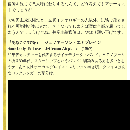
官僚を総じて悪人呼ばわりするなんて、どう考えてもアナーキス
トでしょうが・・・
でも民主党政権だと、左翼イデオロギーの人以外、試験で落とさ
れる可能性があるので、そうなってしまえば官僚全部が腐ってし
まうんでしょうけどね。共産主義官僚は、やはり願い下げです。
『あなただけを』 ジェファーソン・エアプレイン
Somebody To Love – Jefferson Airplane (1967)
60年代カルチャーを代表するサイケデリック・バンド。ＭＴＶブーム
の折り80年代、スターシップというバンドに馴染みある方も多いと思
うが、あの女性ボーカル グレイス・スリックの若き頃。グレイスは女
性ロックシンガーの草分け。