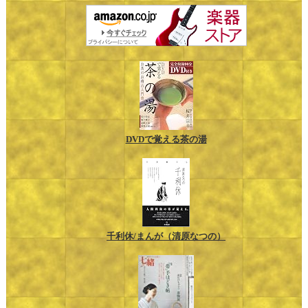
DVDで覚える茶の湯
千利休/まんが（清原なつの）