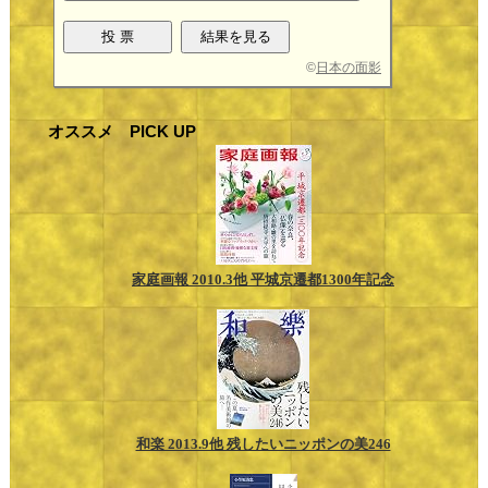
©
日本の面影
オススメ PICK UP
家庭画報 2010.3他 平城京遷都1300年記念
和楽 2013.9他 残したいニッポンの美246