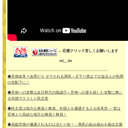
← 応援クリック宜しくお願いします
m(__)m
—————————————————————————
◆官僚改革？改悪だろ ダマされる愚民～天下り禁止で公益法人が民間
の支配下に！
◆官僚への攻撃は反日勢力の陰謀①～官僚への度を超した攻撃に興じ
る売国マスコミと民主党
◆民主党は地方公務員と教員、外国人を優遇するエセ改革党 ～ 実は
官僚より高給な地方公務員と教員！
◆高級官僚が優遇されるのは当たり前！～愚民の妬み僻みを煽る左翼