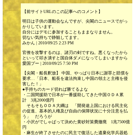
【前サイトURLのこの記事へのコメント】
明日は子供の運動会なんですが、尖閣のニュースでがっ
かりしています。
自分にはデモに参加することもままなりません。
切ない気持ちで静観してます。
みかん | 2010/09/25 2:23 PM
官僚を攻撃するのは、諸刃の剣ですね。悪くなったから
といって叩き潰すと国自体ダメになってしまいますから
愛国プー | 2010/09/25 7:50 PM
【尖閣・船長釈放】 中国、やっぱり日本に謝罪と賠償を
要求…「日本、船長を違法拘束し中国の領土と主権を侵
害した！」
●手持ちのカード切れば勝てるよな
・二国間援助で日本が一番援助してきた中国ＯＤＡ累
計 3兆2000億円
そもそもＯＤＡ大綱は 「開発途上国における民主化
の促進、基本的人権及び自由の保障状況に十分注意を払
う」 だろうが
・小沢がでしゃばって決めた黄砂対策費撤廃 1兆7500億
円
・麻生が終了させたのに民主で復活した遺棄化学兵器処