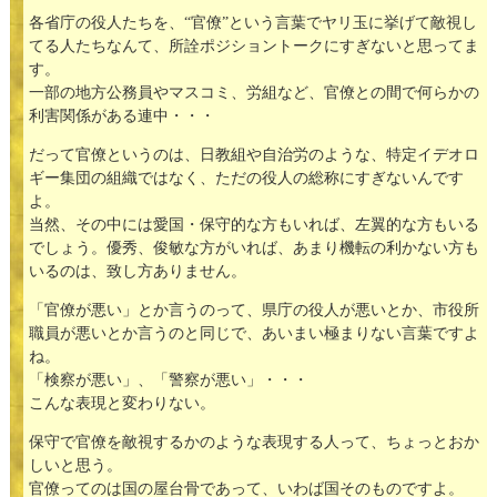
各省庁の役人たちを、“官僚”という言葉でヤリ玉に挙げて敵視し
てる人たちなんて、所詮ポジショントークにすぎないと思ってま
す。
一部の地方公務員やマスコミ、労組など、官僚との間で何らかの
利害関係がある連中・・・
だって官僚というのは、日教組や自治労のような、特定イデオロ
ギー集団の組織ではなく、ただの役人の総称にすぎないんです
よ。
当然、その中には愛国・保守的な方もいれば、左翼的な方もいる
でしょう。優秀、俊敏な方がいれば、あまり機転の利かない方も
いるのは、致し方ありません。
「官僚が悪い」とか言うのって、県庁の役人が悪いとか、市役所
職員が悪いとか言うのと同じで、あいまい極まりない言葉ですよ
ね。
「検察が悪い」、「警察が悪い」・・・
こんな表現と変わりない。
保守で官僚を敵視するかのような表現する人って、ちょっとおか
しいと思う。
官僚ってのは国の屋台骨であって、いわば国そのものですよ。