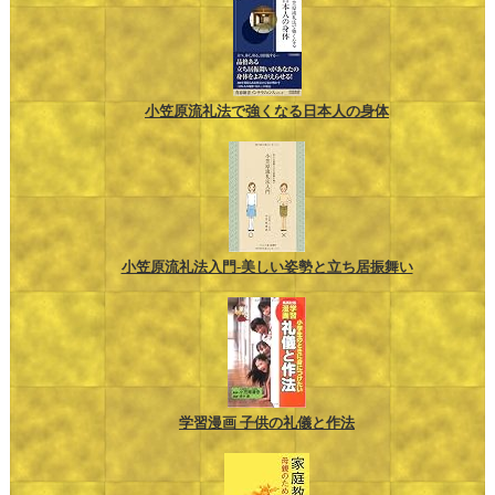
小笠原流礼法で強くなる日本人の身体
小笠原流礼法入門-美しい姿勢と立ち居振舞い
学習漫画 子供の礼儀と作法