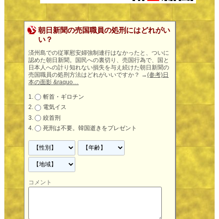
朝日新聞の売国職員の処刑にはどれがい
い？
済州島での従軍慰安婦強制連行はなかったと、ついに
認めた朝日新聞。国民への裏切り、売国行為で、国と
日本人への計り知れない損失を与え続けた朝日新聞の
売国職員の処刑方法はどれがいいですか？
→
(参考)日
本の面影 &raquo…
斬首・ギロチン
電気イス
絞首刑
死刑は不要。韓国逝きをプレゼント
コメント