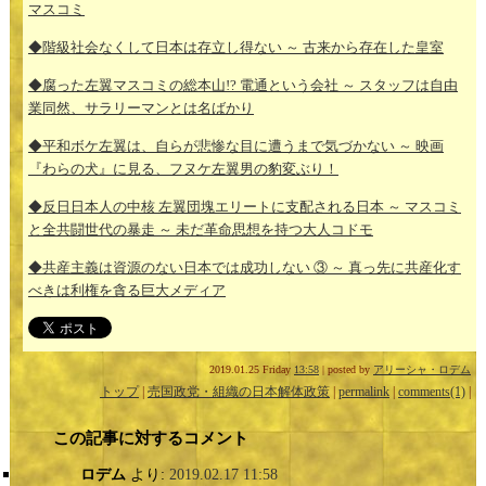
マスコミ
◆階級社会なくして日本は存立し得ない ～ 古来から存在した皇室
◆腐った左翼マスコミの総本山!? 電通という会社 ～ スタッフは自由
業同然、サラリーマンとは名ばかり
◆平和ボケ左翼は、自らが悲惨な目に遭うまで気づかない ～ 映画
『わらの犬』に見る、フヌケ左翼男の豹変ぶり！
◆反日日本人の中核 左翼団塊エリートに支配される日本 ～ マスコミ
と全共闘世代の暴走 ～ 未だ革命思想を持つ大人コドモ
◆共産主義は資源のない日本では成功しない ③ ～ 真っ先に共産化す
べきは利権を貪る巨大メディア
2019.01.25 Friday
13:58
| posted by
アリーシャ・ロデム
トップ
|
売国政党・組織の日本解体政策
|
permalink
|
comments(1)
|
この記事に対するコメント
ロデム
より:
2019.02.17 11:58