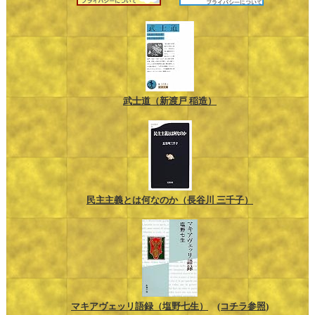
武士道（新渡戸 稲造）
民主主義とは何なのか（長谷川 三千子）
マキアヴェッリ語録（塩野七生）
(コチラ参照)