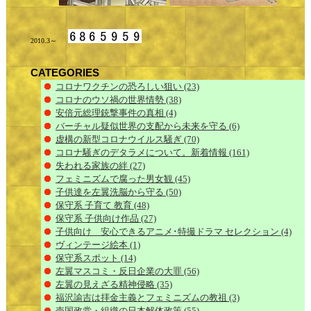
2010.3～
CATEGORIES
コロナワクチンの恐ろしい狙い
(23)
コロナのウソ禍の世界情勢
(38)
安倍元総理銃撃事件の真相
(4)
バーチャル疑似世界の支配から未来を守る
(6)
虚構の新型コロナウイルス騒ぎ
(70)
コロナ騒ぎのデタラメについて。新着情報
(161)
失われる家族の絆
(27)
フェミニズムで腐った男女観
(45)
子供達を左翼洗脳から守る
(50)
保守系 子育て 教育
(48)
保守系 子供向け作品
(27)
子供向け 安心できるアニメ･特撮ドラマ セレクション
(4)
ヴィンテージ絵本
(1)
保守系スポット
(14)
左翼マスコミ・反日企業の大罪
(56)
左翼の見えざる精神侵略
(35)
福沢諭吉は拝金主義とフェミニズムの教祖
(3)
売国政党・組織の日本解体政策
(55)