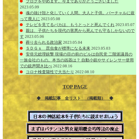
ブログをやめます。今までありがとうございました
2023.05.09
魂の抜け殻と化していく人間。大人と子供。バーチャルに嵌
って廃人に
2023.05.08
テレビを見てるバカは、もうとっとと死んでくれ
2023.05.07
親は、子供たちを現代の害悪から死んでも守るしかないので
す
2023.05.06
葬り去られる政治家
2023.05.04
ＳＤＧｓ 昆虫食が標準になる未来
2023.05.03
安倍元総理銃撃 現場の目の前のビルは自民党 二階派議員の
一族会社のもの。本当の凶器は？ 自動小銃やサイレンサー使用
での銃声聞き比べ
2022.08.16
コロナ検査陽性で大当たり
2022.08.10
TOP PAGE
◆ 掲載記事 全リスト （掲載順） ◆