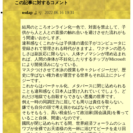
この記事に対するコメント
nsdap
より:
2022.06.16 19:31
結局のところオンライン化一色で、対面を禁止して、子
供から人と人との直接の触れ合いを避けさせた流れがも
う間違いおかしすぎ。
違和感なくこれからは子供達の遺伝子がコンピュータに
登録されて管理される時代がきますよ。ワクチンの恐ろ
しさは副反応に限らない。人体ナノマシンが埋め込まれ
れば、人間の身体が不妊化したりするチップがMicrosoft
により開発済みになっている。
マスクつけさせて水泳の授業も中々クレイジーだが、歴
史に学ばない権力者が運営する世界もそれ以上にクレイ
ジーです。
これからはバーチャル化、メタバースに閉じ込められる
ことも違和感なく日本人は受け入れていくでしょう。ど
れだけ地獄でも自殺すらできない悪魔の世界です。
例え一時の同調圧力に屈しても周りは責任を取らない。
嫌でも自分の頭で考え抜かねばならないのです。
そもそももう、高い税金払って政治家(国会議員)を養って
いること自体、間違いなのです。
國民が閉じ込められてる間、世界経済フォーラムのシュ
ワブが全裸でお天道様の光一杯に浴びてビーチを走り回