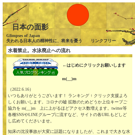
日本の面影
Glimpses of Japan
失われる日本人の精神性に、将来を憂う リンクフリー
水着禁止。水泳廃止への流れ
←はじめにクリックお願いします
m(__)m
（2022.6.16）
いつもありがとうございます！ ランキング ↑ クリック支援よろ
しくお願いします。コロナの嘘 拡散のためどうか上位キープご
協力を m(__)m 上に上がるほどアクセス数増えます。twitter等
各種SNSやLINEグループに流すなど、サイトの各URLもどしど
し広めてくださいませ。
知床の沈没事故が大変に話題になりましたが、これまで大きな水