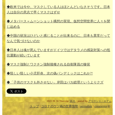
◆欧米では今や、マスクしている人はほとんどいなさそうです。日本
人は自分の意志で早くマスクはずせ
◆メタバース＝ムーンショット構想の実現。仮想空間世界に人々を閉
じ込める
◆中国の状況はひどいと感じることが出来るのに、日本も異常だって
なんで気づけないのか
◆日本人は魂が死んでいますがドイツではデタラメの感染対策への抵
抗運動が続いています
◆マスク強制とワクチン強制接種される自衛隊員の惨状
◆怪しい怪しい小児肝炎。次の偽パンデミックはこれか?!
◆「子供のマスクも外させない」岸田はバカ総理というよりクズ
2022.06.16 Thursday
18:41
| posted by
アリーシャ・ロデム
トップ
|
コロナのウソ禍の世界情勢
|
permalink
|
comments(4)
|