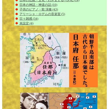
日本の伝統・文化・わきまえるべき礼
(14)
日本の神話・神道の話
(10)
子供のピアノ・歌 演奏
(43)
アリーシャ・ロデムの音楽室
(5)
日々雑感
(34)
未設定
(4)