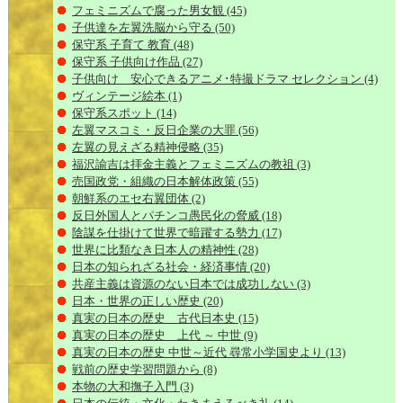
フェミニズムで腐った男女観
(45)
子供達を左翼洗脳から守る
(50)
保守系 子育て 教育
(48)
保守系 子供向け作品
(27)
子供向け 安心できるアニメ･特撮ドラマ セレクション
(4)
ヴィンテージ絵本
(1)
保守系スポット
(14)
左翼マスコミ・反日企業の大罪
(56)
左翼の見えざる精神侵略
(35)
福沢諭吉は拝金主義とフェミニズムの教祖
(3)
売国政党・組織の日本解体政策
(55)
朝鮮系のエセ右翼団体
(2)
反日外国人とパチンコ愚民化の脅威
(18)
陰謀を仕掛けて世界で暗躍する勢力
(17)
世界に比類なき日本人の精神性
(28)
日本の知られざる社会・経済事情
(20)
共産主義は資源のない日本では成功しない
(3)
日本・世界の正しい歴史
(20)
真実の日本の歴史 古代日本史
(15)
真実の日本の歴史 上代 ～ 中世
(9)
真実の日本の歴史 中世～近代 尋常小学国史より
(13)
戦前の歴史学習問題から
(8)
本物の大和撫子入門
(3)