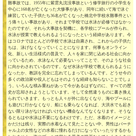
難事故では、1955年に紫雲丸沈没事故という修学旅行の小学生を
中心に168名が亡くなった大惨事があり、同年に続いて海で泳ぐ
練習していた子供たち36名が亡くなった橋北中学校水難事件とい
う痛々しい事故があり、それまで学校では水泳が必修ではなかっ
たのですが、それら大事故を契機に、各学校にプールが作られ、
水泳が授業で教えられるようになったという経緯があります。今
はコロナでほとんどの学校で水泳は自粛され、これからの子供た
ちは、泳げなくなっていくことになります。何事もオンライン
化、新しい生活様式の普及で、人々を家に閉じ込める社会に向か
っているため、水泳なんて必要ないってことで、そのような社会
に向かわされているのです。なぜ水泳が学校で教えられるように
なったか、教訓を完全に忘れてしまっているんです。どうせ今の
多くの政治家や役人どもはそのような経緯も知らないことでしょ
う。いろんな積み重ねがあって今があるはずなのに、すべての歴
史が忘却されようとしています。そして全然違うものに書き換え
られていきます。もっとも人々が外に出なくなり、海やプールに
も遊びに行かなくなり、船にも乗らなくなれば、大洪水でも起き
ない限り泳がなければいけない機会なんてなくなります。そうな
るともはや水泳は不要になるわけです。ただ、水着のイメージと
かだけは残り、実際の水着なんて見たことない中、男性はバーチ
ャル上の女性などの水着に憧れるだけになっていったりするかも