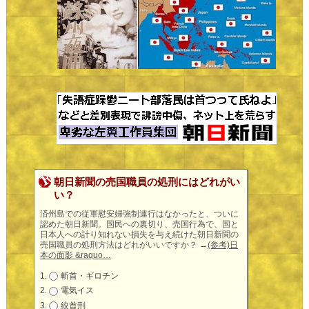
朝日新聞の売国職員の処刑にはどれがい
い？
済州島での従軍慰安婦強制連行はなかったと、ついに
認めた朝日新聞。国民への裏切り、売国行為で、国と
日本人への計り知れない損失を与え続けた朝日新聞の
売国職員の処刑方法はどれがいいですか？
→
(参考)日
本の面影 &raquo…
斬首・ギロチン
電気イス
絞首刑