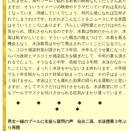
しれません。海やプールで戯れる若者の映画なんてたくさんあり
ますが、そういうイメージの映画やドラマだっていずれは見れな
くなっていき、消滅していくでしょう。何代も後になれば忘却さ
れてしまうわけです。わざわざこんなことをニュースにする意図
はそういうところにあります。汚らしい同性愛とかだけはやたら
見せられ、慣れさせられるのですが、水着は性的だからとか、水
着は恥ずかしいとか、そういった概念の植えつけで、水着を着る
機会もなく、水泳教育はやがて廃止されていくことになるでしょ
う。コロナ感染対策が課されて３年目、今年もどうせ夏になった
らバカ政府とマスコミが感染拡大を騒ぎだして、今年の夏も潰さ
れるでしょう。そうなると中学、高校では３年間、水泳がなかっ
たことになり、まったく水泳をやらないまま終わります。小学校
でも１年生時からコロナ対策が始まっていれば、その子はまった
く泳げません。水泳はとても優れた効果の得られる運動だと思い
ますが。そしてマスクだけは付けさせられる。水泳教室に行って
もプールでマスクを付けさせられる狂気がまかり通っています。
◆ ◆ ◆ ◆ ◆
◆ ◆
男女一緒のプールに生徒ら疑問の声 仙台二高、水泳授業３年ぶ
り再開