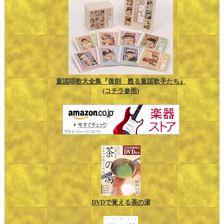
童謡唱歌大全集『復刻 甦る童謡歌手たち』
(コチラ参照)
DVDで覚える茶の湯