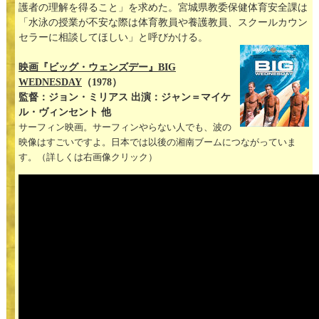
護者の理解を得ること」を求めた。宮城県教委保健体育安全課は
「水泳の授業が不安な際は体育教員や養護教員、スクールカウン
セラーに相談してほしい」と呼びかける。
映画『ビッグ・ウェンズデー』BIG
WEDNESDAY
（1978）
監督：ジョン・ミリアス 出演：ジャン＝マイケ
ル・ヴィンセント 他
サーフィン映画。サーフィンやらない人でも、波の
映像はすごいですよ。日本では以後の湘南ブームにつながっていま
す。（詳しくは右画像クリック）