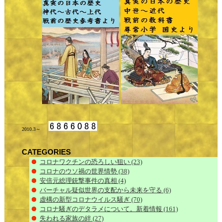
2010.3～
CATEGORIES
コロナワクチンの恐ろしい狙い
(23)
コロナのウソ禍の世界情勢
(38)
安倍元総理銃撃事件の真相
(4)
バーチャル疑似世界の支配から未来を守る
(6)
虚構の新型コロナウイルス騒ぎ
(70)
コロナ騒ぎのデタラメについて。新着情報
(161)
失われる家族の絆
(27)