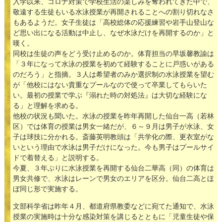
入学以来、コロナ対策で学校生活の楽しみを奪われてきた中で、
敬遠する生徒もいる水泳授業が再開されることへの割り切れなさ
もあるようだ。女子生徒は「高校総体の応援練習や岩手山登山な
ど思い出になる活動は中止し、なぜ水泳だけを再開するのか」と
嘆く。
同校は生徒の声をどう受け止めるのか。体育担当の早坂馨教諭は
「３年になって水泳の授業を初めて経験することに戸惑いがある
のだろう」と指摘。３人は希望者のみか選択制の水泳授業を望む
が「他校にはない貴重なプールなので使って卒業してもらいた
い。最初の授業で学ぶ『溺れた時の対処法』は大切な経験にな
る」と理解を求める。
他校の状況も聞いた。水泳の授業を昨年再開した仙台一高（若林
区）では体育の授業は男女一緒だが、６～９月は男子が水泳、女
子は球技に分かれる。斎藤英明教頭は「共学化の際、更衣室がな
いという理由で水泳は男子だけになった。今も男子はプールサイ
ドで着替える」と説明する。
今夏、３年ぶりに水泳授業を再開する仙台二華高（同）の体育は
男女共修で、水泳はレーンで男女のエリアを区分。仙台二高とほ
ぼ同じ形で実施する。
文部科学省は昨年４月、都道府県教委などに宛てた通知で、水泳
授業の実施時は十分な感染対策を講じるとともに「児童生徒や保