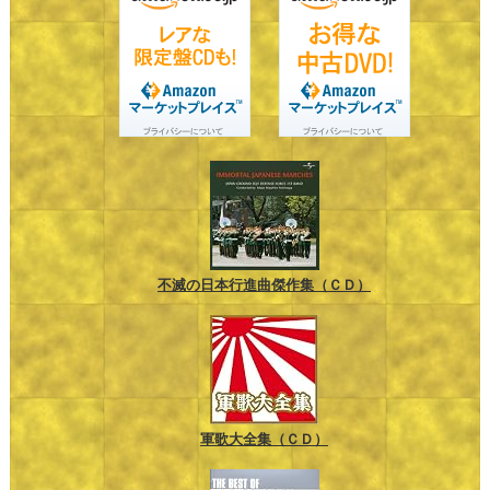
不滅の日本行進曲傑作集（ＣＤ）
軍歌大全集（ＣＤ）