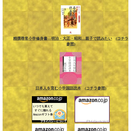
精撰尋常小学修身書―明治・大正・昭和…親子で読みたい
(コチラ
参照)
日本人を育む小学国語読本
(コチラ参照)