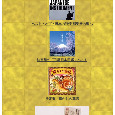
ベスト・オブ・日本の詩情/和楽器の調べ
決定盤!! 「正調 日本民謡」ベスト
決定盤 懐かしの童謡