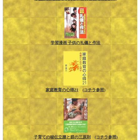
学習漫画 子供の礼儀と作法
家庭教育の心得21
(コチラ参照)
子育ての秘伝立腰と躾の三原則
(コチラ参照)