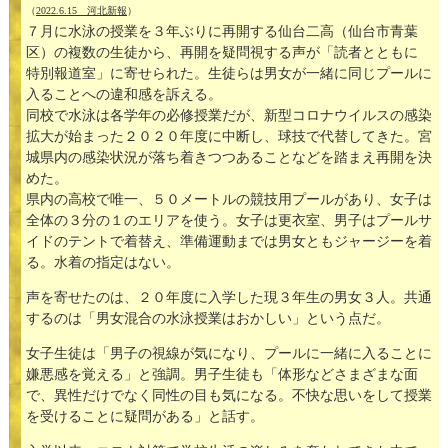
（
2022.6.15 河北新報
）
７月に水泳の授業を３年ぶりに再開する仙台二高（仙台市青葉
区）の複数の生徒から、再開を疑問視する声が「読者とともに
特別報道室」に寄せられた。生徒らは男女が一緒に同じプールに
入ることへの違和感を訴える。
同校で水泳は各学年の必修授業だが、新型コロナウイルスの感染
拡大が始まった２０２０年度に中断し、球技で代替してきた。宮
城県内の感染状況が落ち着きつつあることなどを踏まえ再開を決
めた。
県内の高校で唯一、５０メートルの競技用プールがあり、女子は
全体の３分の１のエリアを使う。女子は更衣室、男子はプールサ
イドのテントで着替え、準備運動までは男女ともジャージーを着
る。水着の指定はない。
声を寄せたのは、２０年度に入学した現３年生の男女３人。共通
するのは「男女混合の水泳授業はおかしい」という点だ。
女子生徒は「男子の視線が気になり、プールに一緒に入ることに
嫌悪感を覚える」と強調。男子生徒も「体形などさまざまな面
で、異性だけでなく同性の目も気になる。不快な思いをして授業
を受けることに疑問がある」と話す。