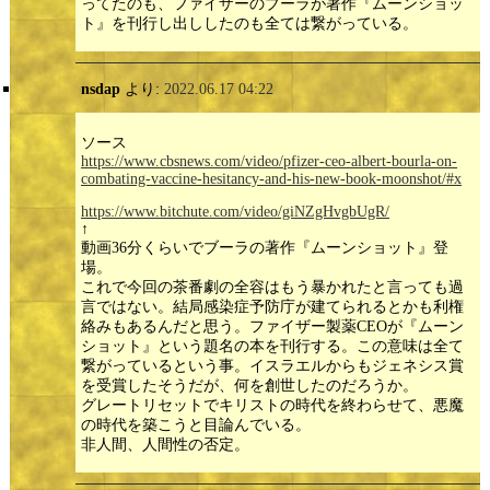
ってたのも、ファイザーのブーラが著作『ムーンショッ
ト』を刊行し出ししたのも全ては繋がっている。
nsdap
より:
2022.06.17 04:22
ソース
https://www.cbsnews.com/video/pfizer-ceo-albert-bourla-on-
combating-vaccine-hesitancy-and-his-new-book-moonshot/#x
https://www.bitchute.com/video/giNZgHvgbUgR/
↑
動画36分くらいでブーラの著作『ムーンショット』登
場。
これで今回の茶番劇の全容はもう暴かれたと言っても過
言ではない。結局感染症予防庁が建てられるとかも利権
絡みもあるんだと思う。ファイザー製薬CEOが『ムーン
ショット』という題名の本を刊行する。この意味は全て
繋がっているという事。イスラエルからもジェネシス賞
を受賞したそうだが、何を創世したのだろうか。
グレートリセットでキリストの時代を終わらせて、悪魔
の時代を築こうと目論んでいる。
非人間、人間性の否定。