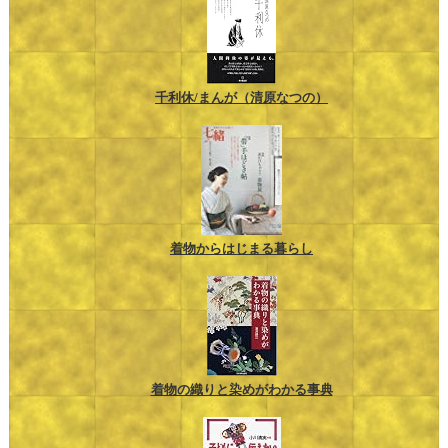
千利休/まんが（清原なつの）
着物からはじまる暮らし
着物の織りと染めがわかる事典