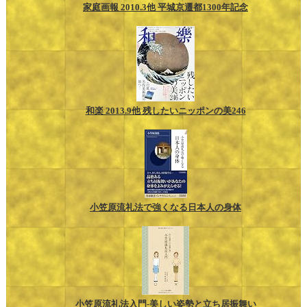
家庭画報 2010.3他 平城京遷都1300年記念
和楽 2013.9他 残したいニッポンの美246
小笠原流礼法で強くなる日本人の身体
小笠原流礼法入門-美しい姿勢と立ち居振舞い