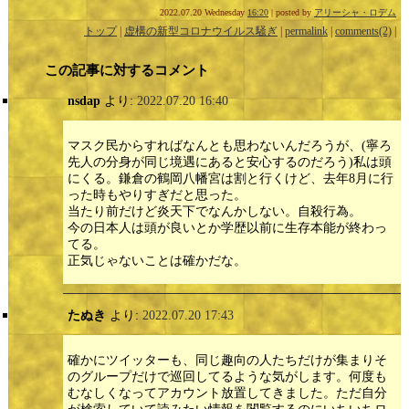
2022.07.20 Wednesday
16:20
| posted by
アリーシャ・ロデム
トップ
|
虚構の新型コロナウイルス騒ぎ
|
permalink
|
comments(2)
|
この記事に対するコメント
nsdap
より:
2022.07.20 16:40
マスク民からすればなんとも思わないんだろうが、(寧ろ
先人の分身が同じ境遇にあると安心するのだろう)私は頭
にくる。鎌倉の鶴岡八幡宮は割と行くけど、去年8月に行
った時もやりすぎだと思った。
当たり前だけど炎天下でなんかしない。自殺行為。
今の日本人は頭が良いとか学歴以前に生存本能が終わっ
てる。
正気じゃないことは確かだな。
たぬき
より:
2022.07.20 17:43
確かにツイッターも、同じ趣向の人たちだけが集まりそ
のグループだけで巡回してるような気がします。何度も
むなしくなってアカウント放置してきました。ただ自分