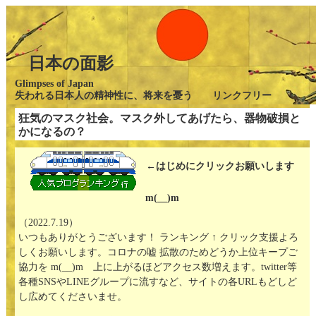
日本の面影
Glimpses of Japan
失われる日本人の精神性に、将来を憂う リンクフリー
狂気のマスク社会。マスク外してあげたら、器物破損と
かになるの？
←はじめにクリックお願いします
m(__)m
（2022.7.19）
いつもありがとうございます！ ランキング ↑ クリック支援よろ
しくお願いします。コロナの嘘 拡散のためどうか上位キープご
協力を m(__)m 上に上がるほどアクセス数増えます。twitter等
各種SNSやLINEグループに流すなど、サイトの各URLもどしど
し広めてくださいませ。