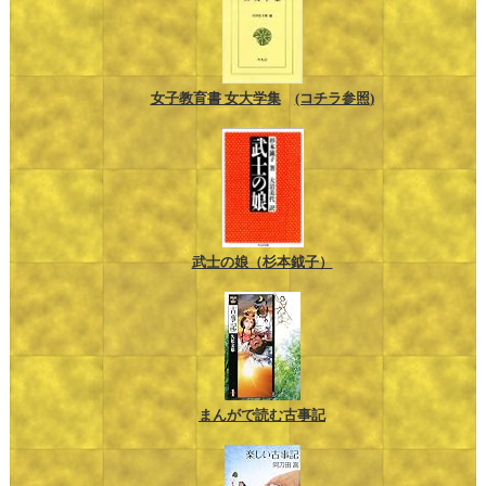
女子教育書 女大学集
(コチラ参照)
武士の娘（杉本鉞子）
まんがで読む古事記