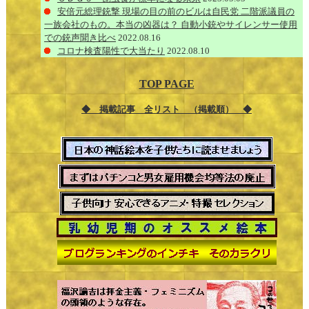
安倍元総理銃撃 現場の目の前のビルは自民党 二階派議員の
一族会社のもの。本当の凶器は？ 自動小銃やサイレンサー使用
での銃声聞き比べ
2022.08.16
コロナ検査陽性で大当たり
2022.08.10
TOP PAGE
◆ 掲載記事 全リスト （掲載順） ◆