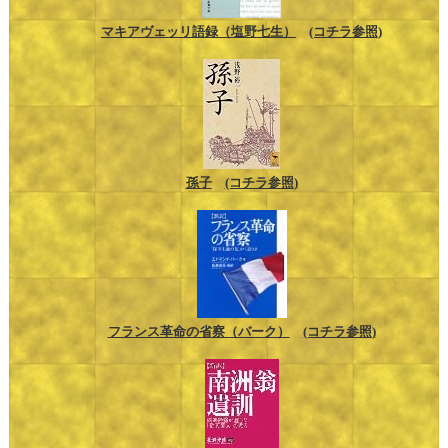
マキアヴェッリ語録（塩野七生）
(コチラ参照)
孫子
(コチラ参照)
フランス革命の省察（バーク）
(コチラ参照)