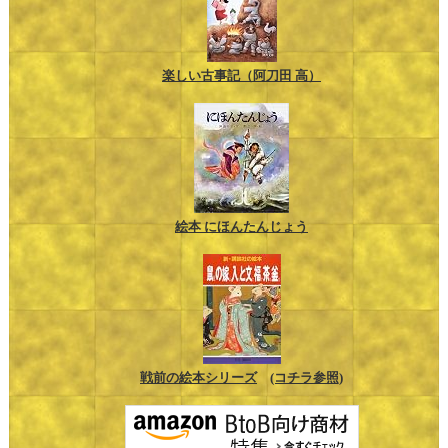
楽しい古事記（阿刀田 高）
絵本 にほんたんじょう
戦前の絵本シリーズ
(コチラ参照)