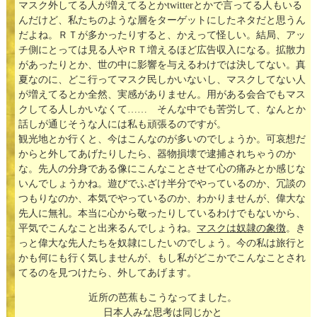
マスク外してる人が増えてるとかtwitterとかで言ってる人もいる
んだけど、私たちのような層をターゲットにしたネタだと思うん
だよね。ＲＴが多かったりすると、かえって怪しい。結局、アッ
チ側にとっては見る人やＲＴ増えるほど広告収入になる。拡散力
があったりとか、世の中に影響を与えるわけでは決してない。真
夏なのに、どこ行ってマスク民しかいないし、マスクしてない人
が増えてるとか全然、実感がありません。用がある会合でもマス
クしてる人しかいなくて…… そんな中でも苦労して、なんとか
話しが通じそうな人には私も頑張るのですが。
観光地とか行くと、今はこんなのが多いのでしょうか。可哀想だ
からと外してあげたりしたら、器物損壊で逮捕されちゃうのか
な。先人の分身である像にこんなことさせて心の痛みとか感じな
いんでしょうかね。遊びでふざけ半分でやっているのか、冗談の
つもりなのか、本気でやっているのか、わかりませんが、偉大な
先人に無礼。本当に心から敬ったりしているわけでもないから、
平気でこんなこと出来るんでしょうね。
マスクは奴隷の象徴
。き
っと偉大な先人たちを奴隷にしたいのでしょう。今の私は旅行と
かも何にも行く気しませんが、もし私がどこかでこんなことされ
てるのを見つけたら、外してあげます。
近所の芭蕉もこうなってました。
日本人みな思考は同じかと