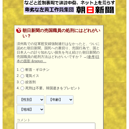
朝日新聞の売国職員の処刑にはどれがい
い？
済州島での従軍慰安婦強制連行はなかったと、ついに
認めた朝日新聞。国民への裏切り、売国行為で、国と
日本人への計り知れない損失を与え続けた朝日新聞の
売国職員の処刑方法はどれがいいですか？
→
(参考)日
本の面影 &raquo…
斬首・ギロチン
電気イス
絞首刑
死刑は不要。韓国逝きをプレゼント
コメント