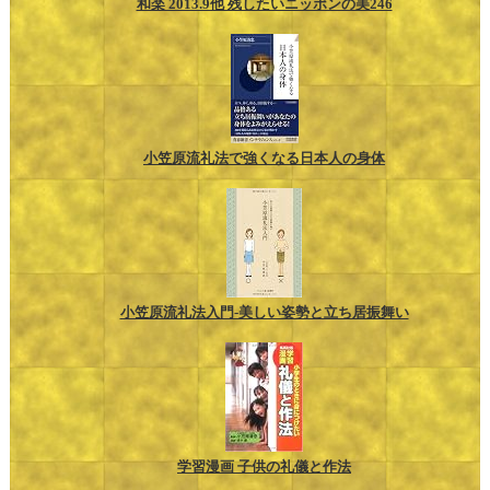
和楽 2013.9他 残したいニッポンの美246
小笠原流礼法で強くなる日本人の身体
小笠原流礼法入門-美しい姿勢と立ち居振舞い
学習漫画 子供の礼儀と作法