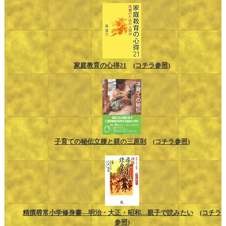
家庭教育の心得21
(コチラ参照)
子育ての秘伝立腰と躾の三原則
(コチラ参照)
精撰尋常小学修身書―明治・大正・昭和…親子で読みたい
(コチラ
参照)