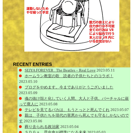
RECENT ENTRIES
SEIYA FOREVER . The Beatles – Real Love
2023.05.11
ホームラン教室の歌 読者の子供たちとのコラボ！
2023.05.10
ブログをやめます。今までありがとうございました
2023.05.09
魂の抜け殻と化していく人間。大人と子供。バーチャルに嵌
って廃人に
2023.05.08
テレビを見てるバカは、もうとっとと死んでくれ
2023.05.07
親は、子供たちを現代の害悪から死んでも守るしかないので
す
2023.05.06
葬り去られる政治家
2023.05.04
ＳＤＧｓ 昆虫食が標準になる未来
2023.05.03