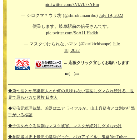
pic.twitter.com/kVkVb7xYEm
— シロクマ＊ウリ坊 (@shirokumauribo)
July 19, 2022
便乗します。岐阜駅前の信長さんです。
pic.twitter.com/SoA1LHadkb
— マスクつけられないマン (@kurikichisanpe)
July
18, 2022
← 応援クリック宜しくお願いします
m(__)m
—————————————————————————–
◆第七波とか感染拡大とか何の意味もない言葉にダマされ続ける、世
界で最もバカな民族 日本人
◆安倍元総理銃撃、凶器はエア ライフルか。山上容疑者とは別の狙撃
手がいる検証
◆子供をめぐる深刻なマスク被害。マスクが絶対にダメなわけ
◆参院選は史上最悪の選挙だった。バカアイドル、鬼畜YouTuber……