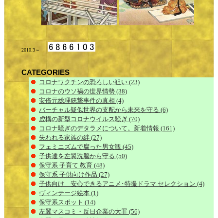
2010.3～
CATEGORIES
コロナワクチンの恐ろしい狙い
(23)
コロナのウソ禍の世界情勢
(38)
安倍元総理銃撃事件の真相
(4)
バーチャル疑似世界の支配から未来を守る
(6)
虚構の新型コロナウイルス騒ぎ
(70)
コロナ騒ぎのデタラメについて。新着情報
(161)
失われる家族の絆
(27)
フェミニズムで腐った男女観
(45)
子供達を左翼洗脳から守る
(50)
保守系 子育て 教育
(48)
保守系 子供向け作品
(27)
子供向け 安心できるアニメ･特撮ドラマ セレクション
(4)
ヴィンテージ絵本
(1)
保守系スポット
(14)
左翼マスコミ・反日企業の大罪
(56)