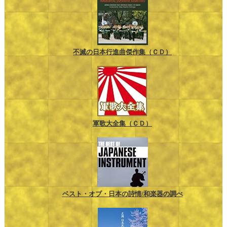
不滅の日本行進曲傑作集（ＣＤ）
軍歌大全集（ＣＤ）
ベスト・オブ・日本の詩情/和楽器の調べ