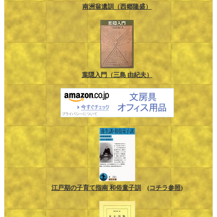
南洲翁遺訓（西郷隆盛）
葉隠入門（三島 由紀夫）
江戸期の子育て指南 和俗童子訓
(コチラ参照)