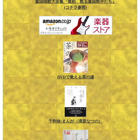
童謡唱歌大全集『復刻 甦る童謡歌手たち』
(コチラ参照)
DVDで覚える茶の湯
千利休/まんが（清原なつの）