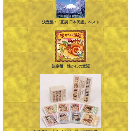
決定盤!! 「正調 日本民謡」ベスト
決定盤 懐かしの童謡