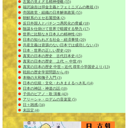
左翼の見えざる精神侵略
(35)
福沢諭吉は拝金主義とフェミニズムの教祖
(3)
売国政党・組織の日本解体政策
(55)
朝鮮系のエセ右翼団体
(2)
反日外国人とパチンコ愚民化の脅威
(18)
陰謀を仕掛けて世界で暗躍する勢力
(17)
世界に比類なき日本人の精神性
(28)
日本の知られざる社会・経済事情
(20)
共産主義は資源のない日本では成功しない
(3)
日本・世界の正しい歴史
(20)
真実の日本の歴史 古代日本史
(15)
真実の日本の歴史 上代 ～ 中世
(9)
真実の日本の歴史 中世～近代 尋常小学国史より
(13)
戦前の歴史学習問題から
(8)
本物の大和撫子入門
(3)
日本の伝統・文化・わきまえるべき礼
(14)
日本の神話・神道の話
(10)
子供のピアノ・歌 演奏
(43)
アリーシャ・ロデムの音楽室
(5)
日々雑感
(34)
未設定
(4)