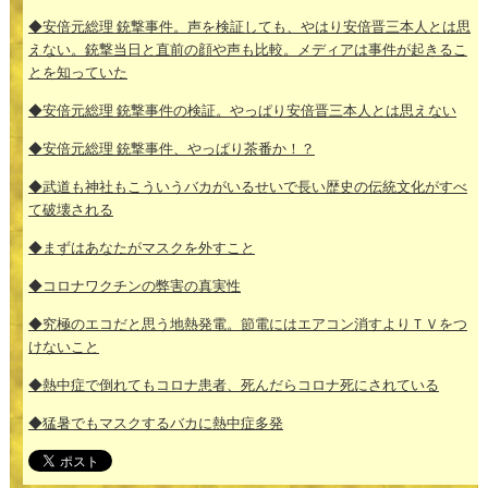
◆安倍元総理 銃撃事件。声を検証しても、やはり安倍晋三本人とは思
えない。銃撃当日と直前の顔や声も比較。メディアは事件が起きるこ
とを知っていた
◆安倍元総理 銃撃事件の検証。やっぱり安倍晋三本人とは思えない
◆安倍元総理 銃撃事件、やっぱり茶番か！？
◆武道も神社もこういうバカがいるせいで長い歴史の伝統文化がすべ
て破壊される
◆まずはあなたがマスクを外すこと
◆コロナワクチンの弊害の真実性
◆究極のエコだと思う地熱発電。節電にはエアコン消すよりＴＶをつ
けないこと
◆熱中症で倒れてもコロナ患者、死んだらコロナ死にされている
◆猛暑でもマスクするバカに熱中症多発